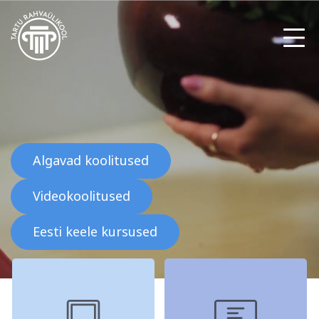
Meist
Galerii
Algavad koolitused
Arvuti ja töö
Keeled
Videokoolitused
Kontakt
Eesti keele kursused
Blogi
Projektid
Grupitellimused