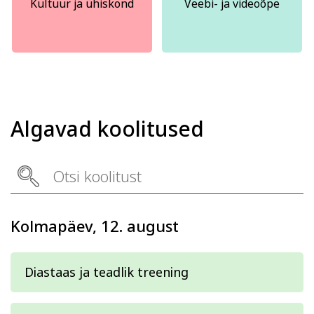
Kultuur ja ühiskond
Veebi- ja videoõpe
Algavad koolitused
Kolmapäev, 12. august
Diastaas ja teadlik treening