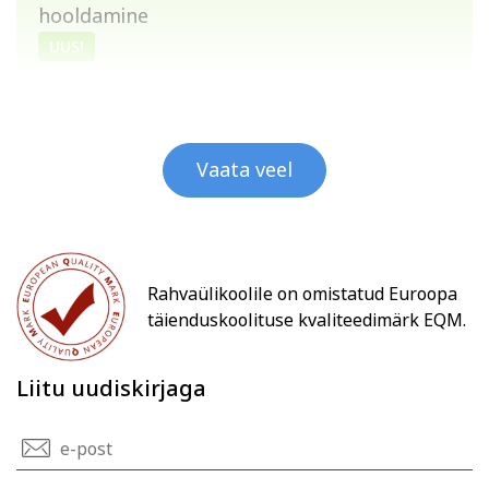
hooldamine
UUS!
Vaata veel
Rahvaülikoolile on omistatud Euroopa
täienduskoolituse kvaliteedimärk EQM.
Liitu uudiskirjaga