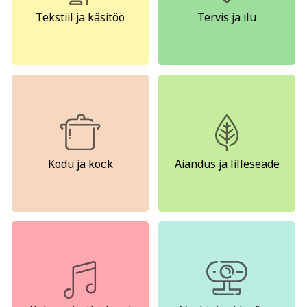
Kodu ja köök
Aiandus ja lilleseade
Tekstiil ja käsitöö
Tervis ja ilu
Kultuur ja ühiskond
Veebi- ja videoõpe
Kodu ja köök
Aiandus ja lilleseade