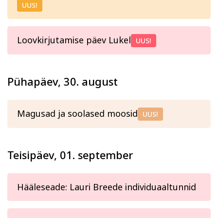
UUS!
Loovkirjutamise päev Lukel
UUS!
Pühapäev, 30. august
Magusad ja soolased moosid
UUS!
Teisipäev, 01. september
Hääleseade: Lauri Breede individuaaltunnid