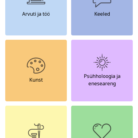
Psühholoogia ja
Kunst
eneseareng
Arvuti ja töö
Keeled
ENG
RUS
Facebook
Instagram
Tekstiil ja käsitöö
Tervis ja ilu
Psühholoogia ja
Kunst
eneseareng