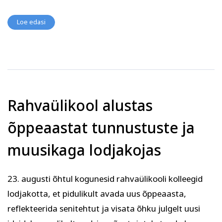
Loe edasi
Rahvaülikool alustas
õppeaastat tunnustuste ja
muusikaga lodjakojas
23. augusti õhtul kogunesid rahvaülikooli kolleegid
lodjakotta, et pidulikult avada uus õppeaasta,
reflekteerida senitehtut ja visata õhku julgelt uusi