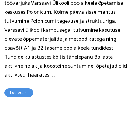
Kodu ja köök
Aiandus ja lilleseade
töövarjuks Varssavi Ülikooli poola keele õpetamise
keskuses Polonicum. Kolme päeva sisse mahtus
tutvumine Polonicumi tegevuse ja struktuuriga,
Varssavi ülikooli kampusega, tutvumine kasutusel
olevate õppematerjalide ja metoodikatega ning
osavõtt A1 ja B2 taseme poola keele tundidest.
Tundide külastustes köitis tähelepanu õpilaste
Kultuur ja ühiskond
Veebi- ja videoõpe
aktiivne hoiak ja koostöine suhtumine, õpetajad olid
aktiivsed, haarates …
Loe edasi