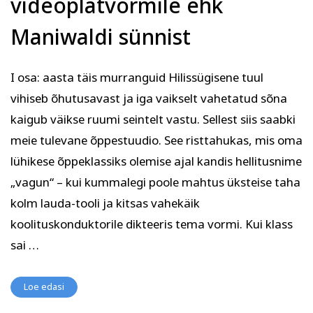
videoplatvormile ehk
Maniwaldi sünnist
I osa: aasta täis murranguid Hilissügisene tuul
vihiseb õhutusavast ja iga vaikselt vahetatud sõna
kaigub väikse ruumi seintelt vastu. Sellest siis saabki
meie tulevane õppestuudio. See risttahukas, mis oma
lühikese õppeklassiks olemise ajal kandis hellitusnime
„vagun“ – kui kummalegi poole mahtus üksteise taha
kolm lauda-tooli ja kitsas vahekäik
koolituskonduktorile dikteeris tema vormi. Kui klass
sai …
Loe edasi