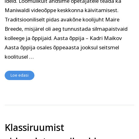
ideid. Loomulikult andsime õpetajatele teada ka
Maniwaldi videoõppe keskkonna käivitamisest.
Traditsiooniliselt pidas avakõne koolijuht Maire
Breede, misjärel oli aeg tunnustada silmapaistvaid
kolleege ja õppijaid. Aasta õppija – Kadri Maikov
Aasta õppija osales õppeaasta jooksul seitsmel
koolitusel …
Loe edasi
Klassiruumist