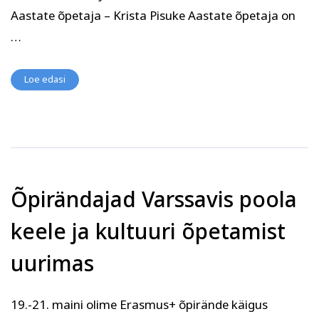
Psühholoogia ja
Aastate õpetaja – Krista Pisuke Aastate õpetaja on
Kunst
eneseareng
…
ENG
RUS
Facebook
Instagram
Loe edasi
Tekstiil ja käsitöö
Tervis ja ilu
Õpirändajad Varssavis poola
keele ja kultuuri õpetamist
uurimas
19.-21. maini olime Erasmus+ õpirände käigus