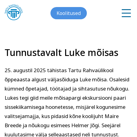
Koolitused
Tunnustavalt Luke mõisas
Meist
Galerii
25. augustil 2025 tähistas Tartu Rahvaülikool
Arvuti ja töö
Keeled
õppeaasta algust väljasõiduga Luke mõisa. Osalesid
Kontakt
kümned õpetajad, töötajad ja sihtasutuse nõukogu.
Lukes tegi giid meile mõisapargi ekskursiooni paari
Blogi
sissekiikamisega hoonetesse, misjärel kogunesime
valitsejamajja, kus pidasid kõne koolijuht Maire
Projektid
Breede ja nõukogu esimees Helmer Jõgi. Seejärel
kuulutasime välja selleaastased neli tunnustust.
Grupitellimused