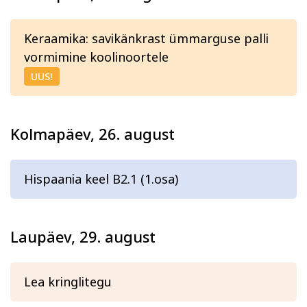
Kodu ja köök
Aiandus ja lilleseade
Keraamika: savikänkrast ümmarguse palli
vormimine koolinoortele
UUS!
Kolmapäev, 26. august
Kultuur ja ühiskond
Veebi- ja videoõpe
Hispaania keel B2.1 (1.osa)
Laupäev, 29. august
Lea kringlitegu