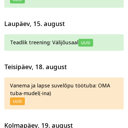
Psühholoogia ja
Kunst
eneseareng
ENG
RUS
Laupäev, 15. august
Facebook
Instagram
Teadlik treening: Välijõusaal
UUS!
Teisipäev, 18. august
Tekstiil ja käsitöö
Tervis ja ilu
Vanema ja lapse suvelõpu töötuba: OMA
tuba-mudel(-ina)
UUS!
Kolmapäev, 19. august