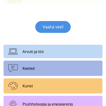
UUS!
Vaata veel
Arvuti ja töö
Keeled
Kunst
Psühholoogia ja eneseareng