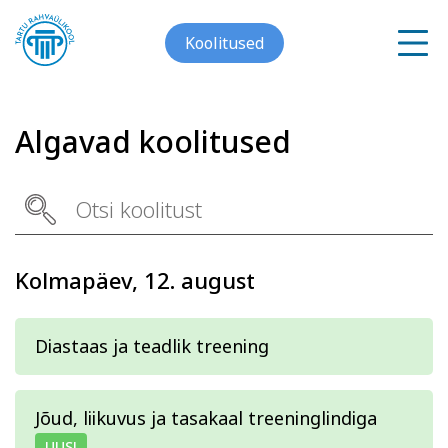
Koolitused
Algavad koolitused
Meist
Galerii
Arvuti ja töö
Keeled
Kolmapäev, 12. august
Kontakt
Blogi
Diastaas ja teadlik treening
Projektid
Jõud, liikuvus ja tasakaal treeninglindiga
Grupitellimused
UUS!