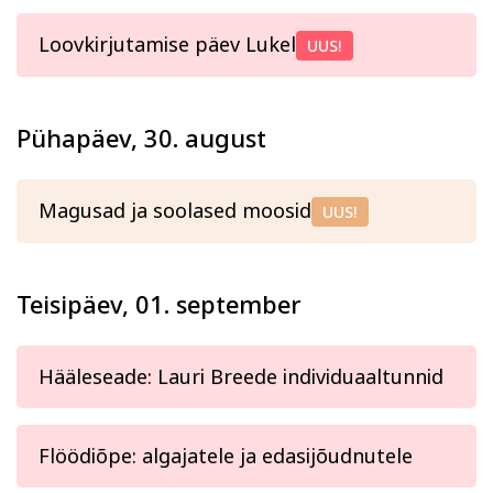
Loovkirjutamise päev Lukel
UUS!
Pühapäev, 30. august
Magusad ja soolased moosid
UUS!
Teisipäev, 01. september
Hääleseade: Lauri Breede individuaaltunnid
Flöödiõpe: algajatele ja edasijõudnutele