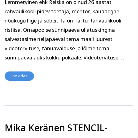
Lemmetyinen ehk Reiska on olnud 26 aastat
Psühholoogia ja
Kunst
eneseareng
rahvaülikooli pidev toetaja, mentor, kauaaegne
ENG
RUS
nõukogu liige ja sõber. Ta on Tartu Rahvaülikooli
ristiisa. Omapoolse sünnipäeva üllatuskingina
Facebook
Instagram
salvestasime neljapäeval tema maali juurest
videotervituse, tänuavalduse ja lõime tema
sünnipäeva auks kokku pokaale. Videotervituse …
Tekstiil ja käsitöö
Tervis ja ilu
Loe edasi
Mika Keränen STENCIL-