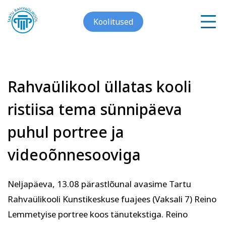
Koolitused
Rahvaülikool üllatas kooli
Meist
ristiisa tema sünnipäeva
Galerii
puhul portree ja
Arvuti ja töö
Keeled
Kontakt
videoõnnesooviga
Blogi
Neljapäeva, 13.08 pärastlõunal avasime Tartu
Projektid
Rahvaülikooli Kunstikeskuse fuajees (Vaksali 7) Reino
Lemmetyise portree koos tänutekstiga. Reino
Grupitellimused