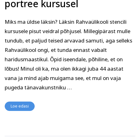
portree kursusel
Kodu ja köök
Aiandus ja lilleseade
Miks ma üldse läksin? Läksin Rahvaülikooli stencili
kursusele pisut veidral põhjusel. Millegipärast mulle
tundub, et paljud teised arvavad samuti, aga selleks
Rahvaülikool ongi, et tunda ennast vabalt
haridusmaastikul. Õpid iseendale, põhiline, et on
Kultuur ja ühiskond
Veebi- ja videoõpe
lõbus! Minul oli ka, ma olen ikkagi juba 44 aastat
vana ja mind ajab muigama see, et mul on vaja
pugeda tänavakunstniku …
Loe edasi