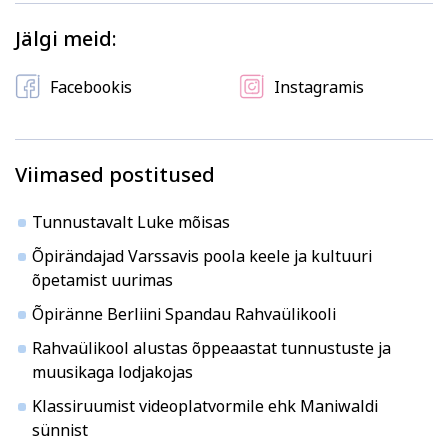
Kodu ja köök
Aiandus ja lilleseade
Jälgi meid:
Facebookis
Instagramis
Viimased postitused
Kultuur ja ühiskond
Veebi- ja videoõpe
Tunnustavalt Luke mõisas
Õpirändajad Varssavis poola keele ja kultuuri
õpetamist uurimas
Õpiränne Berliini Spandau Rahvaülikooli
Rahvaülikool alustas õppeaastat tunnustuste ja
muusikaga lodjakojas
Klassiruumist videoplatvormile ehk Maniwaldi
sünnist