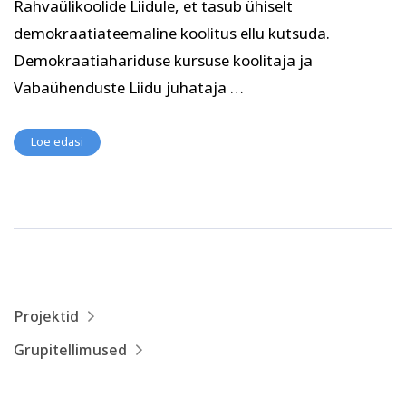
Rahvaülikoolide Liidule, et tasub ühiselt
Psühholoogia ja
Kunst
eneseareng
demokraatiateemaline koolitus ellu kutsuda.
ENG
RUS
Demokraatiahariduse kursuse koolitaja ja
Vabaühenduste Liidu juhataja …
Facebook
Instagram
Loe edasi
Tekstiil ja käsitöö
Tervis ja ilu
Projektid
Grupitellimused