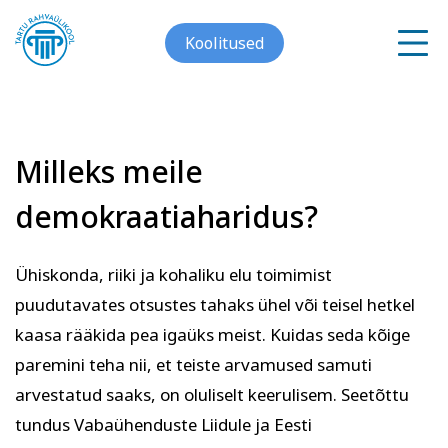
Koolitused
Milleks meile
Meist
demokraatiaharidus?
Galerii
Arvuti ja töö
Keeled
Ühiskonda, riiki ja kohaliku elu toimimist
Kontakt
puudutavates otsustes tahaks ühel või teisel hetkel
Blogi
kaasa rääkida pea igaüks meist. Kuidas seda kõige
paremini teha nii, et teiste arvamused samuti
Projektid
arvestatud saaks, on oluliselt keerulisem. Seetõttu
tundus Vabaühenduste Liidule ja Eesti
Grupitellimused