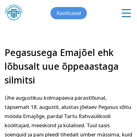
Koolitused
Pegasusega Emajõel ehk
Meist
lõbusalt uue õppeaastaga
Galerii
silmitsi
Arvuti ja töö
Keeled
Kontakt
Ühe augustikuu kolmapäeva pärastlõunal,
Blogi
täpsemalt 18. augustil, alustas jõelaev Pegasus sõitu
mööda Emajõge, pardal Tartu Rahvaülikooli
Projektid
koolitajad, meeskond ja külalised. Tuul sasis
soenguid ja pani pleedi tihedalt ümber mässima, kuid
Grupitellimused