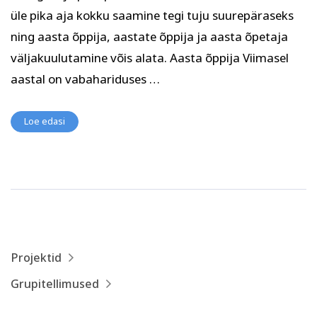
Psühholoogia ja
üle pika aja kokku saamine tegi tuju suurepäraseks
Kunst
eneseareng
ning aasta õppija, aastate õppija ja aasta õpetaja
ENG
RUS
väljakuulutamine võis alata. Aasta õppija Viimasel
Facebook
Instagram
aastal on vabahariduses …
Loe edasi
Tekstiil ja käsitöö
Tervis ja ilu
Projektid
Grupitellimused