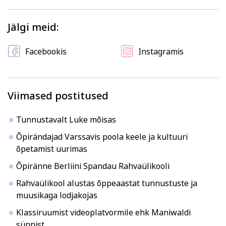
Kodu ja köök
Aiandus ja lilleseade
Jälgi meid:
Facebookis
Instagramis
Viimased postitused
Kultuur ja ühiskond
Veebi- ja videoõpe
Tunnustavalt Luke mõisas
Õpirändajad Varssavis poola keele ja kultuuri
õpetamist uurimas
Õpiränne Berliini Spandau Rahvaülikooli
Rahvaülikool alustas õppeaastat tunnustuste ja
muusikaga lodjakojas
Klassiruumist videoplatvormile ehk Maniwaldi
sünnist