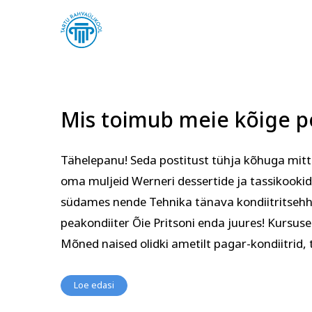
Mis toimub meie kõige po
Tähelepanu! Seda postitust tühja kõhuga mitte
oma muljeid Werneri dessertide ja tassikookid
Arvuti ja töö
Keel
südames nende Tehnika tänava kondiitritseh
peakondiiter Õie Pritsoni enda juures! Kursuse
Mõned naised olidki ametilt pagar-kondiitrid,
Loe edasi