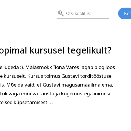
Koo
pimal kursusel tegelikult?
 lugeda :). Maiasmokk Ilona Vares jagab blogiloos
e kursuselt. Kursus toimus Gustavi torditööstuse
ed
Kunst
Psühho
his. Mõelda vaid, et Gustavi magusamaailma ema,
ene
l oli väga erineva tausta ja kogemustega inimesi.
 teised küpsetamisest …