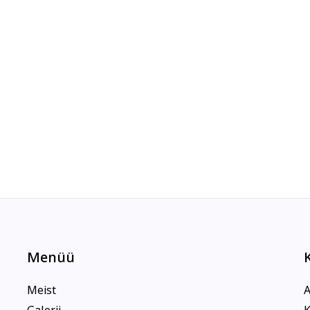
Menüü
Meist
A