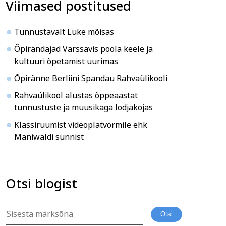
Viimased postitused
ja ühiskond
Veebi- ja videoõpe
Tunnustavalt Luke mõisas
Õpirändajad Varssavis poola keele ja
kultuuri õpetamist uurimas
Õpiränne Berliini Spandau Rahvaülikooli
Rahvaülikool alustas õppeaastat
tunnustuste ja muusikaga lodjakojas
Klassiruumist videoplatvormile ehk
Maniwaldi sünnist
Otsi blogist