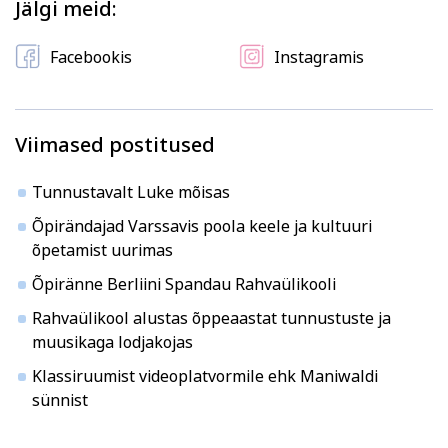
Kodu ja köök
Aiandus ja lilleseade
Jälgi meid:
Facebookis
Instagramis
Viimased postitused
Tunnustavalt Luke mõisas
Kultuur ja ühiskond
Veebi- ja videoõpe
Õpirändajad Varssavis poola keele ja kultuuri
õpetamist uurimas
Õpiränne Berliini Spandau Rahvaülikooli
Rahvaülikool alustas õppeaastat tunnustuste ja
muusikaga lodjakojas
Klassiruumist videoplatvormile ehk Maniwaldi
sünnist