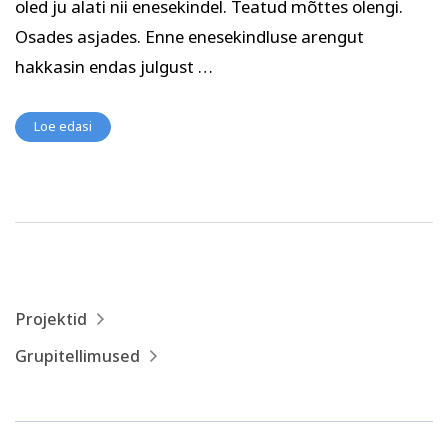
oled ju alati nii enesekindel. Teatud mõttes olengi.
Psühholoogia ja
Kunst
eneseareng
Osades asjades. Enne enesekindluse arengut
ENG
RUS
hakkasin endas julgust …
Facebook
Instagram
Loe edasi
Tekstiil ja käsitöö
Tervis ja ilu
Projektid
Grupitellimused