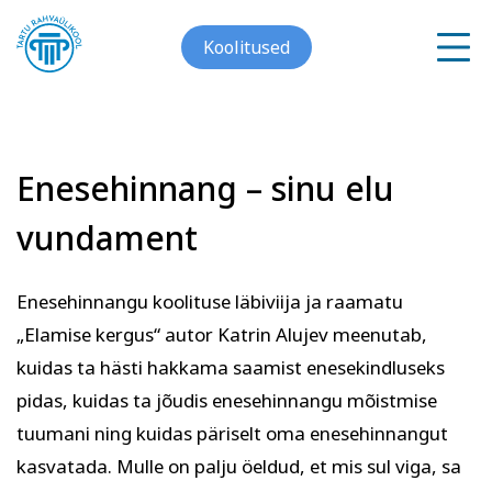
Koolitused
Enesehinnang – sinu elu
Meist
vundament
Galerii
Arvuti ja töö
Keeled
Enesehinnangu koolituse läbiviija ja raamatu
Kontakt
„Elamise kergus“ autor Katrin Alujev meenutab,
Blogi
kuidas ta hästi hakkama saamist enesekindluseks
pidas, kuidas ta jõudis enesehinnangu mõistmise
Projektid
tuumani ning kuidas päriselt oma enesehinnangut
kasvatada. Mulle on palju öeldud, et mis sul viga, sa
Grupitellimused