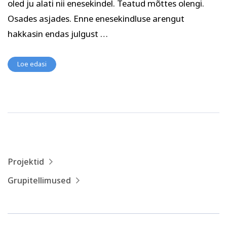
oled ju alati nii enesekindel. Teatud mõttes olengi.
Psühholoogia ja
Kunst
eneseareng
Osades asjades. Enne enesekindluse arengut
ENG
RUS
hakkasin endas julgust …
Facebook
Instagram
Loe edasi
Tekstiil ja käsitöö
Tervis ja ilu
Projektid
Grupitellimused