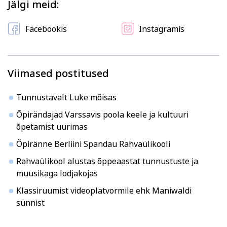
Kodu ja köök
Aiandus ja lilleseade
Jälgi meid:
Facebookis
Instagramis
Viimased postitused
Tunnustavalt Luke mõisas
Kultuur ja ühiskond
Veebi- ja videoõpe
Õpirändajad Varssavis poola keele ja kultuuri
õpetamist uurimas
Õpiränne Berliini Spandau Rahvaülikooli
Rahvaülikool alustas õppeaastat tunnustuste ja
muusikaga lodjakojas
Klassiruumist videoplatvormile ehk Maniwaldi
sünnist