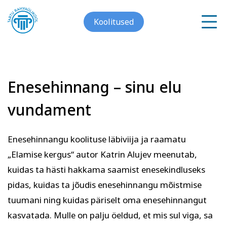
Koolitused
Enesehinnang – sinu elu
Meist
vundament
Galerii
Arvuti ja töö
Keeled
Enesehinnangu koolituse läbiviija ja raamatu
Kontakt
„Elamise kergus“ autor Katrin Alujev meenutab,
Blogi
kuidas ta hästi hakkama saamist enesekindluseks
pidas, kuidas ta jõudis enesehinnangu mõistmise
Projektid
tuumani ning kuidas päriselt oma enesehinnangut
kasvatada. Mulle on palju öeldud, et mis sul viga, sa
Grupitellimused