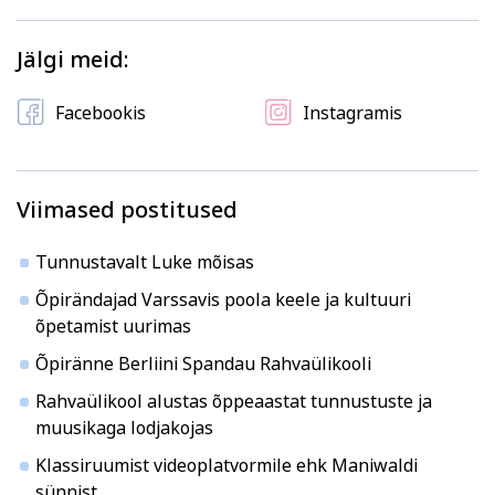
Kodu ja köök
Aiandus ja lilleseade
Jälgi meid:
Facebookis
Instagramis
Viimased postitused
Kultuur ja ühiskond
Veebi- ja videoõpe
Tunnustavalt Luke mõisas
Õpirändajad Varssavis poola keele ja kultuuri
õpetamist uurimas
Õpiränne Berliini Spandau Rahvaülikooli
Rahvaülikool alustas õppeaastat tunnustuste ja
muusikaga lodjakojas
Klassiruumist videoplatvormile ehk Maniwaldi
sünnist