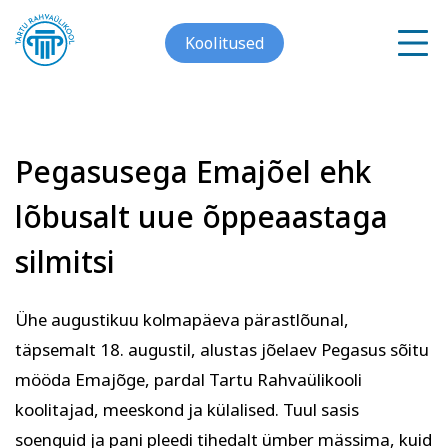
Koolitused
Pegasusega Emajõel ehk
Meist
lõbusalt uue õppeaastaga
Galerii
silmitsi
Arvuti ja töö
Keeled
Kontakt
Ühe augustikuu kolmapäeva pärastlõunal,
Blogi
täpsemalt 18. augustil, alustas jõelaev Pegasus sõitu
mööda Emajõge, pardal Tartu Rahvaülikooli
Projektid
koolitajad, meeskond ja külalised. Tuul sasis
soenguid ja pani pleedi tihedalt ümber mässima, kuid
Grupitellimused