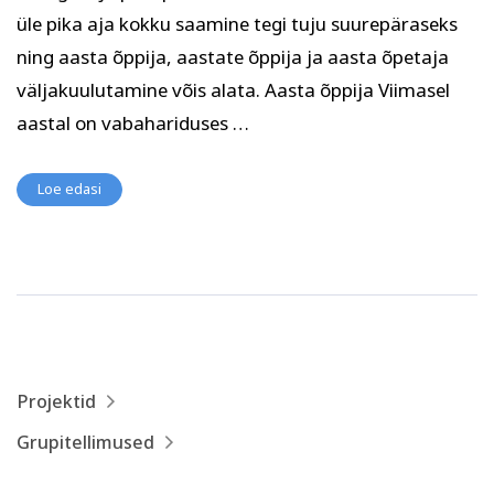
Psühholoogia ja
üle pika aja kokku saamine tegi tuju suurepäraseks
Kunst
eneseareng
ning aasta õppija, aastate õppija ja aasta õpetaja
ENG
RUS
väljakuulutamine võis alata. Aasta õppija Viimasel
Facebook
Instagram
aastal on vabahariduses …
Loe edasi
Tekstiil ja käsitöö
Tervis ja ilu
Projektid
Grupitellimused