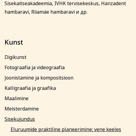
Sisekaitseakadeemia, IVHK tervisekeskus, Hanzadent
hambaravi, Riiamäe hambaravi и др.
Kunst
Digikunst
Fotograafia ja videograafia
Joonistamine ja kompositsioon
Kalligraafia ja graafika
Maalimine
Meisterdamine
Sisekujundus
Eluruumide praktiline planeerimine: vene keeles