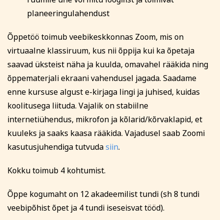
sellest viivitamatult. Õppetasu tagastatakse või soovi
planeeringulahendust
korral kantakse üle mõnele teisele koolitusele.
Tutvu õppetöö korraldusega lähemalt siin
Õppetöö toimub veebikeskkonnas Zoom, mis on
Tutvu privaatsuspoliitikaga siin
virtuaalne klassiruum, kus nii õppija kui ka õpetaja
Märkused / kinkekaardi nr
saavad üksteist näha ja kuulda, omavahel rääkida ning
õppematerjali ekraani vahendusel jagada. Saadame
enne kursuse algust e-kirjaga lingi ja juhised, kuidas
Kinnitan, et olen tutvunud ja nõustun õppetöö
koolitusega liituda. Vajalik on stabiilne
korraldusega, privaatsuspoliitikaga ja nõustun
internetiühendus, mikrofon ja kõlarid/kõrvaklapid, et
esitatud andmete kasutamisega koolituse
kuuleks ja saaks kaasa rääkida. Vajadusel saab Zoomi
läbiviimise eesmärgil.
kasutusjuhendiga tutvuda
siin
.
Soovin saada rahvaülikooli uudiskirja
Kokku toimub 4 kohtumist.
Registreerin
Õppe kogumaht on 12 akadeemilist tundi (sh 8 tundi
veebipõhist õpet ja 4 tundi iseseisvat tööd).