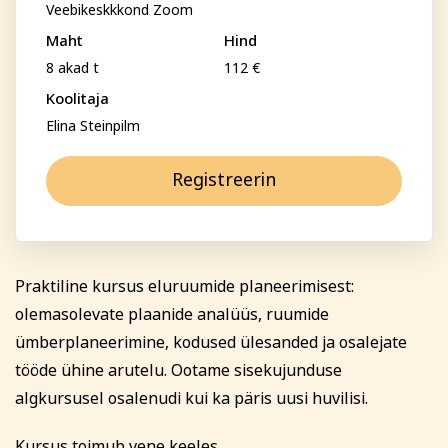
Perenimi
Veebikeskkkond Zoom
Psühholoogia ja
Kunst
eneseareng
Maht
Hind
ENG
RUS
8 akad t
112 €
Telefon
Koolitaja
Facebook
Instagram
Elina Steinpilm
Registreerin
E-posti aadress
Tekstiil ja käsitöö
Tervis ja ilu
Isikukood
Praktiline kursus eluruumide planeerimisest:
olemasolevate plaanide analüüs, ruumide
ümberplaneerimine, kodused ülesanded ja osalejate
Sisesta osaleja isikukood, et vältida segadust
nimekaimudega.
tööde ühine arutelu. Ootame sisekujunduse
algkursusel osalenudi kui ka päris uusi huvilisi.
Tasumine
Kursus toimub vene keeles.