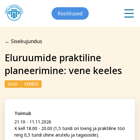
Koolitused
← Sisekujundus
Meist
Eluruumide praktiline
Registreerin koolitusele
planeerimine: vene keeles
Galerii
Eluruumide praktiline
Arvuti ja töö
Keeled
UUS!
VEEBIS
Kontakt
planeerimine: vene keeles
Blogi
Eesnimi
Toimub
Projektid
21.10 - 11.11.2026
K kell 18.00 - 20.00 (1,5 tundi on loeng ja praktiline töö
ning 0,5 tundi ühine arutelu ja tagasiside).
Grupitellimused