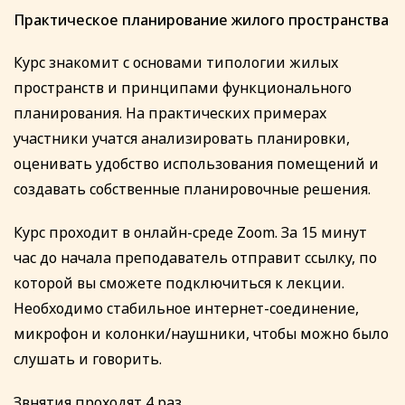
Практическое планирование жилого пространства
Курс знакомит с основами типологии жилых
пространств и принципами функционального
планирования. На практических примерах
участники учатся анализировать планировки,
оценивать удобство использования помещений и
создавать собственные планировочные решения.
Курс проходит в онлайн-среде Zoom. За 15 минут
час до начала преподаватель отправит ссылку, по
которой вы сможете подключиться к лекции.
Необходимо стабильное интернет-соединение,
микрофон и колонки/наушники, чтобы можно было
слушать и говорить.
Звнятия проходят 4 раз.