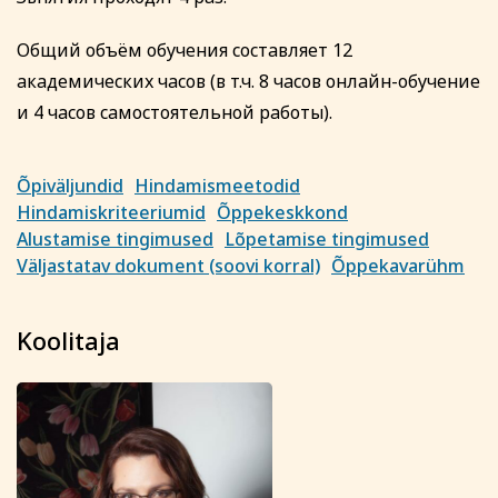
Общий объём обучения составляет 12
академических часов (в т.ч. 8 часов онлайн-обучение
и 4 часов самостоятельной работы).
Õpiväljundid
Hindamismeetodid
Hindamiskriteeriumid
Õppekeskkond
Alustamise tingimused
Lõpetamise tingimused
Väljastatav dokument (soovi korral)
Õppekavarühm
Koolitaja