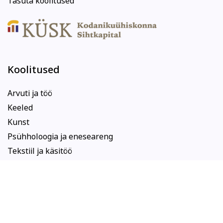
Tasuta koolitused
Koolitused
Arvuti ja töö
Keeled
Kunst
Psühholoogia ja eneseareng
Tekstiil ja käsitöö
Tervis ja ilu
Kodu ja köök
Aiandus ja lilleseade
Kultuur ja ühiskond