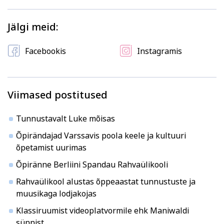
Kodu ja köök
Aiandus ja lilleseade
Jälgi meid:
Facebookis
Instagramis
Viimased postitused
Kultuur ja ühiskond
Veebi- ja videoõpe
Tunnustavalt Luke mõisas
Õpirändajad Varssavis poola keele ja kultuuri
õpetamist uurimas
Õpiränne Berliini Spandau Rahvaülikooli
Rahvaülikool alustas õppeaastat tunnustuste ja
muusikaga lodjakojas
Klassiruumist videoplatvormile ehk Maniwaldi
sünnist