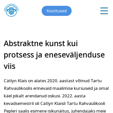
Koolitused
Abstraktne kunst kui
Meist
protsess ja eneseväljenduse
Galerii
viis
Arvuti ja töö
Keeled
Kontakt
Cätlyn Klais on alates 2020. aastast võtnud Tartu
Blogi
Rahvaülikoolis erinevaid maalimise kursuseid ja omal
käel pikalt arendanud oskusi. 2022. aasta
Projektid
kevadsemestril oli Cätlyn Klaisil Tartu Rahvaülikooli
Pepleri saalis esimene isikunäitus, juhendajaks meie
Grupitellimused