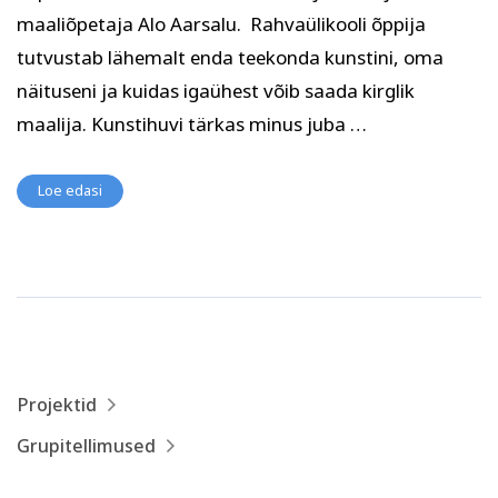
Psühholoogia ja
maaliõpetaja Alo Aarsalu. Rahvaülikooli õppija
Kunst
eneseareng
tutvustab lähemalt enda teekonda kunstini, oma
ENG
RUS
näituseni ja kuidas igaühest võib saada kirglik
Facebook
Instagram
maalija. Kunstihuvi tärkas minus juba …
Loe edasi
Tekstiil ja käsitöö
Tervis ja ilu
Projektid
Grupitellimused