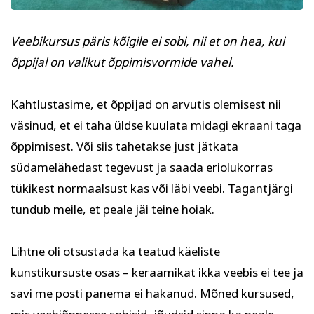
Veebikursus päris kõigile ei sobi, nii et on hea, kui
õppijal on valikut õppimisvormide vahel.
Kahtlustasime, et õppijad on arvutis olemisest nii
väsinud, et ei taha üldse kuulata midagi ekraani taga
õppimisest. Või siis tahetakse just
jätkata
südamelähedast tegevust ja saada eriolukorras
tükikest normaalsust kas või läbi veebi. Tagantjärgi
tundub meile, et peale jäi teine hoiak.
Lihtne oli otsustada ka teatud käeliste
kunstikursuste osas – keraamikat ikka veebis ei tee ja
savi me posti panema ei hakanud. Mõned kursused,