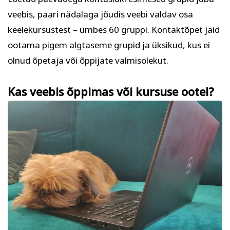
Kodu ja köök
Aiandus ja lilleseade
veebis, paari nädalaga jõudis veebi valdav osa
keelekursustest – umbes 60 gruppi. Kontaktõpet jäid
ootama pigem algtaseme grupid ja üksikud, kus ei
olnud õpetaja või õppijate valmisolekut.
Kas veebis õppimas või kursuse ootel?
Kultuur ja ühiskond
Veebi- ja videoõpe