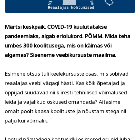
Psühholoogia ja
Kunst
eneseareng
ENG
RUS
Märtsi keskpaik. COVID-19 kuulutatakse
Facebook
Instagram
pandeemiaks, algab eriolukord. PÕMM. Mida teha
umbes 300 koolitusega, mis on käimas või
algamas? Siseneme veebikursuste maailma.
Esimene otsus tuli keelekursuste osas, mis sobivad
Tekstiil ja käsitöö
Tervis ja ilu
reaalajas veebi vägagi hästi. Kas kõik õpetajad ja
õppijad suudavad nii kiiresti tehnilised võimalused
leida ja vajalikud oskused omandada? Aitasime
omalt poolt kaasa koolituste ja nõustamistega nii
palju kui võimalik.
Loetud päevadega kohtusidki esimesed grupid juba