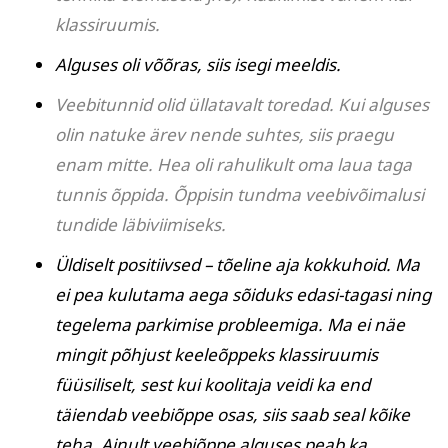
klassiruumis.
Alguses oli võõras, siis isegi meeldis.
Veebitunnid olid üllatavalt toredad. Kui alguses
olin natuke ärev nende suhtes, siis praegu
enam mitte. Hea oli rahulikult oma laua taga
tunnis õppida. Õppisin tundma veebivõimalusi
tundide läbiviimiseks.
Üldiselt positiivsed – tõeline aja kokkuhoid. Ma
ei pea kulutama aega sõiduks edasi-tagasi ning
tegelema parkimise probleemiga. Ma ei näe
mingit põhjust keeleõppeks klassiruumis
füüsiliselt, sest kui koolitaja veidi ka end
täiendab veebiõppe osas, siis saab seal kõike
teha. Ainult veebiõppe alguses peab ka