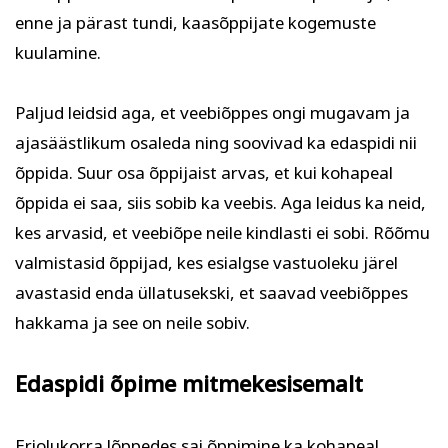
enne ja pärast tundi, kaasõppijate kogemuste
kuulamine.
Paljud leidsid aga, et veebiõppes ongi mugavam ja
ajasäästlikum osaleda ning soovivad ka edaspidi nii
õppida. Suur osa õppijaist arvas, et kui kohapeal
õppida ei saa, siis sobib ka veebis. Aga leidus ka neid,
kes arvasid, et veebiõpe neile kindlasti ei sobi. Rõõmu
valmistasid õppijad, kes esialgse vastuoleku järel
avastasid enda üllatusekski, et saavad veebiõppes
hakkama ja see on neile sobiv.
Edaspidi õpime mitmekesisemalt
Eriolukorra lõppedes sai õppimine ka kohapeal