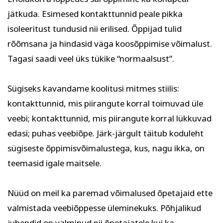
jätkuda. Esimesed kontakttunnid peale pikka
isoleeritust tundusid nii erilised. Õppijad tulid
rõõmsana ja hindasid väga koosõppimise võimalust.
Tagasi saadi veel üks tükike “normaalsust”.
Sügiseks kavandame koolitusi mitmes stiilis:
kontakttunnid, mis piirangute korral toimuvad üle
veebi; kontakttunnid, mis piirangute korral lükkuvad
edasi; puhas veebiõpe. Järk-järgult täitub koduleht
sügiseste õppimisvõimalustega, kus, nagu ikka, on
teemasid igale maitsele.
Nüüd on meil ka paremad võimalused õpetajaid ette
valmistada veebiõppesse üleminekuks. Põhjalikud
juhendid on valminud nii õpetajatele kui ka