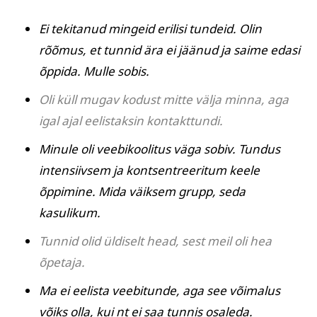
Ei tekitanud mingeid erilisi tundeid. Olin
rõõmus, et tunnid ära ei jäänud ja saime edasi
õppida. Mulle sobis.
Oli küll mugav kodust mitte välja minna, aga
igal ajal eelistaksin kontakttundi.
Minule oli veebikoolitus väga sobiv. Tundus
intensiivsem ja kontsentreeritum keele
õppimine. Mida väiksem grupp, seda
kasulikum.
Tunnid olid üldiselt head, sest meil oli hea
õpetaja.
Ma ei eelista veebitunde, aga see võimalus
võiks olla, kui nt ei saa tunnis osaleda.