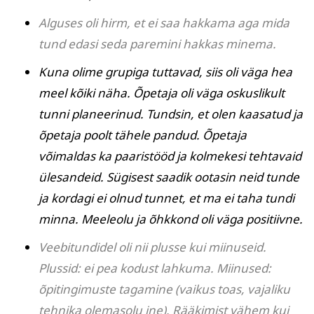
Alguses oli hirm, et ei saa hakkama aga mida
tund edasi seda paremini hakkas minema.
Kuna olime grupiga tuttavad, siis oli väga hea
meel kõiki näha. Õpetaja oli väga oskuslikult
tunni planeerinud. Tundsin, et olen kaasatud ja
õpetaja poolt tähele pandud. Õpetaja
võimaldas ka paaristööd ja kolmekesi tehtavaid
ülesandeid. Sügisest saadik ootasin neid tunde
ja kordagi ei olnud tunnet, et ma ei taha tundi
minna. Meeleolu ja õhkkond oli väga positiivne.
Veebitundidel oli nii plusse kui miinuseid.
Plussid: ei pea kodust lahkuma. Miinused:
õpitingimuste tagamine (vaikus toas, vajaliku
tehnika olemasolu jne). Rääkimist vähem kui