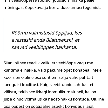
mis veebiõppesse sobisid, jõudsid sinna ka peale
mõningast õppekava ja korralduse ümbertegemist.
Rõõmu valmistasid õppijad, kes
avastasid enda üllatusekski, et
saavad veebiõppes hakkama.
Siiani oli see teadlik valik, et veebiõppe vagu me
kündma ei hakka, vaid pakume õpet kohapeal. Meie
koolis on oluline osa suhtlemisel ja vähe puhtalt
loengulisi koolitusi. Kuigi veebitunnid suhtlust ei
välista, tekib see ikkagi loomulikumalt neil, kel on
juba olnud võimalus ka näost-näkku kohtuda. Oluline
osa õppest on sotsiaalne aspekt kohvipausi ajal,