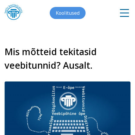
Koolitused
Mis mõtteid tekitasid
Meist
veebitunnid? Ausalt.
Galerii
Arvuti ja töö
Keeled
Kontakt
Blogi
Projektid
Grupitellimused