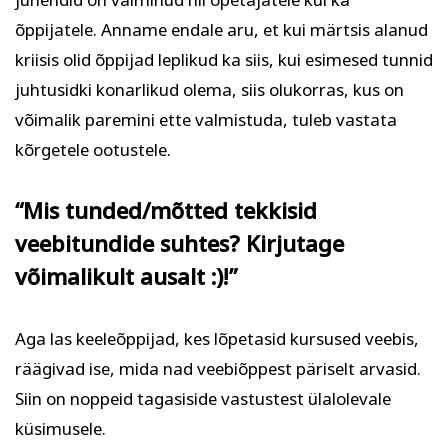
õppijatele. Anname endale aru, et kui märtsis alanud
kriisis olid õppijad leplikud ka siis, kui esimesed tunnid
juhtusidki konarlikud olema, siis olukorras, kus on
võimalik paremini ette valmistuda, tuleb vastata
kõrgetele ootustele.
“Mis tunded/mõtted tekkisid
veebitundide suhtes? Kirjutage
võimalikult ausalt :)!”
Aga las keeleõppijad, kes lõpetasid kursused veebis,
räägivad ise, mida nad veebiõppest päriselt arvasid.
Siin on noppeid tagasiside vastustest ülalolevale
küsimusele.