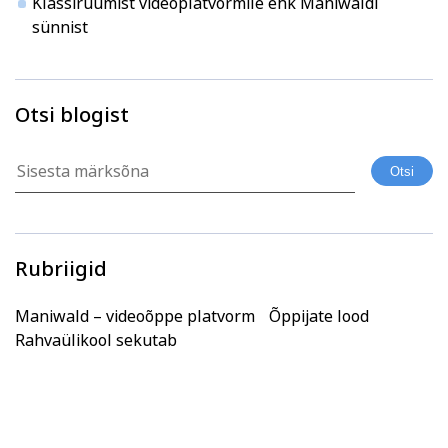
Klassiruumist videoplatvormile ehk Maniwaldi
sünnist
Otsi blogist
Rubriigid
Maniwald – videoõppe platvorm
Õppijate lood
Rahvaülikool sekutab