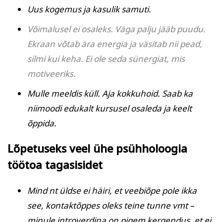
Uus kogemus ja kasulik samuti.
Võimalusel ei osaleks. Väga palju jääb puudu.
Ekraan võtab ära energia ja väsitab nii pead,
silmi kui keha. Ei ole seda sünergiat, mis
motiveeriks.
Mulle meeldis küll. Aja kokkuhoid. Saab ka
niimoodi edukalt kursusel osaleda ja keelt
õppida.
Lõpetuseks veel ühe psühholoogia
töötoa tagasisidet
Mind nt üldse ei häiri, et veebiõpe pole ikka
see, kontaktõppes oleks teine tunne vmt –
minule introverdina on pigem kergendus, et ei