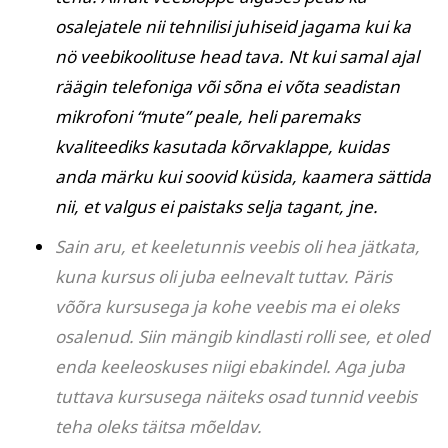
osalejatele nii tehnilisi juhiseid jagama kui ka
nö veebikoolituse head tava. Nt kui samal ajal
räägin telefoniga või sõna ei võta seadistan
mikrofoni “
mute
” peale, heli paremaks
kvaliteediks kasutada kõrvaklappe, kuidas
anda märku kui soovid küsida, kaamera sättida
nii, et valgus ei paistaks selja tagant, jne.
Sain aru, et keeletunnis veebis oli hea jätkata,
kuna kursus oli juba eelnevalt tuttav. Päris
võõra kursusega ja kohe veebis ma ei oleks
osalenud. Siin mängib kindlasti rolli see, et oled
enda keeleoskuses niigi ebakindel. Aga juba
tuttava kursusega näiteks osad tunnid veebis
teha oleks täitsa mõeldav.