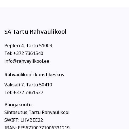
SA Tartu Rahvaülikool
Pepleri 4, Tartu 51003
Tel: +372 7361540
info@rahvaylikool.ee
Rahvaülikooli kunstikeskus
Vaksali 7, Tartu 50410
Tel: +372 7361537
Pangakonto:
Sihtasutus Tartu Rahvaülikool
SWIFT: LHVBEE22
IBAN: EE567700771006331219