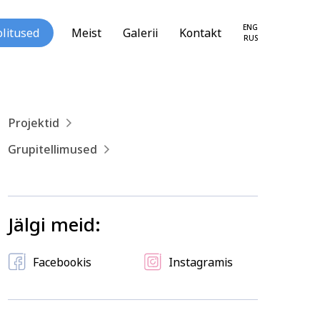
ENG
litused
Meist
Galerii
Kontakt
RUS
Projektid
Grupitellimused
loogia ja
Tekstiil ja käsitöö
seareng
Jälgi meid:
Facebookis
Instagramis