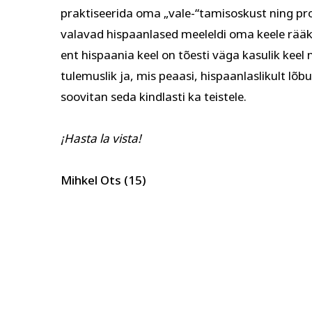
praktiseerida oma „vale-“tamisoskust ning pr
valavad hispaanlased meeleldi oma keele rääkij
ent hispaania keel on tõesti väga kasulik keel n
tulemuslik ja, mis peaasi, hispaanlaslikult lõbu
soovitan seda kindlasti ka teistele.
¡Hasta la vista!
Mihkel Ots (15)