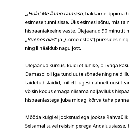
„¡
Hola! Me llamo Damaso
, hakkame õppima his
Tervis ja ilu
Kodu ja
esimese tunni sisse. Üks esimesi sõnu, mis ta m
hispaaniakeelne vaste. Ülejäänud 90 minutit m
„
Buenos dias
“ ja „Como estas“) purssides ning
ning ll hääldub nagu jott.
Ülejäänud kursus, kuigi et lühike, oli väga kas
Damasol oli iga tund uute sõnade ning neid illu
täidetud slaidid, millelt lugesin ahnelt uusi te
võisin kodus emaga niisama naljaviluks hispaa
hispaanlastega juba midagi kõrva taha panna
Mööda külgi ei jooksnud ega jookse Rahvaülik
Selsamal suvel reisisin perega Andaluusiasse,