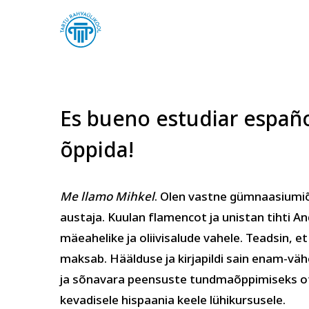
Es bueno estudiar españo
õppida!
Arvuti ja töö
Keel
Me llamo Mihkel
. Olen vastne gümnaasiumiõp
austaja. Kuulan flamencot ja unistan tihti A
mäeahelike ja oliivisalude vahele. Teadsin, 
maksab. Häälduse ja kirjapildi sain enam-v
ja sõnavara peensuste tundmaõppimiseks ots
kevadisele hispaania keele lühikursusele.