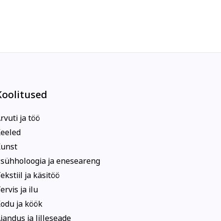
Koolitused
rvuti ja töö
eeled
unst
sühholoogia ja eneseareng
ekstiil ja käsitöö
ervis ja ilu
odu ja köök
iandus ja lilleseade