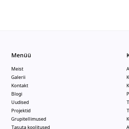
Menüü
Meist
A
Galerii
K
Kontakt
K
Blogi
P
Uudised
T
Projektid
T
Grupitellimused
K
Tasuta koolitused
A