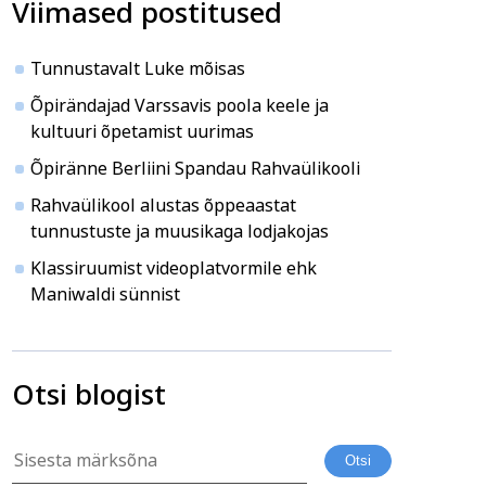
Viimased postitused
ja ühiskond
Veebi- ja videoõpe
Tunnustavalt Luke mõisas
Õpirändajad Varssavis poola keele ja
kultuuri õpetamist uurimas
Õpiränne Berliini Spandau Rahvaülikooli
Rahvaülikool alustas õppeaastat
tunnustuste ja muusikaga lodjakojas
Klassiruumist videoplatvormile ehk
Maniwaldi sünnist
Otsi blogist