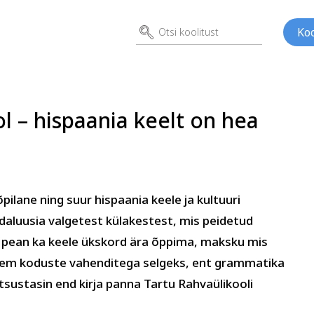
Koo
l – hispaania keelt on hea
ed
Kunst
Psühho
ilane ning suur hispaania keele ja kultuuri
ene
ndaluusia valgetest külakestest, mis peidetud
et pean ka keele ükskord ära õppima, maksku mis
ähem koduste vahenditega selgeks, ent grammatika
ustasin end kirja panna Tartu Rahvaülikooli