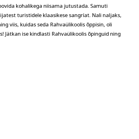
oovida kohalikega niisama jutustada. Samuti
atest turistidele klaasikese sangríat. Nali naljaks,
ing viis, kuidas seda Rahvaülikoolis õppisin, oli
s! Jätkan ise kindlasti Rahvaülikoolis õpinguid ning