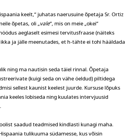
paania keelt,“ juhatas naerusuine õpetaja Sr. Ortiz
 köök
Aiandus ja lilleseade
Kultuur 
eile õpetas, oli „
vale
“, mis on meie „okei“
öödus aeglaselt esimesi tervitusfraase (näiteks
 ikka ja jälle meenutades, et h-tähte ei tohi hääldada
ulik ning ma nautisin seda täiel rinnal. Õpetaja
streerivate (kuigi seda on vähe öeldud) piltidega
admisi sellest kaunist keelest juurde. Kursuse lõpuks
nia keeles lobiseda ning kuulates intervjuusid
.
oolist saadud teadmised kindlasti kunagi maha.
 Hispaania tulikuuma südamesse, kus võisin