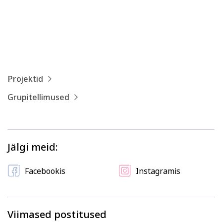
Psühholoogia ja
Kunst
eneseareng
ENG
RUS
Facebook
Instagram
Projektid
Grupitellimused
Tekstiil ja käsitöö
Tervis ja ilu
Jälgi meid:
Facebookis
Instagramis
Viimased postitused