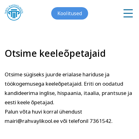
Koolitused
Otsime keeleõpetajaid
Meist
Galerii
Otsime sügiseks juurde erialase hariduse ja
Arvuti ja töö
Keeled
töökogemusega keeleõpetajaid. Eriti on oodatud
Kontakt
kandideerima inglise, hispaania, itaalia, prantsuse ja
eesti keele õpetajad.
Blogi
Palun võta huvi korral ühendust
Projektid
mairi@rahvaylikool.ee või telefonil 7361542.
Grupitellimused