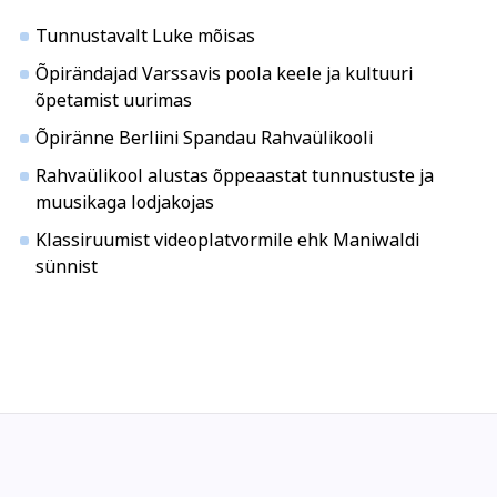
Kodu ja köök
Aiandus ja lilleseade
Tunnustavalt Luke mõisas
Õpirändajad Varssavis poola keele ja kultuuri
õpetamist uurimas
Õpiränne Berliini Spandau Rahvaülikooli
Rahvaülikool alustas õppeaastat tunnustuste ja
muusikaga lodjakojas
Klassiruumist videoplatvormile ehk Maniwaldi
Kultuur ja ühiskond
Veebi- ja videoõpe
sünnist