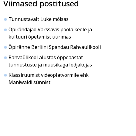
Viimased postitused
ja ühiskond
Veebi- ja videoõpe
Tunnustavalt Luke mõisas
Õpirändajad Varssavis poola keele ja
kultuuri õpetamist uurimas
Õpiränne Berliini Spandau Rahvaülikooli
Rahvaülikool alustas õppeaastat
tunnustuste ja muusikaga lodjakojas
Klassiruumist videoplatvormile ehk
Maniwaldi sünnist