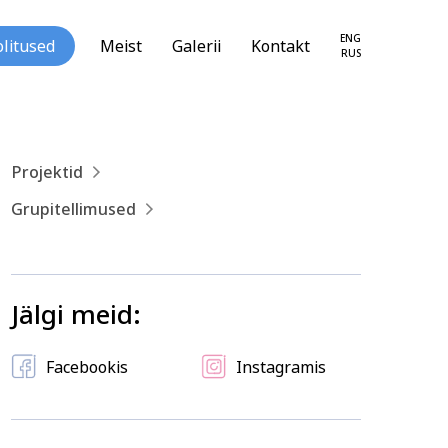
ENG
litused
Meist
Galerii
Kontakt
RUS
Projektid
Grupitellimused
loogia ja
Tekstiil ja käsitöö
seareng
Jälgi meid:
Facebookis
Instagramis