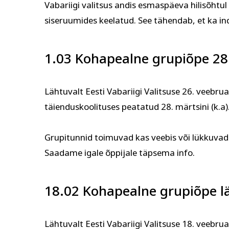
Vabariigi valitsus andis esmaspäeva hilisõhtul
siseruumides keelatud. See tähendab, et ka in
1.03 Kohapealne grupiõpe 28.
Lähtuvalt Eesti Vabariigi Valitsuse 26. veebru
täienduskoolituses peatatud 28. märtsini (k.a)
Grupitunnid toimuvad kas veebis või lükkuvad
Saadame igale õppijale täpsema info.
18.02 Kohapealne grupiõpe l
Lähtuvalt Eesti Vabariigi Valitsuse 18. veebru