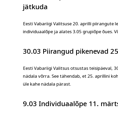
jätkuda
Tervis ja ilu
Kodu ja
Eesti Vabariigi Valitsuse 20. aprilli piirangut
individuaalõpe ja alates 3.05 grupiõpe õues.
30.03 Piirangud pikenevad 25.
Eesti Vabariigi Valitsus otsustas teisipäeval, 
nädala võrra. See tähendab, et 25. aprillini k
üle kahe nädala pärast.
9.03 Individuaalõpe 11. märts