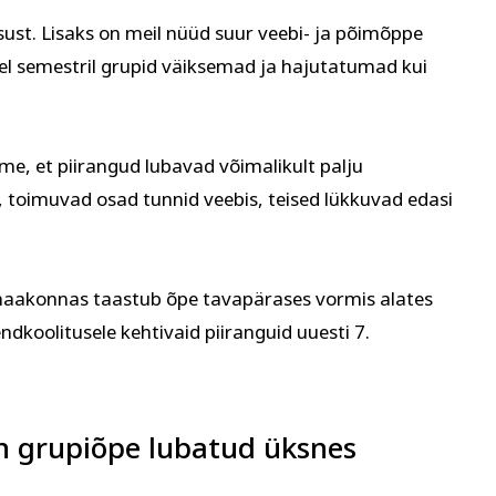
st. Lisaks on meil nüüd suur veebi- ja põimõppe
uuel semestril grupid väiksemad ja hajutatumad kui
e, et piirangud lubavad võimalikult palju
t, toimuvad osad tunnid veebis, teised lükkuvad edasi
3 maakonnas taastub õpe tavapärases vormis alates
ndkoolitusele kehtivaid piiranguid uuesti 7.
n grupiõpe lubatud üksnes