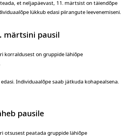
 teada, et neljapäevast, 11. märtsist on täiendõpe
dividuaalõpe lükkub edasi piirangute leevenemiseni.
 märtsini pausil
ari korraldusest on gruppide lähiõpe
.
 edasi. Individuaalõpe saab jätkuda kohapealsena.
äheb pausile
ari otsusest peatada gruppide lähiõpe