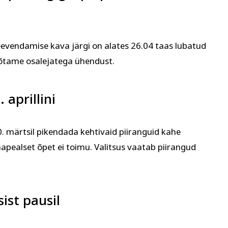
 köök
Aiandus ja lilleseade
Kultuur 
e leevendamise kava järgi on alates 26.04 taas lubatud
 Võtame osalejatega ühendust.
 aprillini
30. märtsil pikendada kehtivaid piiranguid kahe
ohapealset õpet ei toimu. Valitsus vaatab piirangud
ist pausil