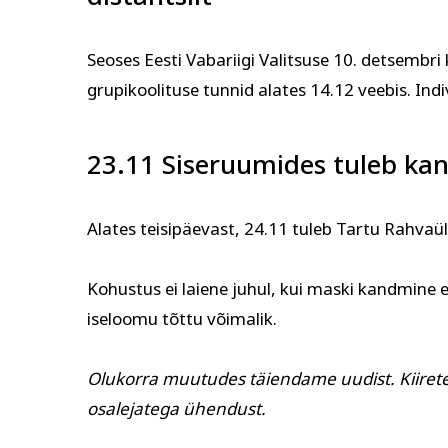
Seoses Eesti Vabariigi Valitsuse 10. detsembr
grupikoolituse tunnid alates 14.12 veebis. In
23.11 Siseruumides tuleb ka
Alates teisipäevast, 24.11 tuleb Tartu Rahvaü
Kohustus ei laiene juhul, kui maski kandmine ei
iseloomu tõttu võimalik.
Olukorra muutudes täiendame uudist. Kiirete 
osalejatega ühendust.