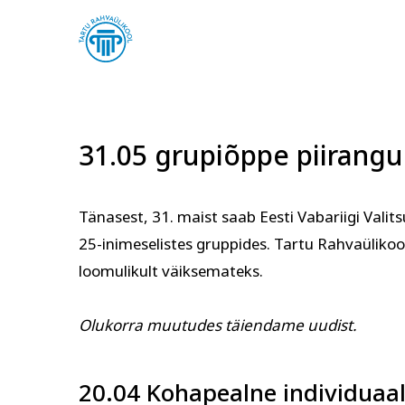
31.05 grupiõppe piirangu
Tänasest, 31. maist saab Eesti Vabariigi Valits
25-inimeselistes gruppides. Tartu Rahvaüliko
Arvuti ja töö
Keel
loomulikult väiksemateks.
Olukorra muutudes täiendame uudist.
20.04 Kohapealne individuaa