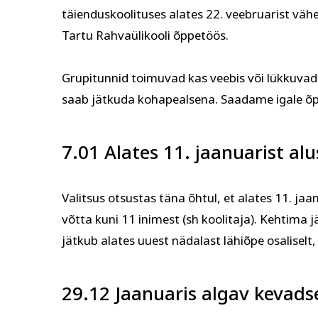
täienduskoolituses alates 22. veebruarist v
Tartu Rahvaülikooli õppetöös.
Grupitunnid toimuvad kas veebis või lükkuvad
saab jätkuda kohapealsena. Saadame igale õp
7.01 Alates 11. jaanuarist a
Valitsus otsustas täna õhtul, et alates 11. jaa
võtta kuni 11 inimest (sh koolitaja). Kehtima
jätkub alates uuest nädalast lähiõpe osaliselt
29.12 Jaanuaris algav kevad