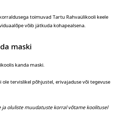
i korraldusega toimuvad Tartu Rahvaülikooli keele
dividuaalõpe võib jätkuda kohapealsena.
nda maski
likoolis kanda maski.
 ole tervislikel põhjustel, erivajaduse või tegevuse
ja oluliste muudatuste korral võtame koolitusel