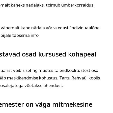
ähemalt kaheks nädalaks, toimub ümberkorraldus
 vähemalt kahe nädala võrra edasi. Individuaalõpe
pijale täpsema info.
lustavad osad kursused kohapeal
nuarist võib sisetingimustes täiendkoolitustest osa
 jääb maskikandmise kohustus. Tartu Rahvaülikoolis
, osalejatega võetakse ühendust.
semester on väga mitmekesine