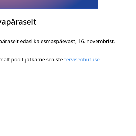
vapäraselt
päraselt edasi ka esmaspäevast, 16. novembrist.
malt poolt jätkame seniste
terviseohutuse