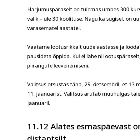
Harjumuspäraselt on tulemas umbes 300 kursu
valik – üle 30 koolituse. Nagu ka sügisel, on 
varasematel aastatel.
Vaatame lootusrikkalt uude aastasse ja loodam
pausideta õppida. Kui ei lähe nii ootuspärasel
piirangute leevenemiseni.
Valitsus otsustas täna, 29. detsembril, et 1
11. jaanuarist. Valitsus arutab muuhulgas täie
jaanuaril.
11.12 Alates esmaspäevast o
distantsilt