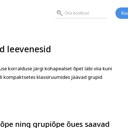
Koo
d leevenesid
use korralduse järgi kohapealset õpet läbi viia kuni
oli kompaktsetes klassiruumides jäävad grupid
ed
Kunst
Psühho
ene
lõpe ning grupiõpe õues saavad