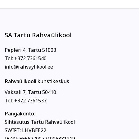
SA Tartu Rahvaülikool
Pepleri 4, Tartu 51003
Tel: +372 7361540
info@rahvaylikool.ee
Rahvaülikooli kunstikeskus
Vaksali 7, Tartu 50410
Tel: +372 7361537
Pangakonto:
Sihtasutus Tartu Rahvaülikool
SWIFT: LHVBEE22
IBAN: EE567700771006331219