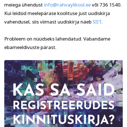
Psühholoogia ja
meiega ühendust
info@rahvaylikool.ee
või 736 1540.
Kunst
eneseareng
Kui leidsid meelepärase koolituse just uudiskirja
ENG
RUS
vahendusel, siis viimast uudiskirja näeb
SIIT
.
Facebook
Instagram
Probleem on nüüdseks lahendatud. Vabandame
ebameeldivuste pärast.
Tekstiil ja käsitöö
Tervis ja ilu