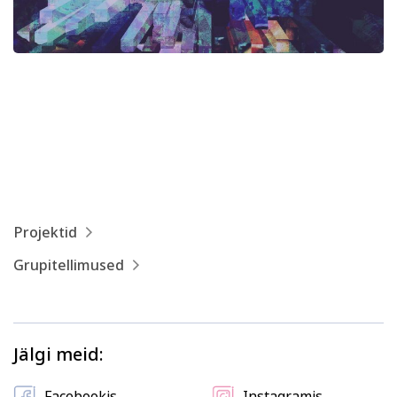
Kodu ja köök
Aiandus ja lilleseade
Kultuur ja ühiskond
Veebi- ja videoõpe
Projektid
Grupitellimused
Jälgi meid:
Facebookis
Instagramis