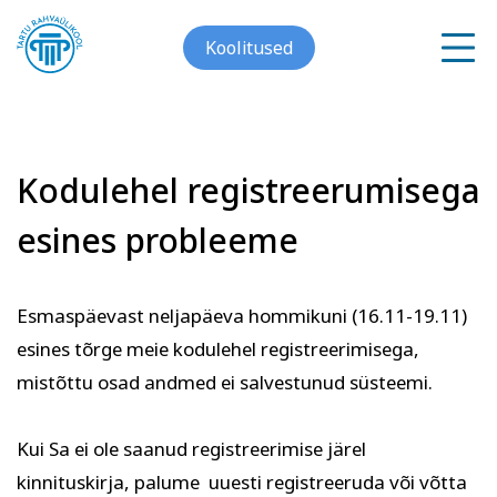
Koolitused
Kodulehel registreerumisega
Meist
esines probleeme
Galerii
Arvuti ja töö
Keeled
Kontakt
Esmaspäevast neljapäeva hommikuni (16.11-19.11)
esines tõrge meie kodulehel registreerimisega,
Blogi
mistõttu osad andmed ei salvestunud süsteemi.
Projektid
Kui Sa ei ole saanud registreerimise järel
kinnituskirja, palume uuesti registreeruda või võtta
Grupitellimused