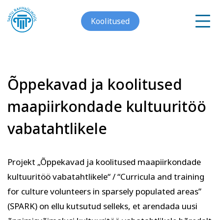
Koolitused
Õppekavad ja koolitused
Meist
maapiirkondade kultuuritöö
Galerii
vabatahtlikele
Arvuti ja töö
Keeled
Kontakt
Projekt „Õppekavad ja koolitused maapiirkondade
Blogi
kultuuritöö vabatahtlikele“ / “Curricula and training
Projektid
for culture volunteers in sparsely populated areas”
(SPARK) on ellu kutsutud selleks, et arendada uusi
Grupitellimused