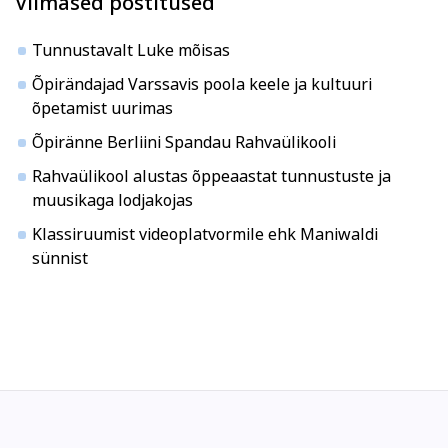
Viimased postitused
Tunnustavalt Luke mõisas
Õpirändajad Varssavis poola keele ja kultuuri
õpetamist uurimas
Õpiränne Berliini Spandau Rahvaülikooli
Rahvaülikool alustas õppeaastat tunnustuste ja
muusikaga lodjakojas
Klassiruumist videoplatvormile ehk Maniwaldi
sünnist