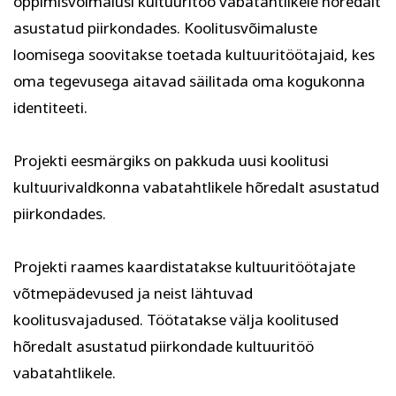
õppimisvõimalusi kultuuritöö vabatahtlikele hõredalt
Psühholoogia ja
Kunst
asustatud piirkondades. Koolitusvõimaluste
eneseareng
ENG
RUS
loomisega soovitakse toetada kultuuritöötajaid, kes
oma tegevusega aitavad säilitada oma kogukonna
Facebook
Instagram
identiteeti.
Projekti eesmärgiks on pakkuda uusi koolitusi
kultuurivaldkonna vabatahtlikele hõredalt asustatud
Tekstiil ja käsitöö
Tervis ja ilu
piirkondades.
Projekti raames kaardistatakse kultuuritöötajate
võtmepädevused ja neist lähtuvad
koolitusvajadused. Töötatakse välja koolitused
hõredalt asustatud piirkondade kultuuritöö
vabatahtlikele.