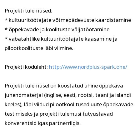
Kodu ja köök
Aiandus ja lilleseade
Projekti tulemused:
* kultuuritöötajate võtmepädevuste kaardistamine
* õppekavade ja koolituste väljatöötamine
* vabatahtlike kultuuritöötajate kaasamine ja
pilootkoolituste läbi viimine.
Projekti koduleht:
http://www.nordplus-spark.one/
Kultuur ja ühiskond
Veebi- ja videoõpe
Projekti tulemusel on koostatud ühine õppekava
juhendmaterjal (inglise, eesti, rootsi, taani ja islandi
keeles), läbi viidud pilootkoolitused uute õppekavade
testimiseks ja projekti tulemusi tutvustavad
konverentsid igas partnerriigis.