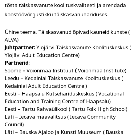
Psühholoogia ja
tõsta täiskasvanute koolituskvaliteeti ja arendada
Kunst
eneseareng
koostöövõrgustikku täiskasvanuhariduses.
ENG
RUS
Ühine teema. Täiskasvanud õpivad kauneid kunste (
Facebook
Instagram
ALVA)
Juhtpartner:
Ylojärvi Täiskasvanute Koolituskeskus (
Ylojävi Adult Education Centre)
Partnerid:
Soome
–
Voionmaa Instituut
(
Voionmaa Institute)
Tekstiil ja käsitöö
Tervis ja ilu
Leedu – Kedainiai Täiskasvanute Koolituskeskus (
Kedainiai Adult Education Centre )
Eesti – Haapsalu Kutsehariduskeskus ( Vocational
Education and Training Centre of Haapsalu)
Eesti – Tartu Rahvaülikool ( Tartu Folk High School)
Läti – Iecava maavalitsus ( Iecava Community
Council)
Läti – Bauska Ajaloo ja Kunsti Muuseum ( Bauska