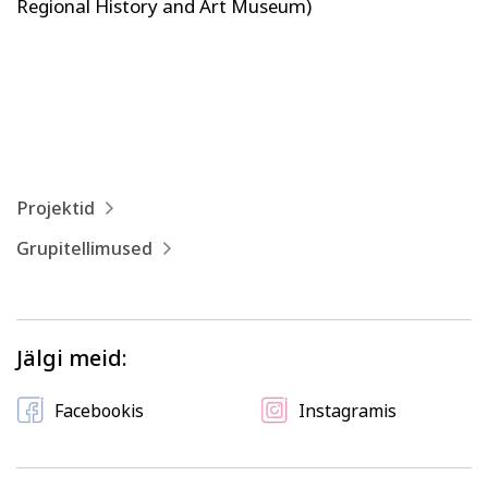
Kodu ja köök
Aiandus ja lilleseade
Regional History and Art Museum)
Projektid
Kultuur ja ühiskond
Veebi- ja videoõpe
Grupitellimused
Jälgi meid:
Facebookis
Instagramis