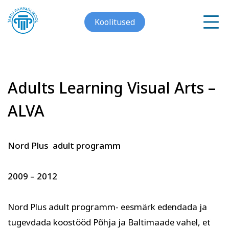
Koolitused
Adults Learning Visual Arts –
Meist
ALVA
Galerii
Arvuti ja töö
Keeled
Kontakt
Nord Plus adult programm
Blogi
2009 – 2012
Projektid
Nord Plus adult programm- eesmärk edendada ja
tugevdada koostööd Põhja ja Baltimaade vahel, et
Grupitellimused