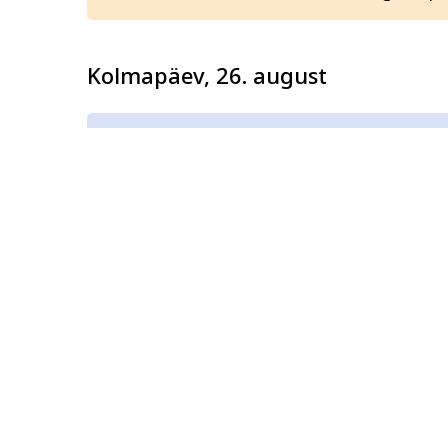
Kolmapäev, 26. august
Hispaania keel B2.1 (1.osa)
Laupäev, 29. august
Lea kringlitegu
Koristamise ABC
En plein air
ehk vabaõhu kunstipäev Luk