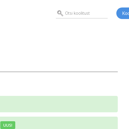
Koo
d
ed
Kunst
Psühho
ene
a
UUS!