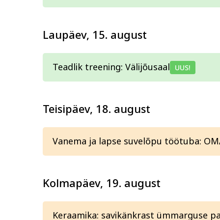
Tervis ja ilu
Kodu ja
Laupäev, 15. august
Teadlik treening: Välijõusaal
UUS!
Teisipäev, 18. august
Vanema ja lapse suvelõpu töötuba: OM
Kolmapäev, 19. august
Keraamika: savikänkrast ümmarguse pal