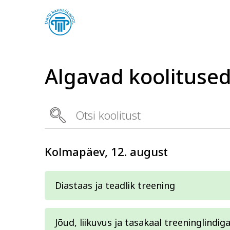
Algavad koolituse
Arvuti ja töö
Keel
Kolmapäev, 12. august
Diastaas ja teadlik treening
Jõud, liikuvus ja tasakaal treeninglindig