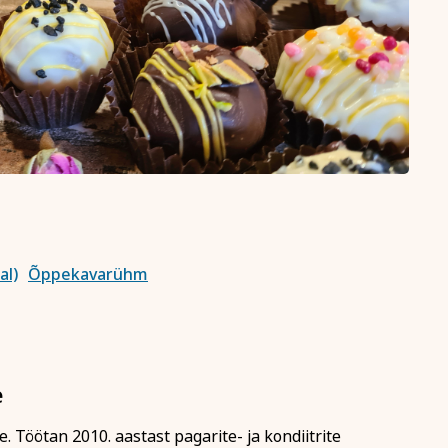
Tutvu õppetöö korraldusega läh
Tutvu privaatsuspoliitikaga siin
aardi nr
len tutvunud ja nõustun õppetöö korraldusega, privaatsuspol
te kasutamisega koolituse läbiviimise eesmärgil.
ahvaülikooli uudiskirja
al)
Õppekavarühm
Registreerin
e
. Töötan 2010. aastast pagarite- ja kondiitrite