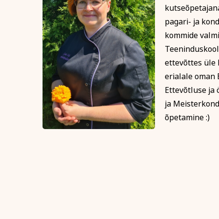
kutseõpetajana
pagari- ja kond
kommide valmis
Teeninduskooli
ettevõttes üle
erialale oman 
Ettevõtluse ja
ja Meisterkond
õpetamine :)