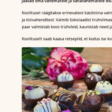
Telefon
jäävad oma vanematele ja vanavanematele ikka 
Koolitusel räägitakse erinevatest käsitööna valmi
Tervis ja ilu
Kodu ja
ja töövahenditest. Valmib šokolaadist trühvlimas
Isikukood
paar valmistab koos trühvleid, kaunistab need j
Koolituselt saab kaasa retseptid, et kodus ise 
Sisesta osaleja isik
nimekaimudega.
Tasumine
Tasun ise
Tasub teine isi
Tasub muu as
(Nt ettevõte, om