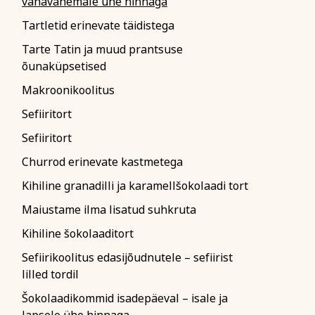
vanavanemale ühe hinnaga
emalt siin
Tartletid erinevate täidistega
Tarte Tatin ja muud prantsuse
õunaküpsetised
Makroonikoolitus
Sefiiritort
iitikaga ja nõustun
Sefiiritort
Churrod erinevate kastmetega
Kihiline granadilli ja karamellšokolaadi tort
Maiustame ilma lisatud suhkruta
Kihiline šokolaaditort
Sefiirikoolitus edasijõudnutele – sefiirist
lilled tordil
Šokolaadikommid isadepäeval – isale ja