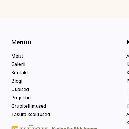
Menüü
Meist
A
Galerii
K
Kontakt
K
Blogi
P
Uudised
T
Projektid
T
Grupitellimused
K
Tasuta koolitused
A
K