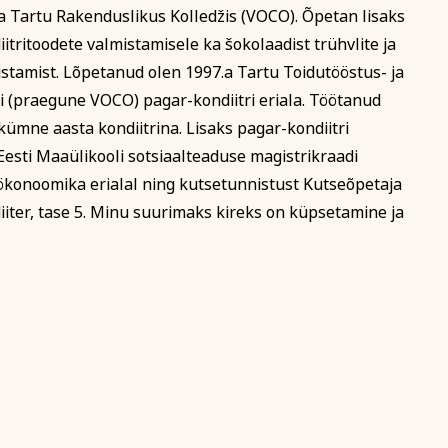
 Tartu Rakenduslikus Kolledžis (VOCO). Õpetan lisaks
iitritoodete valmistamisele ka šokolaadist trühvlite ja
tamist. Lõpetanud olen 1997.a Tartu Toidutööstus- ja
 (praegune VOCO) pagar-kondiitri eriala. Töötanud
 kümne aasta kondiitrina. Lisaks pagar-kondiitri
Eesti Maaülikooli sotsiaalteaduse magistrikraadi
 ökonoomika erialal ning kutsetunnistust Kutseõpetaja
iiter, tase 5. Minu suurimaks kireks on küpsetamine ja