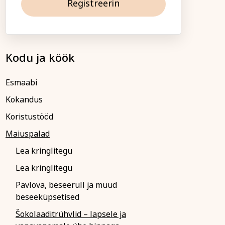
Registreerin
ja ühiskond
Veebi- ja videoõpe
ga!
Kodu ja köök
b õppetasu tasuda
is saadetakse koos
Esmaabi
(reeglina on tähtaeg
algust). Kokkuleppel
Kokandus
tuslepingu sõlmimisega
Koristustööd
upa.
 palume sellest Tartu
Maiuspalad
amatult teavitada.
Lea kringlitegu
sel või loobumisel
e koolituse algust või
Lea kringlitegu
 õppetasu ei tagastata
sumisele.
Pavlova, beseerull ja muud
atakse registreerunuid
beseeküpsetised
su tagastatakse või
Šokolaaditrühvlid – lapsele ja
nele teisele