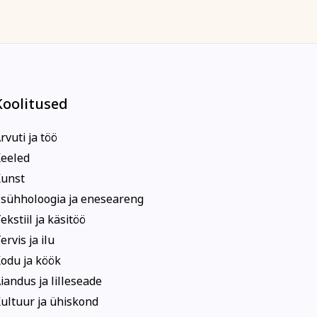
Koolitused
rvuti ja töö
eeled
unst
sühholoogia ja eneseareng
ekstiil ja käsitöö
ervis ja ilu
odu ja köök
iandus ja lilleseade
ultuur ja ühiskond