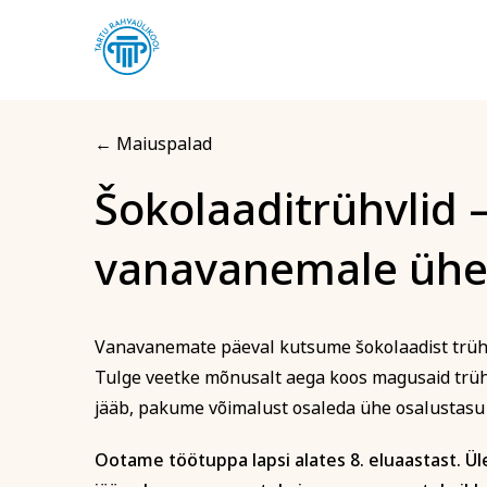
← Maiuspalad
Šokolaaditrühvlid –
Registreerin kool
vanavanemale ühe
Šokolaadi
Arvuti ja töö
Keel
hinnaga
Vanavanemate päeval kutsume šokolaadist trüh
Tulge veetke mõnusalt aega koos magusaid trühvl
Eesnimi
jääb, pakume võimalust osaleda ühe osalustasu e
Ootame töötuppa lapsi alates 8. eluaastast. Üle