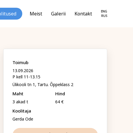
ENG
litused
Meist
Galerii
Kontakt
RUS
Toimub
ale ühe
13.09.2026
P kell 11-13.15
loogia ja
Tekstiil ja käsitöö
Ülikooli tn 1, Tartu. Õppeklass 2
seareng
Maht
Hind
3 akad t
64 €
Koolitaja
Gerda Ode