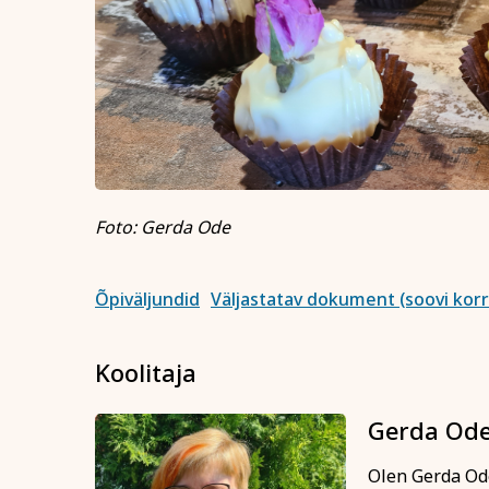
Märkused / kinkek
Kinnitan, et o
esitatud andme
Foto: Gerda Ode
Soovin saada r
Õpiväljundid
Väljastatav dokument (soovi korr
Koolitaja
Gerda Od
Olen Gerda Ode