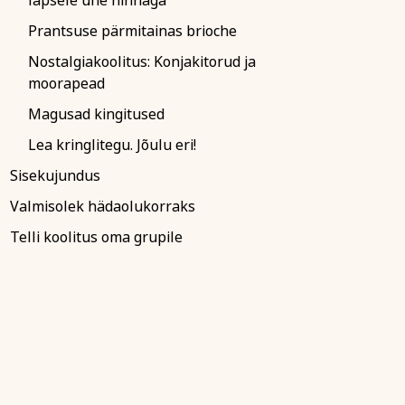
lapsele ühe hinnaga
Prantsuse pärmitainas brioche
Nostalgiakoolitus: Konjakitorud ja
moorapead
Magusad kingitused
Lea kringlitegu. Jõulu eri!
Sisekujundus
Valmisolek hädaolukorraks
Telli koolitus oma grupile