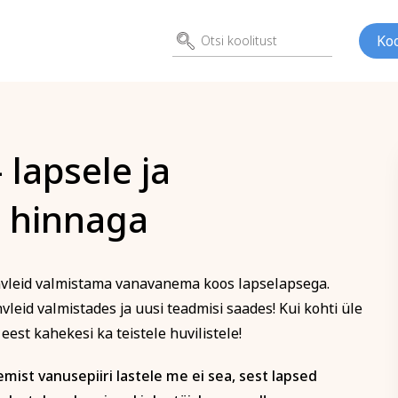
Koo
 lapsele ja
itusele
 hinnaga
trühvlid – lapsele ja vanavanem
ed
Kunst
Psühho
ene
vleid valmistama vanavanema koos lapselapsega.
eid valmistades ja uusi teadmisi saades! Kui kohti üle
Perenimi
est kahekesi ka teistele huvilistele!
mist vanusepiiri lastele me ei sea, sest lapsed