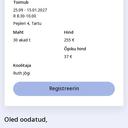
Perenimi
Toimub
Psühholoogia ja
Kunst
eneseareng
25.09 - 15.01.2027
R 8.30-10.00
ENG
RUS
Pepleri 4, Tartu
Telefon
Facebook
Instagram
Maht
Hind
30 akad t
255 €
Õpiku hind
E-posti aadress
37 €
Koolitaja
Tekstiil ja käsitöö
Tervis ja ilu
Ruth Jõgi
Isikukood
Registreerin
Sisesta osaleja isikukood, et vältida segadust
nimekaimudega.
Tasumine
Oled oodatud,