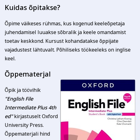
sellest viivitamatult. Õppetasu tagastatakse või soovi
Kuidas õpitakse?
korral kantakse üle mõnele teisele koolitusele.
Tutvu õppetöö korraldusega lähemalt siin
Õpime väikeses rühmas, kus kogenud keeleõpetaja
Tutvu privaatsuspoliitikaga siin
juhendamisel luuakse sõbralik ja keele omandamist
Märkused / kinkekaardi nr
toetav keskkond. Kursust kohandatakse õppijate
vajadustest lähtuvalt. Põhiliseks töökeeleks on inglise
keel.
Kinnitan, et olen tutvunud ja nõustun õppetöö
Õppematerjal
korraldusega, privaatsuspoliitikaga ja nõustun
esitatud andmete kasutamisega koolituse
läbiviimise eesmärgil.
Õpik ja töövihik
"English File
Soovin saada rahvaülikooli uudiskirja
Intermediate Plus 4th
Mul on õpik English File Intermediate Plus 4th
ed"
kirjastuselt Oxford
ed. juba olemas
University Press.
Õppematerjali hind
Registreerin