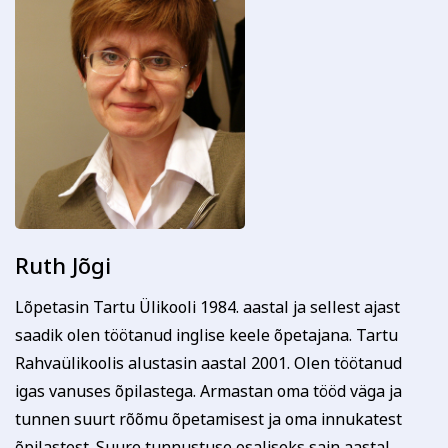
Ruth Jõgi
Lõpetasin Tartu Ülikooli 1984. aastal ja sellest ajast
saadik olen töötanud inglise keele õpetajana. Tartu
Rahvaülikoolis alustasin aastal 2001. Olen töötanud
igas vanuses õpilastega. Armastan oma tööd väga ja
tunnen suurt rõõmu õpetamisest ja oma innukatest
õpilastest. Suure tunnustuse osaliseks sain aastal