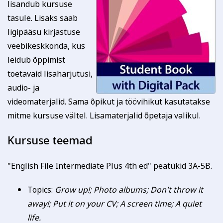
lisandub kursuse
tasule. Lisaks saab
ligipääsu kirjastuse
veebikeskkonda, kus
leidub õppimist
toetavaid lisaharjutusi,
audio- ja
videomaterjalid. Sama õpikut ja töövihikut kasutatakse
mitme kursuse vältel. Lisamaterjalid õpetaja valikul.
Kursuse teemad
"English File Intermediate Plus 4th ed" peatükid 3A-5B.
Topics:
Grow up!; Photo albums; Don't throw it
away!; Put it on your CV; A screen time; A quiet
life.