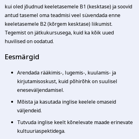
Kodu ja köök
Aiandus ja lilleseade
Tasun ise
kui oled jõudnud keeletasemele B1 (kesktase) ja soovid
Tasub teine isik
antud tasemel oma teadmisi veel süvendada enne
Tasub muu asutus
keeletasemele B2 (kõrgem kesktase) liikumist.
(Nt ettevõte, omavalitsus vm)
Tegemist on jätkukursusega, kuid ka kõik uued
huvilised on oodatud.
Tutvu õppetöö korraldusega!
Eesmärgid
Koolitusel osalemiseks tuleb õppetasu tasuda arvel
märgitud tähtajaks, mis saadetakse koos
Kultuur ja ühiskond
Veebi- ja videoõpe
registreerumise kinnitusega (reeglina on tähtaeg kaks
Arendada rääkimis-, lugemis-, kuulamis- ja
nädalat enne koolituse algust). Kokkuleppel
kirjutamisoskust, kuid põhirõhk on suulisel
koolitussekretäriga ja koolituslepingu sõlmimisega on
eneseväljendamisel.
võimalik tasuda osade kaupa.
Koolitusest loobumise korral palume sellest Tartu
Mõista ja kasutada inglise keelele omaseid
Rahvaülikooli töötajat viivitamatult teavitada.
väljendeid.
Loobumisest mitte teavitamisel või loobumisel vähem
kui kaks tööpäeva enne koolituse algust või kui koolitus
Tutvuda inglise keelt kõnelevate maade erinevate
on juba alanud, õppetasu ei tagastata ja väljastatud
arve kuulub tasumisele.
kultuuriaspektidega.
Koolituse ärajäämisel teavitatakse registreerunuid