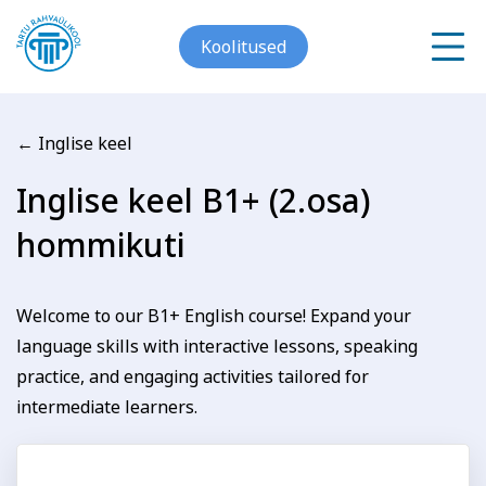
Koolitused
← Inglise keel
Meist
Inglise keel B1+ (2.osa)
Registreerin koolitusele
hommikuti
Galerii
Inglise keel B1+ (2.osa)
Arvuti ja töö
Keeled
Kontakt
hommikuti
Welcome to our B1+ English course! Expand your
language skills with interactive lessons, speaking
Blogi
practice, and engaging activities tailored for
Eesnimi
intermediate learners.
Projektid
Grupitellimused