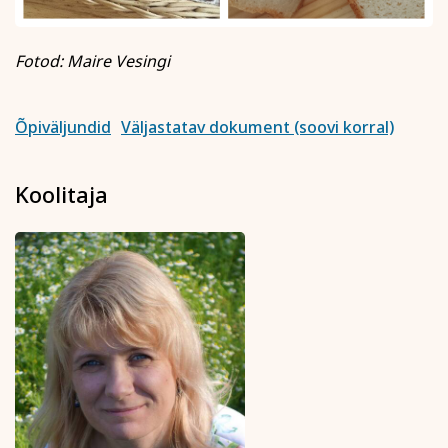
Fotod: Maire Vesingi
Õpiväljundid
Väljastatav dokument (soovi korral)
Koolitaja