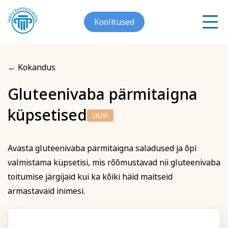
Koolitused
← Kokandus
Meist
Gluteenivaba pärmitaigna
Registreerin koolitusele
küpsetised
Galerii
UUS!
Gluteenivaba pärmitaigna
Arvuti ja töö
Keeled
Kontakt
küpsetised
Avasta gluteenivaba pärmitaigna saladused ja õpi
valmistama küpsetisi, mis rõõmustavad nii gluteenivaba
Blogi
toitumise järgijaid kui ka kõiki häid maitseid
Eesnimi
armastavaid inimesi.
Projektid
Grupitellimused