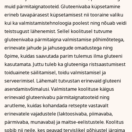
Kodu ja köök
Aiandus ja lilleseade
Tasun ise
muid pärmitaignatooteid. Gluteenivaba küpsetamine
Tasub teine isik
erineb tavapärasest küpsetamisest nii tooraine valiku
Tasub muu asutus
kui ka valmistamistehnoloogia poolest ning nõuab veidi
(Nt ettevõte, omavalitsus vm)
teistsugust lähenemist. Sellel koolitusel tutvume
gluteenivaba pärmitaigna valmistamise põhimõtetega,
Tutvu õppetöö korraldusega!
erinevate jahude ja jahusegude omadustega ning
Koolitusel osalemiseks tuleb õppetasu tasuda arvel
õpime, kuidas saavutada parim tulemus ilma gluteeni
märgitud tähtajaks, mis saadetakse koos
Kultuur ja ühiskond
Veebi- ja videoõpe
kasutamata. Juttu tuleb ka gluteeniga ristsaastumisest
registreerumise kinnitusega (reeglina on tähtaeg kaks
toiduainete säilitamisel, toidu valmistamisel ja
nädalat enne koolituse algust). Kokkuleppel
koolitussekretäriga ja koolituslepingu sõlmimisega on
serveerimisel. Lähemalt tutvustan erinevaid gluteeni
võimalik tasuda osade kaupa.
asendamisvõimalusi. Valmistame koolituse käigus
Koolitusest loobumise korral palume sellest Tartu
erinevaid gluteenivabu pärmitaignatooteid ning
Rahvaülikooli töötajat viivitamatult teavitada.
Loobumisest mitte teavitamisel või loobumisel vähem
arutleme, kuidas kohandada retsepte vastavalt
kui kaks tööpäeva enne koolituse algust või kui koolitus
erinevatele vajadustele (laktoosivaba, piimavaba,
on juba alanud, õppetasu ei tagastata ja väljastatud
pärmivaba, munavaba) ja maitse-eelistustele. Koolitus
arve kuulub tasumisele.
Koolituse ärajäämisel teavitatakse registreerunuid
sobib nii neile, kes peavad tervislikel põhjustel järgima