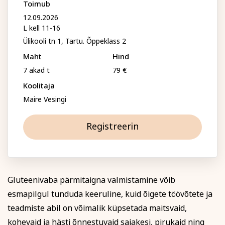
Perenimi
Toimub
Psühholoogia ja
Kunst
eneseareng
12.09.2026
L kell 11-16
ENG
RUS
Ülikooli tn 1, Tartu. Õppeklass 2
Telefon
Facebook
Instagram
Maht
Hind
7 akad t
79 €
Koolitaja
E-posti aadress
Maire Vesingi
Tekstiil ja käsitöö
Tervis ja ilu
Registreerin
Isikukood
Sisesta osaleja isikukood, et vältida segadust
Gluteenivaba pärmitaigna valmistamine võib
nimekaimudega.
esmapilgul tunduda keeruline, kuid õigete töövõtete ja
Tasumine
teadmiste abil on võimalik küpsetada maitsvaid,
kohevaid ja hästi õnnestuvaid saiakesi, pirukaid ning