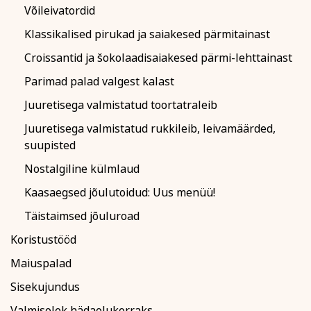
Võileivatordid
Klassikalised pirukad ja saiakesed pärmitainast
Croissantid ja šokolaadisaiakesed pärmi-lehttainast
Parimad palad valgest kalast
Juuretisega valmistatud toortatraleib
Juuretisega valmistatud rukkileib, leivamäärded,
suupisted
Nostalgiline külmlaud
Kaasaegsed jõulutoidud: Uus menüü!
Täistaimsed jõuluroad
Koristustööd
Maiuspalad
Sisekujundus
Valmisolek hädaolukorraks