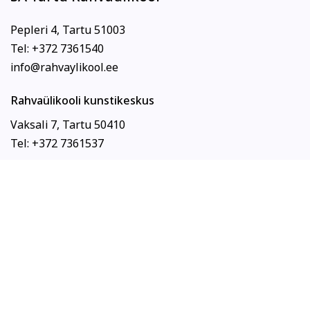
Pepleri 4, Tartu 51003
Tel: +372 7361540
info@rahvaylikool.ee
Rahvaülikooli kunstikeskus
Vaksali 7, Tartu 50410
Tel: +372 7361537
Pangakonto:
Sihtasutus Tartu Rahvaülikool
SWIFT: LHVBEE22
IBAN: EE567700771006331219
Menüü
Meist