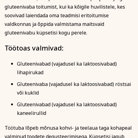
sellest viivitamatult. Õppetasu tagastatakse või soovi
gluteenivaba toitumist, kui ka kõigile huvilistele, kes
korral kantakse üle mõnele teisele koolitusele.
soovivad laiendada oma teadmisi eritoitumise
Tutvu õppetöö korraldusega lähemalt siin
valdkonnas ja õppida valmistama maitsvaid
Tutvu privaatsuspoliitikaga siin
gluteenivabu küpsetisi kogu perele.
Märkused / kinkekaardi nr
Töötoas valmivad:
Gluteenivabad (vajadusel ka laktoosivabad)
Kinnitan, et olen tutvunud ja nõustun õppetöö
lihapirukad
korraldusega, privaatsuspoliitikaga ja nõustun
esitatud andmete kasutamisega koolituse
Gluteenivaba (vajadusel ka laktoosivabad) röstsai
läbiviimise eesmärgil.
või kuklid
Soovin saada rahvaülikooli uudiskirja
Gluteenivabad (vajadusel ka laktoosivabad)
kaneelirullid
Registreerin
Töötuba lõpeb mõnusa kohvi- ja teelaua taga kohapeal
valminud toodete degusteerimisega. Küpsetisi jagub