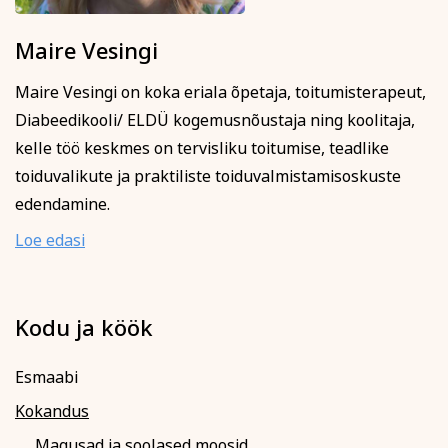
Maire Vesingi
Maire Vesingi on koka eriala õpetaja, toitumisterapeut,
Diabeedikooli/ ELDÜ kogemusnõustaja ning koolitaja,
kelle töö keskmes on tervisliku toitumise, teadlike
toiduvalikute ja praktiliste toiduvalmistamisoskuste
edendamine.
Loe edasi
Kodu ja köök
Esmaabi
Kokandus
Magusad ja soolased moosid