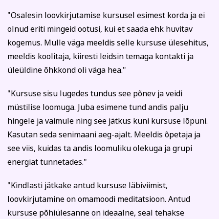
"Osalesin loovkirjutamise kursusel esimest korda ja ei
olnud eriti mingeid ootusi, kui et saada ehk huvitav
kogemus. Mulle väga meeldis selle kursuse ülesehitus,
meeldis koolitaja, kiiresti leidsin temaga kontakti ja
üleüldine õhkkond oli väga hea."
"Kursuse sisu lugedes tundus see põnev ja veidi
müstilise loomuga. Juba esimene tund andis palju
hingele ja vaimule ning see jätkus kuni kursuse lõpuni.
Kasutan seda senimaani aeg-ajalt. Meeldis õpetaja ja
see viis, kuidas ta andis loomuliku olekuga ja grupi
energiat tunnetades."
"Kindlasti jätkake antud kursuse läbiviimist,
loovkirjutamine on omamoodi meditatsioon. Antud
kursuse põhiülesanne on ideaalne, seal tehakse