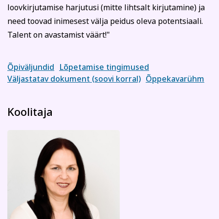
loovkirjutamise harjutusi (mitte lihtsalt kirjutamine) ja
need toovad inimesest välja peidus oleva potentsiaali.
Talent on avastamist väärt!"
Õpiväljundid
Lõpetamise tingimused
Väljastatav dokument (soovi korral)
Õppekavarühm
Koolitaja