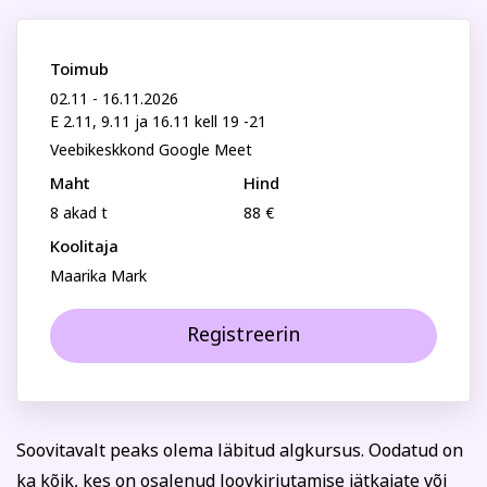
Perenimi
Psühholoogia ja
Kunst
eneseareng
ENG
RUS
Toimub
02.11 - 16.11.2026
Telefon
Facebook
Instagram
E 2.11, 9.11 ja 16.11 kell 19 -21
Veebikeskkond Google Meet
Maht
Hind
E-posti aadress
8 akad t
88 €
Koolitaja
Tekstiil ja käsitöö
Tervis ja ilu
Maarika Mark
Isikukood
Registreerin
Sisesta osaleja isikukood, et vältida segadust
nimekaimudega.
Tasumine
Soovitavalt peaks olema läbitud algkursus. Oodatud on
ka kõik, kes on osalenud loovkirjutamise jätkajate või