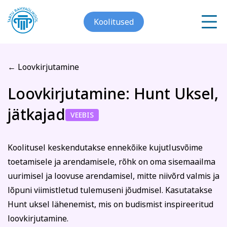
Koolitused
← Loovkirjutamine
Meist
Loovkirjutamine: Hunt Uksel,
Registreerin koolitusele
jätkajad
Galerii
VEEBIS
Loovkirjutamine: Hunt
Arvuti ja töö
Keeled
Kontakt
Uksel, jätkajad
Koolitusel keskendutakse ennekõike kujutlusvõime
toetamisele ja arendamisele, rõhk on oma sisemaailma
Blogi
uurimisel ja loovuse arendamisel, mitte niivõrd valmis ja
Eesnimi
lõpuni viimistletud tulemuseni jõudmisel. Kasutatakse
Projektid
Hunt uksel lähenemist, mis on budismist inspireeritud
loovkirjutamine.
Grupitellimused