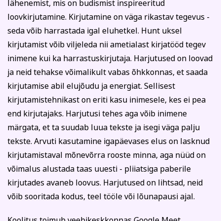
lähenemist, mis on budismist inspireeritud
sellest viivitamatult. Õppetasu tagastatakse või soovi
loovkirjutamine. Kirjutamine on väga rikastav tegevus -
korral kantakse üle mõnele teisele koolitusele.
seda võib harrastada igal eluhetkel. Hunt uksel
Tutvu õppetöö korraldusega lähemalt siin
kirjutamist võib viljeleda nii ametialast kirjatööd tegev
Tutvu privaatsuspoliitikaga siin
Märkused / kinkekaardi nr
inimene kui ka harrastuskirjutaja. Harjutused on loovad
ja neid tehakse võimalikult vabas õhkkonnas, et saada
kirjutamise abil elujõudu ja energiat. Sellisest
kirjutamistehnikast on eriti kasu inimesele, kes ei pea
Kinnitan, et olen tutvunud ja nõustun õppetöö
end kirjutajaks. Harjutusi tehes aga võib inimene
korraldusega, privaatsuspoliitikaga ja nõustun
märgata, et ta suudab luua tekste ja isegi väga palju
esitatud andmete kasutamisega koolituse
läbiviimise eesmärgil.
tekste. Arvuti kasutamine igapäevases elus on lasknud
kirjutamistaval mõnevõrra rooste minna, aga nüüd on
Soovin saada rahvaülikooli uudiskirja
võimalus alustada taas uuesti - pliiatsiga paberile
kirjutades avaneb loovus. Harjutused on lihtsad, neid
Registreerin
võib sooritada kodus, teel tööle või lõunapausi ajal.
Koolitus toimub veebikeskkonnas Google Meet.