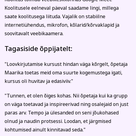
Koolitusele eelneval päeval saadame lingi, millega
saate koolitusega liituda. Vajalik on stabiilne
internetiühendus, mikrofon, kõlarid/kõrvaklapid ja
soovitavalt veebikaamera.
Tagasiside õppijatelt:
"Loovkirjutamise kursust hindan väga kõrgelt, õpetaja
Maarika toetas meid oma suurte kogemustega igati,
kursus oli huvitav ja edasiviiv."
"Tunnen, et olen õiges kohas. Nii õpetaja kui ka grupp
on väga toetavad ja inspireerivad ning osalejaid on just
paras arv. Tempo ja ülesanded on seni jõukohased
olnud ja naudin protsessi. Loodan, et järgmised
kohtumised ainult kinnitavad seda."