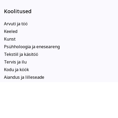
Koolitused
Arvuti ja töö
Keeled
Kunst
Psühholoogia ja eneseareng
Tekstiil ja käsitöö
Tervis ja ilu
Kodu ja köök
Aiandus ja lilleseade
Kultuur ja ühiskond
Veebi- ja videoõpe