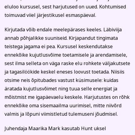
Kodu ja köök
Aiandus ja lilleseade
Tasun ise
eluloo kursusel, sest harjutused on uued. Kohtumised
Tasub teine isik
toimuvad viiel järjestikusel esmaspäeval.
Tasub muu asutus
Kirjutada võib endale meelepärases keeles. Läbiviija
(Nt ettevõte, omavalitsus vm)
annab põhjalikke suuniseid. Kirjapandut tingimata
Tutvu õppetöö korraldusega!
teistega jagama ei pea. Kursusel keskendutakse
ennekõike kujutlusvõime toetamisele ja arendamisele,
Koolitusel osalemiseks tuleb õppetasu tasuda arvel
märgitud tähtajaks, mis saadetakse koos
sest ilma selleta on väga raske elu rohkete väljakutsete
Kultuur ja ühiskond
Veebi- ja videoõpe
registreerumise kinnitusega (reeglina on tähtaeg kaks
ja tagasilöökide keskel eneses loovust toetada. Niisiis
nädalat enne koolituse algust). Kokkuleppel
otsime neis õpitubades vastust küsimusele: kuidas
koolitussekretäriga ja koolituslepingu sõlmimisega on
võimalik tasuda osade kaupa.
äratada kujutlusvõimet ning tuua selle energiat ja
Koolitusest loobumise korral palume sellest Tartu
mõistmist me igapäevaelu keskele. Harjutustes on rõhk
Rahvaülikooli töötajat viivitamatult teavitada.
ennekõike oma sisemaailma uurimisel, mitte niivõrd
Loobumisest mitte teavitamisel või loobumisel vähem
kui kaks tööpäeva enne koolituse algust või kui koolitus
valmis ja lõpuni viimistletud tulemuseni jõudmisel.
on juba alanud, õppetasu ei tagastata ja väljastatud
arve kuulub tasumisele.
Juhendaja Maarika Mark kasutab Hunt uksel
Koolituse ärajäämisel teavitatakse registreerunuid