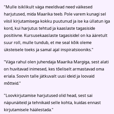
"Mulle isiklikult väga meeldivad need väikesed
harjutused, mida Maarika teeb. Pole varem kunagi sel
viisil kirjutamisega kokku puutunud ja ise ka üllatun iga
kord, kui harjutus tehtud ja kaaslaste tagasiside
positiivne. Kursusekaaslaste tagasisidel on ka ääretult
suur roll, mulle tundub, et me seal kõik oleme
üksteisele toeks ja samal ajal inspiratsiooniks."
"Väga rahul olen juhendaja Maarika Margiga, sest alati
on huvitavad inimesed, kes tõeliselt armastavad oma
eriala. Soovin talle jätkuvalt uusi ideid ja loovaid
mõtteid."
"Loovkirjutamise harjutused olid head, sest sai
näpunäiteid ja tehnikaid selle kohta, kuidas ennast
kirjutamisele häälestada."