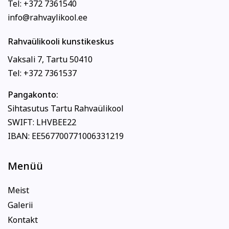
Tel: +372 7361540
info@rahvaylikool.ee
Rahvaülikooli kunstikeskus
Vaksali 7, Tartu 50410
Tel: +372 7361537
Pangakonto:
Sihtasutus Tartu Rahvaülikool
SWIFT: LHVBEE22
IBAN: EE567700771006331219
Menüü
Meist
Galerii
Kontakt