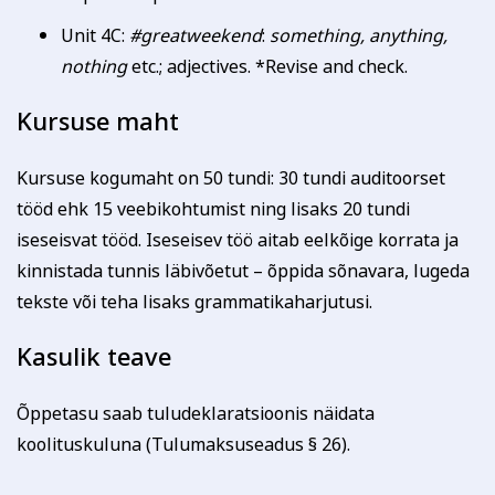
Unit 4C:
#greatweekend
:
something, anything,
nothing
etc.; adjectives. *Revise and check.
Kursuse maht
Kursuse kogumaht on 50 tundi: 30 tundi auditoorset
tööd ehk 15 veebikohtumist ning lisaks 20 tundi
iseseisvat tööd. Iseseisev töö aitab eelkõige korrata ja
kinnistada tunnis läbivõetut – õppida sõnavara, lugeda
tekste või teha lisaks grammatikaharjutusi.
Kasulik teave
Õppetasu saab tuludeklaratsioonis näidata
koolituskuluna (Tulumaksuseadus § 26).