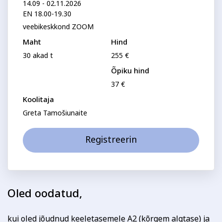
Perenimi
14.09 - 02.11.2026
Psühholoogia ja
Kunst
EN 18.00-19.30
eneseareng
veebikeskkond ZOOM
ENG
RUS
Maht
Hind
Telefon
Facebook
Instagram
30 akad t
255 €
Õpiku hind
37 €
E-posti aadress
Koolitaja
Greta Tamošiunaite
Tekstiil ja käsitöö
Tervis ja ilu
Isikukood
Registreerin
Sisesta osaleja isikukood, et vältida segadust
nimekaimudega.
Oled oodatud,
Tasumine
kui oled jõudnud keeletasemele A2 (kõrgem algtase) ja