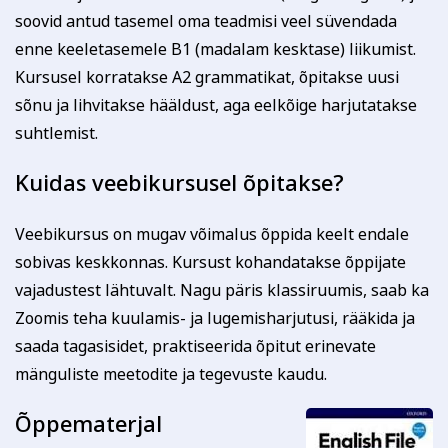
Kodu ja köök
Aiandus ja lilleseade
Tasun ise
soovid antud tasemel oma teadmisi veel süvendada
Tasub teine isik
enne keeletasemele B1 (madalam kesktase) liikumist.
Tasub muu asutus
Kursusel korratakse A2 grammatikat, õpitakse uusi
(Nt ettevõte, omavalitsus vm)
sõnu ja lihvitakse hääldust, aga eelkõige harjutatakse
suhtlemist.
Tutvu õppetöö korraldusega!
Kuidas veebikursusel õpitakse?
Koolitusel osalemiseks tuleb õppetasu tasuda arvel
märgitud tähtajaks, mis saadetakse koos
Kultuur ja ühiskond
Veebi- ja videoõpe
registreerumise kinnitusega (reeglina on tähtaeg kaks
Veebikursus on mugav võimalus õppida keelt endale
nädalat enne koolituse algust). Kokkuleppel
sobivas keskkonnas. Kursust kohandatakse õppijate
koolitussekretäriga ja koolituslepingu sõlmimisega on
vajadustest lähtuvalt. Nagu päris klassiruumis, saab ka
võimalik tasuda osade kaupa.
Koolitusest loobumise korral palume sellest Tartu
Zoomis teha kuulamis- ja lugemisharjutusi, rääkida ja
Rahvaülikooli töötajat viivitamatult teavitada.
saada tagasisidet, praktiseerida õpitut erinevate
Loobumisest mitte teavitamisel või loobumisel vähem
mänguliste meetodite ja tegevuste kaudu.
kui kaks tööpäeva enne koolituse algust või kui koolitus
on juba alanud, õppetasu ei tagastata ja väljastatud
Õppematerjal
arve kuulub tasumisele.
Koolituse ärajäämisel teavitatakse registreerunuid