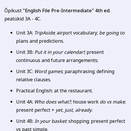
Õpikust
"English File Pre-Intermediate" 4th ed.
peatükid 3A - 4C.
Unit 3A:
TripAside
; airport vocabulary;
be going to
plans and predictions.
Unit 3B:
Put it in your calendar!
; present
continuous and future arrangements;
Unit 3C:
Word games
; paraphrasing; defining
relative clauses.
Practical English: at the restaurant.
Unit 4A:
Who does what?
; house work
do vs make
;
present perfect +
yet, just, already
.
Unit 4B:
In your basket
: shopping; present perfect
vs past simple.