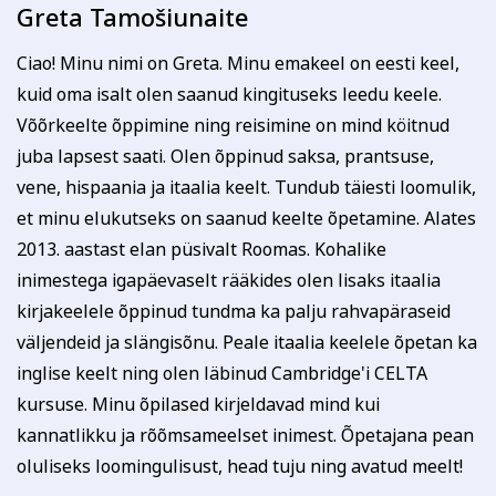
Greta Tamošiunaite
Ciao! Minu nimi on Greta. Minu emakeel on eesti keel,
kuid oma isalt olen saanud kingituseks leedu keele.
Võõrkeelte õppimine ning reisimine on mind köitnud
juba lapsest saati. Olen õppinud saksa, prantsuse,
vene, hispaania ja itaalia keelt. Tundub täiesti loomulik,
et minu elukutseks on saanud keelte õpetamine. Alates
2013. aastast elan püsivalt Roomas. Kohalike
inimestega igapäevaselt rääkides olen lisaks itaalia
kirjakeelele õppinud tundma ka palju rahvapäraseid
väljendeid ja slängisõnu. Peale itaalia keelele õpetan ka
inglise keelt ning olen läbinud Cambridge'i CELTA
kursuse. Minu õpilased kirjeldavad mind kui
kannatlikku ja rõõmsameelset inimest. Õpetajana pean
oluliseks loomingulisust, head tuju ning avatud meelt!