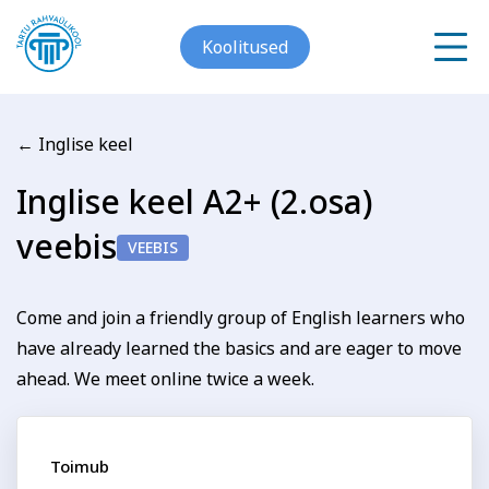
Koolitused
← Inglise keel
Meist
Inglise keel A2+ (2.osa)
Registreerin koolitusele
veebis
Galerii
VEEBIS
Inglise keel A2+ (2.osa)
Arvuti ja töö
Keeled
Kontakt
veebis
Come and join a friendly group of English learners who
have already learned the basics and are eager to move
Blogi
ahead. We meet online twice a week.
Eesnimi
Projektid
Toimub
Grupitellimused