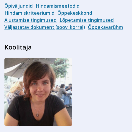
Õpiväljundid
Hindamismeetodid
Hindamiskriteeriumid
Õppekeskkond
Alustamise tingimused
Lõpetamise tingimused
Väljastatav dokument (soovi korral)
Õppekavarühm
Koolitaja