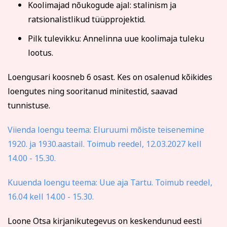
Koolimajad nõukogude ajal: stalinism ja
arve kuulub tasumisele.
Koolituse ärajäämisel teavitatakse registreerunuid
ratsionalistlikud tüüpprojektid.
sellest viivitamatult. Õppetasu tagastatakse või soovi
Pilk tulevikku: Annelinna uue koolimaja tuleku
korral kantakse üle mõnele teisele koolitusele.
lootus.
Tutvu õppetöö korraldusega lähemalt siin
Tutvu privaatsuspoliitikaga siin
Loengusari koosneb 6 osast. Kes on osalenud kõikides
Märkused / kinkekaardi nr
loengutes ning sooritanud minitestid, saavad
tunnistuse.
Kinnitan, et olen tutvunud ja nõustun õppetöö
Viienda loengu teema: Eluruumi mõiste teisenemine
korraldusega, privaatsuspoliitikaga ja nõustun
1920. ja 1930.aastail. Toimub reedel, 12.03.2027 kell
esitatud andmete kasutamisega koolituse
14.00 - 15.30.
läbiviimise eesmärgil.
Kuuenda loengu teema: Uue aja Tartu. Toimub reedel,
Soovin saada rahvaülikooli uudiskirja
16.04 kell 14.00 - 15.30.
Registreerin
Loone Otsa kirjanikutegevus on keskendunud eesti