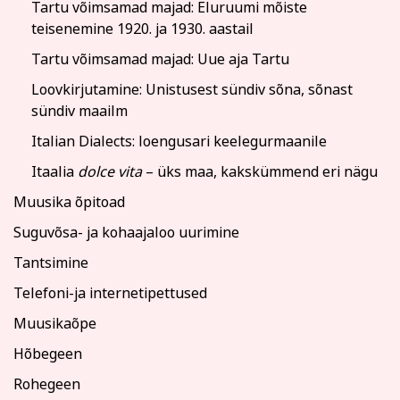
Tartu võimsamad majad: Eluruumi mõiste
teisenemine 1920. ja 1930. aastail
Tartu võimsamad majad: Uue aja Tartu
Loovkirjutamine: Unistusest sündiv sõna, sõnast
sündiv maailm
Italian Dialects: loengusari keelegurmaanile
Itaalia
dolce vita
– üks maa, kakskümmend eri nägu
Muusika õpitoad
Suguvõsa- ja kohaajaloo uurimine
Tantsimine
Telefoni-ja internetipettused
Muusikaõpe
Hõbegeen
Rohegeen