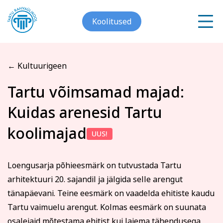
Koolitused
← Kultuurigeen
Meist
Tartu võimsamad majad:
Registreerin koolitusele
Kuidas arenesid Tartu
Galerii
Tartu võimsamad majad:
Arvuti ja töö
Keeled
koolimajad
UUS!
Kontakt
Kuidas arenesid Tartu
koolimajad
Blogi
Loengusarja põhieesmärk on tutvustada Tartu
arhitektuuri 20. sajandil ja jälgida selle arengut
Projektid
tänapäevani. Teine eesmärk on vaadelda ehitiste kaudu
Eesnimi
Tartu vaimuelu arengut. Kolmas eesmärk on suunata
Grupitellimused
osalejaid mõtestama ehitist kui laiema tähendusega