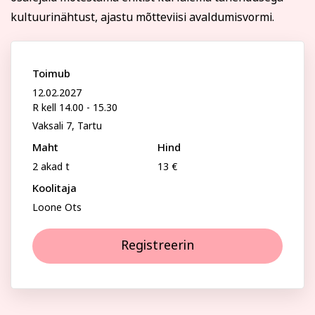
Psühholoogia ja
Kunst
kultuurinähtust, ajastu mõtteviisi avaldumisvormi.
eneseareng
Perenimi
ENG
RUS
Toimub
Facebook
Instagram
12.02.2027
Telefon
R kell 14.00 - 15.30
Vaksali 7, Tartu
Maht
Hind
E-posti aadress
Tekstiil ja käsitöö
Tervis ja ilu
2 akad t
13 €
Koolitaja
Loone Ots
Isikukood
Registreerin
Sisesta osaleja isikukood, et vältida segadust
nimekaimudega.