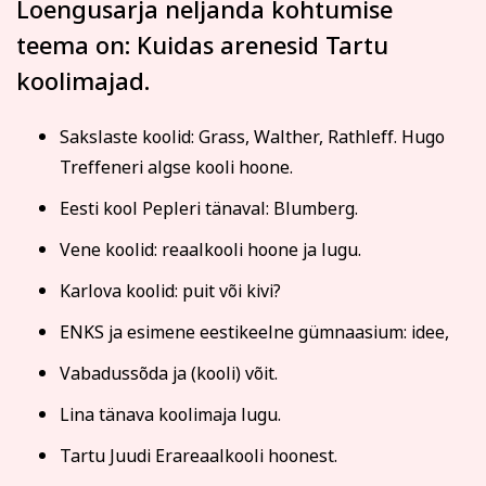
Kodu ja köök
Aiandus ja lilleseade
Loengusarja neljanda kohtumise
Tasumine
teema on: Kuidas arenesid Tartu
Tasun ise
koolimajad.
Tasub teine isik
Tasub muu asutus
Sakslaste koolid: Grass, Walther, Rathleff. Hugo
(Nt ettevõte, omavalitsus vm)
Treffeneri algse kooli hoone.
Eesti kool Pepleri tänaval: Blumberg.
Tutvu õppetöö korraldusega!
Kultuur ja ühiskond
Veebi- ja videoõpe
Vene koolid: reaalkooli hoone ja lugu.
Koolitusel osalemiseks tuleb õppetasu tasuda arvel
märgitud tähtajaks, mis saadetakse koos
Karlova koolid: puit või kivi?
registreerumise kinnitusega (reeglina on tähtaeg kaks
nädalat enne koolituse algust). Kokkuleppel
ENKS ja esimene eestikeelne gümnaasium: idee,
koolitussekretäriga ja koolituslepingu sõlmimisega on
võimalik tasuda osade kaupa.
Vabadussõda ja (kooli) võit.
Koolitusest loobumise korral palume sellest Tartu
Rahvaülikooli töötajat viivitamatult teavitada.
Lina tänava koolimaja lugu.
Loobumisest mitte teavitamisel või loobumisel vähem
Tartu Juudi Erareaalkooli hoonest.
kui kaks tööpäeva enne koolituse algust või kui koolitus
on juba alanud, õppetasu ei tagastata ja väljastatud