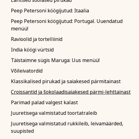
Lahtised soolased pirukad
Peep Petersoni köögijutud: Itaalia
Peep Petersoni köögijutud: Portugal. Uuendatud
menüü!
Ravioolid ja tortelliinid
India köögi vürtsid
Täistaimne sügis Maruga: Uus menüü!
Võileivatordid
Klassikalised pirukad ja saiakesed pärmitainast
Croissantid ja šokolaadisaiakesed pärmi-lehttainast
Parimad palad valgest kalast
Juuretisega valmistatud toortatraleib
Juuretisega valmistatud rukkileib, leivamäärded,
suupisted