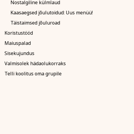
Nostalgiline külmlaud
Kaasaegsed jõulutoidud: Uus menüü!
Täistaimsed jõuluroad
Koristustööd
Maiuspalad
Sisekujundus
Valmisolek hädaolukorraks
Telli koolitus oma grupile