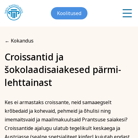
Koolitused
← Kokandus
Meist
Croissantid ja
Registreerin koolitusele
šokolaadisaiakesed pärmi-
Galerii
Croissantid ja
Arvuti ja töö
Keeled
lehttainast
Kontakt
šokolaadisaiakesed pärmi-
lehttainast
Blogi
Kes ei armastaks croissante, neid samaaegselt
krõbedaid ja kohevaid, pehmeid ja õhulisi ning
Projektid
imemaitsvaid ja maailmakuulsaid Prantsuse saiakesi?
Eesnimi
Croissantide ajalugu ulatub tegelikult keskaega ja
Grupitellimused
Austriasse (sealne spetsialiteet kipferl kujutab endast