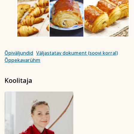
arve kuulub tasumisele.
Koolituse ärajäämisel teavitatakse registreerunuid
sellest viivitamatult. Õppetasu tagastatakse või soovi
korral kantakse üle mõnele teisele koolitusele.
Tutvu õppetöö korraldusega lähemalt siin
Tutvu privaatsuspoliitikaga siin
Märkused / kinkekaardi nr
Õpiväljundid
Väljastatav dokument (soovi korral)
Õppekavarühm
Kinnitan, et olen tutvunud ja nõustun õppetöö
Koolitaja
korraldusega, privaatsuspoliitikaga ja nõustun
esitatud andmete kasutamisega koolituse
läbiviimise eesmärgil.
Soovin saada rahvaülikooli uudiskirja
Registreerin