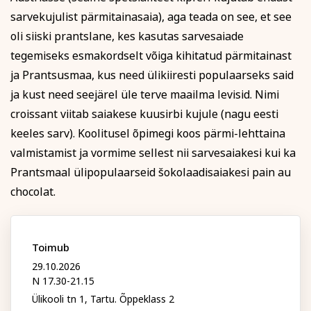
Psühholoogia ja
Kunst
sarvekujulist pärmitainasaia), aga teada on see, et see
eneseareng
Perenimi
oli siiski prantslane, kes kasutas sarvesaiade
ENG
RUS
tegemiseks esmakordselt võiga kihitatud pärmitainast
ja Prantsusmaa, kus need ülikiiresti populaarseks said
Facebook
Instagram
ja kust need seejärel üle terve maailma levisid. Nimi
Telefon
croissant viitab saiakese kuusirbi kujule (nagu eesti
keeles sarv). Koolitusel õpimegi koos pärmi-lehttaina
valmistamist ja vormime sellest nii sarvesaiakesi kui ka
E-posti aadress
Tekstiil ja käsitöö
Tervis ja ilu
Prantsmaal ülipopulaarseid šokolaadisaiakesi pain au
chocolat.
Isikukood
Toimub
29.10.2026
Sisesta osaleja isikukood, et vältida segadust
N 17.30-21.15
nimekaimudega.
Ülikooli tn 1, Tartu. Õppeklass 2