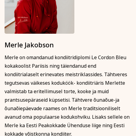
Merle Jakobson
Merle on omandanud kondiitridiplomi Le Cordon Bleu
kokakoolist Pariisis ning täiendanud end
kondiitrialaselt erinevates meistriklassides. Tähtveres
tegutsevas väikeses koduköök- kondiitriäris Merlette
valmistab ta eritellimusel torte, kooke ja muid
prantsusepäraseid küpsetisi. Tähtvere õunaõue-ja
õunaõiepäevade raames on Merle traditsiooniliselt
avanud oma populaarse kodukohviku. Lisaks sellele on
Merle ka Eesti Peakokkade Ühenduse liige ning Eesti
kokkade võistkonna kondiiter.