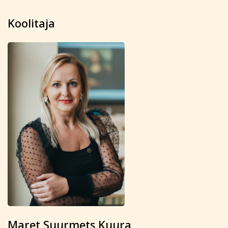
kui kaks tööpäeva enne koolituse algust või kui koolitus
on juba alanud, õppetasu ei tagastata ja väljastatud
Koolitaja
arve kuulub tasumisele.
Koolituse ärajäämisel teavitatakse registreerunuid
sellest viivitamatult. Õppetasu tagastatakse või soovi
korral kantakse üle mõnele teisele koolitusele.
Tutvu õppetöö korraldusega lähemalt siin
Tutvu privaatsuspoliitikaga siin
Märkused / kinkekaardi nr
Kinnitan, et olen tutvunud ja nõustun õppetöö
korraldusega, privaatsuspoliitikaga ja nõustun
esitatud andmete kasutamisega koolituse
läbiviimise eesmärgil.
Soovin saada rahvaülikooli uudiskirja
Maret Suurmets Kuura