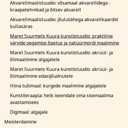
Akvarellmaalistuudio: võsamaal akvarellidega -
kraapetehnikad ja õitsev akvarell
Akvarellmaalistuudio: jõulutähega akvarellkaardid
kullasäras
Maret Suurmets Kuura kunstistuudio: praktiline
värvide segamise õpetus ja natüürmordi maalimine
Maret Suurmets Kuura kunstistuudio: akrüül- ja
õlimaalimine algajatele
Maret Suurmets Kuura kunstistuudio: akrüül- ja
õlimaalimine edasijõudnutele
Hiina tušimaal: kurgede maalimine algajatele
Kunstiteraapia: hetk iseendale oma sisemaailma
avastamiseks
Digimaal: algajale
Meisterdamine