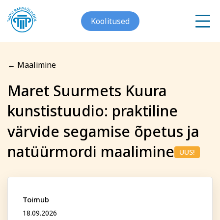
Koolitused
← Maalimine
Meist
Maret Suurmets Kuura
Registreerin koolitusele
kunstistuudio: praktiline
Galerii
Maret Suurmets Kuura
Arvuti ja töö
Keeled
värvide segamise õpetus ja
Kontakt
kunstistuudio: praktiline
natüürmordi maalimine
UUS!
värvide segamise õpetus
Blogi
ja natüürmordi maalimine
Projektid
Toimub
18.09.2026
Grupitellimused
Eesnimi