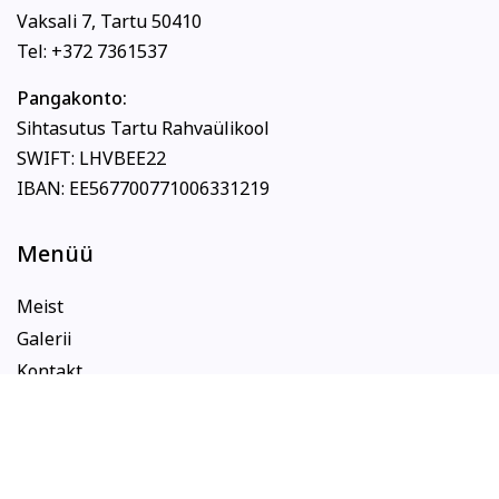
Vaksali 7, Tartu 50410
Tel: +372 7361537
Pangakonto:
Sihtasutus Tartu Rahvaülikool
SWIFT: LHVBEE22
IBAN: EE567700771006331219
Menüü
Meist
Galerii
Kontakt
Blogi
Uudised
Projektid