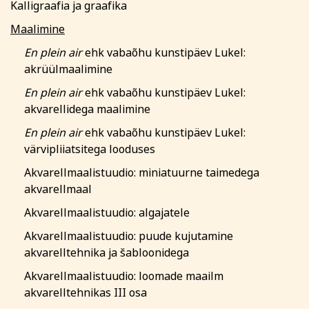
Kalligraafia ja graafika
Maalimine
En plein air
ehk vabaõhu kunstipäev Lukel:
akrüülmaalimine
En plein air
ehk vabaõhu kunstipäev Lukel:
akvarellidega maalimine
En plein air
ehk vabaõhu kunstipäev Lukel:
värvipliiatsitega looduses
Akvarellmaalistuudio: miniatuurne taimedega
akvarellmaal
Akvarellmaalistuudio: algajatele
Akvarellmaalistuudio: puude kujutamine
akvarelltehnika ja šabloonidega
Akvarellmaalistuudio: loomade maailm
akvarelltehnikas III osa