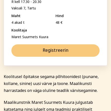
R kell 17.30 - 20.30
Psühholoogia ja
Kunst
Vaksali 7, Tartu
eneseareng
ENG
RUS
Maht
Hind
Perenimi
4 akad t
48 €
Facebook
Instagram
Koolitaja
Maret Suurmets Kuura
Telefon
Registreerin
Tekstiil ja käsitöö
Tervis ja ilu
E-posti aadress
Koolitusel õpitakse segama põhitoonidest (punane,
kollane, sinine) uusi värve ja toone. Maalikunsti
harrastades on väga oluline teadlik värvisegamine.
Isikukood
Maalikunstnik Maret Suurmets Kuura julgustab
Sisesta osaleja isikukood, et vältida segadust
katsetama ning julgelt oma teadmisi praktiliselt