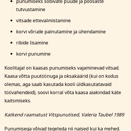
Kodu ja köök
Aiandus ja lilleseade
punumiseks sobivate puude ja põõsaste
Tasumine
tutvustamine
Tasun ise
vitsade ettevalmistamine
Tasub teine isik
korvi võrude painutamine ja ühendamine
Tasub muu asutus
(Nt ettevõte, omavalitsus vm)
ribide lisamine
korvi punumine
Tutvu õppetöö korraldusega!
Kultuur ja ühiskond
Veebi- ja videoõpe
Koolitajal on kaasas punumiseks vajaminevad vitsad.
Koolitusel osalemiseks tuleb õppetasu tasuda arvel
märgitud tähtajaks, mis saadetakse koos
Kaasa võtta puutöönuga ja oksakäärid (kui on kodus
registreerumise kinnitusega (reeglina on tähtaeg kaks
olemas, aga saab kasutada kooli üldkasutatavaid
nädalat enne koolituse algust). Kokkuleppel
töövahendeid), soovi korral võta kaasa aiakindad käte
koolitussekretäriga ja koolituslepingu sõlmimisega on
võimalik tasuda osade kaupa.
kaitsmiseks.
Koolitusest loobumise korral palume sellest Tartu
Rahvaülikooli töötajat viivitamatult teavitada.
Katkend raamatust Vitspunutised, Valeria Taubel 1989
Loobumisest mitte teavitamisel või loobumisel vähem
kui kaks tööpäeva enne koolituse algust või kui koolitus
Punumisega võivad tegeleda nii naised kui ka mehed.
on juba alanud, õppetasu ei tagastata ja väljastatud