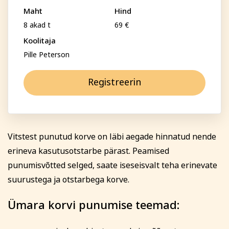
Psühholoogia ja
Maht
Hind
Kunst
eneseareng
Perenimi
8 akad t
69 €
ENG
RUS
Koolitaja
Pille Peterson
Facebook
Instagram
Telefon
Registreerin
E-posti aadress
Tekstiil ja käsitöö
Tervis ja ilu
Vitstest punutud korve on läbi aegade hinnatud nende
erineva kasutusotstarbe pärast. Peamised
Isikukood
punumisvõtted selged, saate iseseisvalt teha erinevate
suurustega ja otstarbega korve.
Sisesta osaleja isikukood, et vältida segadust
Ümara korvi punumise teemad:
nimekaimudega.