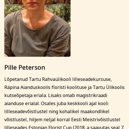
Pille Peterson
Lõpetanud Tartu Rahvaülikooli lilleseadekursuse,
Räpina Aianduskoolis floristi koolituse ja Tartu Ülikoolis
kutseõpetaja eriala. Lisaks omab magistrikraadi
aianduse erialal. Osales juba keskkooli ajal kooli
lilleseadevõistlustel ning kohalikel maakondlikel
võistlustel, hiljem neljal korral Eesti Meistrivõistlustel
lilleseades Estonian Florist Cup (2018. a saavutas seal 7.