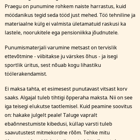
arve kuulub tasumisele.
Praegu on punumine rohkem naiste harrastus, kuid
Koolituse ärajäämisel teavitatakse registreerunuid
möödanikus tegid seda tööd just mehed. Töö tehniline ja
sellest viivitamatult. Õppetasu tagastatakse või soovi
materiaalne külg ei valmista ületamatuid raskusi ka
korral kantakse üle mõnele teisele koolitusele.
lastele, noorukitele ega pensioniikka jõudnutele.
Tutvu õppetöö korraldusega lähemalt siin
Tutvu privaatsuspoliitikaga siin
Punumismaterjali varumine metsast on tervislik
Märkused / kinkekaardi nr
ettevõtmine - viibitakse ju värskes õhus - ja isegi
sportlik üritus, sest nõuab kogu lihastiku
töölerakendamist.
Kinnitan, et olen tutvunud ja nõustun õppetöö
korraldusega, privaatsuspoliitikaga ja nõustun
Ei maksa tahta, et esimesest punutavast vitsast korv
esitatud andmete kasutamisega koolituse
saaks. Algajal tuleb tihtigi õpperaha maksta. Nii on see
läbiviimise eesmärgil.
iga teisegi elukutse taotlemisel. Kuid peamine soovitus
Soovin saada rahvaülikooli uudiskirja
on: hakake julgelt peale! Taluge vapralt
ebaõnnestumiste kibedusi, küllap varsti tuleb
saavutustest mitmekordne rõõm. Tehke mitu
Registreerin