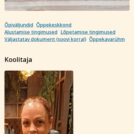
Õpiväljundid
Õppekeskkond
Alustamise tingimused
Lõpetamise tingimused
Väljastatav dokument (soovi korral)
Õppekavarühm
Koolitaja