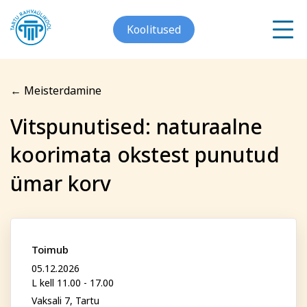
Koolitused
← Meisterdamine
Meist
Vitspunutised: naturaalne
Registreerin koolitusele
koorimata okstest punutud
Galerii
Vitspunutised: naturaalne
Arvuti ja töö
Keeled
ümar korv
Kontakt
koorimata okstest
punutud ümar korv
Blogi
Toimub
Projektid
05.12.2026
Eesnimi
L kell 11.00 - 17.00
Vaksali 7, Tartu
Grupitellimused