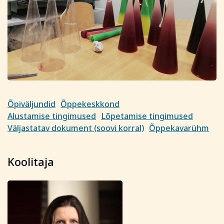
sellest viivitamatult. Õppetasu tagastatakse või soovi
korral kantakse üle mõnele teisele koolitusele.
Tutvu õppetöö korraldusega lähemalt siin
Tutvu privaatsuspoliitikaga siin
Märkused / kinkekaardi nr
Õpiväljundid
Õppekeskkond
Kinnitan, et olen tutvunud ja nõustun õppetöö
Alustamise tingimused
Lõpetamise tingimused
korraldusega, privaatsuspoliitikaga ja nõustun
Väljastatav dokument (soovi korral)
Õppekavarühm
esitatud andmete kasutamisega koolituse
läbiviimise eesmärgil.
Soovin saada rahvaülikooli uudiskirja
Koolitaja
Registreerin