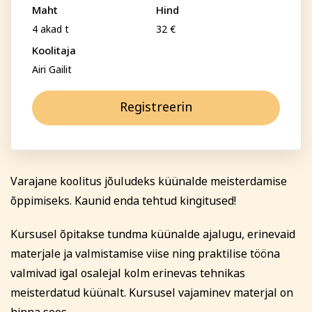
Perenimi
Psühholoogia ja
Maht
Hind
Kunst
eneseareng
4 akad t
32 €
ENG
RUS
Koolitaja
Telefon
Airi Gailit
Facebook
Instagram
Registreerin
E-posti aadress
Tekstiil ja käsitöö
Tervis ja ilu
Varajane koolitus jõuludeks küünalde meisterdamise
Isikukood
õppimiseks. Kaunid enda tehtud kingitused!
Kursusel õpitakse tundma küünalde ajalugu, erinevaid
Sisesta osaleja isikukood, et vältida segadust
nimekaimudega.
materjale ja valmistamise viise ning praktilise tööna
valmivad igal osalejal kolm erinevas tehnikas
Tasumine
meisterdatud küünalt. Kursusel vajaminev materjal on