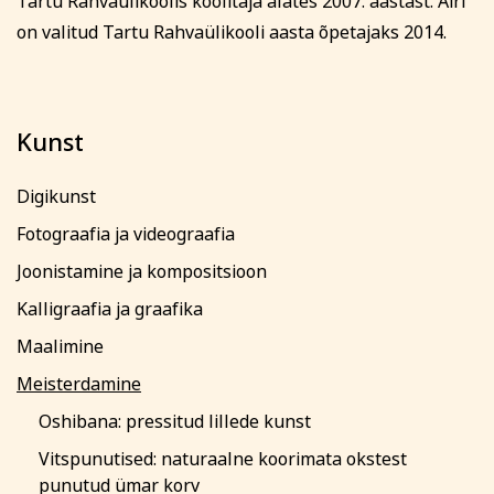
Tartu Rahvaülikoolis koolitaja alates 2007. aastast. Airi
on valitud Tartu Rahvaülikooli aasta õpetajaks 2014.
Kunst
Digikunst
Fotograafia ja videograafia
Joonistamine ja kompositsioon
Kalligraafia ja graafika
Maalimine
Meisterdamine
Oshibana: pressitud lillede kunst
Vitspunutised: naturaalne koorimata okstest
punutud ümar korv