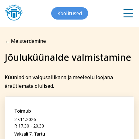
Koolitused
← Meisterdamine
Meist
Jõuluküünalde valmistamine
Registreerin koolitusele
Galerii
Jõuluküünalde
Küünlad on valgusallikana ja meeleolu loojana
Arvuti ja töö
Keeled
Kontakt
äraütlemata olulised.
valmistamine
Blogi
Eesnimi
Toimub
27.11.2026
Projektid
R 17.30 - 20.30
Vaksali 7, Tartu
Grupitellimused