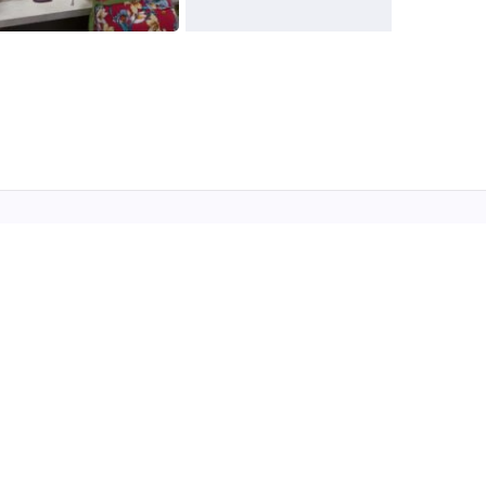
Koolitused
rvuti ja töö
eeled
unst
sühholoogia ja eneseareng
ekstiil ja käsitöö