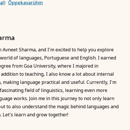
al)
Õppekavarühm
Tutvu privaatsuspoliitikaga siin
aardi nr
harma
len tutvunud ja nõustun õppetöö korraldusega, privaatsuspol
te kasutamisega koolituse läbiviimise eesmärgil.
'm Avneet Sharma, and I'm excited to help you explore
ahvaülikooli uudiskirja
world of languages, Portuguese and English. I earned
gree from Goa University, where I majored in
Registreerin
addition to teaching, I also know a lot about internal
 making language practical and useful. Currently, I'm
 fascinating field of linguistics, learning even more
uage works. Join me in this journey to not only learn
ut to also understand the magic behind languages and
 Let's learn and grow together!