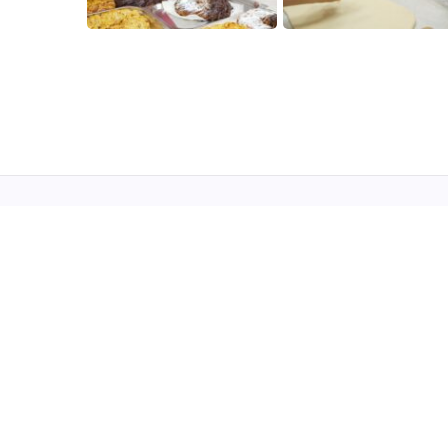
SA Tartu Rahvaülikool
Pepleri 4, Tartu 51003
Tel: +372 7361540
info@rahvaylikool.ee
Rahvaülikooli kunstikeskus
Vaksali 7, Tartu 50410