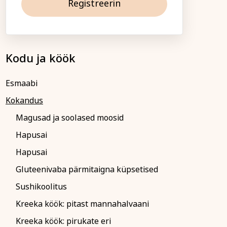
Registreerin
ga!
ja ühiskond
Veebi- ja videoõpe
b õppetasu tasuda
is saadetakse koos
Kodu ja köök
(reeglina on tähtaeg
algust). Kokkuleppel
Esmaabi
tuslepingu sõlmimisega
upa.
Kokandus
 palume sellest Tartu
Magusad ja soolased moosid
amatult teavitada.
sel või loobumisel
Hapusai
e koolituse algust või
 õppetasu ei tagastata
Hapusai
sumisele.
Gluteenivaba pärmitaigna küpsetised
atakse registreerunuid
su tagastatakse või
Sushikoolitus
nele teisele
Kreeka köök: pitast mannahalvaani
Kreeka köök: pirukate eri
emalt siin