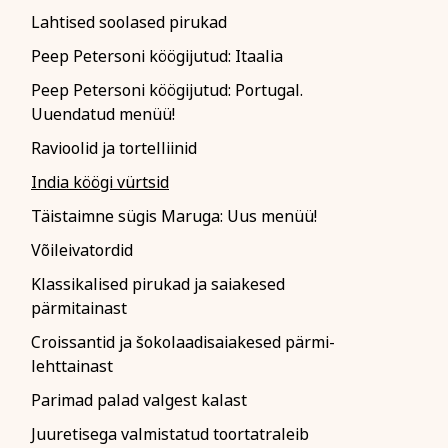
Lahtised soolased pirukad
Peep Petersoni köögijutud: Itaalia
Peep Petersoni köögijutud: Portugal.
Uuendatud menüü!
iitikaga ja nõustun
Ravioolid ja tortelliinid
India köögi vürtsid
Täistaimne sügis Maruga: Uus menüü!
Võileivatordid
Klassikalised pirukad ja saiakesed
pärmitainast
Croissantid ja šokolaadisaiakesed pärmi-
lehttainast
Parimad palad valgest kalast
Juuretisega valmistatud toortatraleib