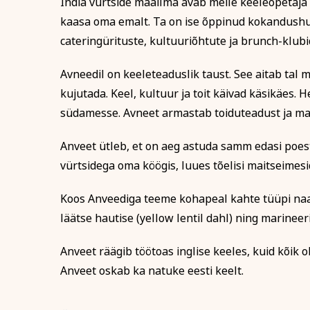
India vürtside maailma avab meile keeleõpetaja
kaasa oma emalt. Ta on ise õppinud kokandushuvi
Isikukood
Tervis ja ilu
Kodu ja
cateringürituste, kultuuriõhtute ja brunch-klub
Avneedil on keeleteaduslik taust. See aitab tal ma
Sisesta osaleja isik
nimekaimudega.
kujutada. Keel, kultuur ja toit käivad käsikäes.
südamesse. Avneet armastab toiduteadust ja ma
Tasumine
Anveet ütleb, et on aeg astuda samm edasi poes
Tasun ise
vürtsidega oma köögis, luues tõelisi maitseimesi
Tasub teine isi
Koos Anveediga teeme kohapeal kahte tüüpi naan
Tasub muu as
läätse hautise (yellow lentil dahl) ning marinee
(Nt ettevõte, om
Anveet räägib töötoas inglise keeles, kuid kõik 
Anveet oskab ka natuke eesti keelt.