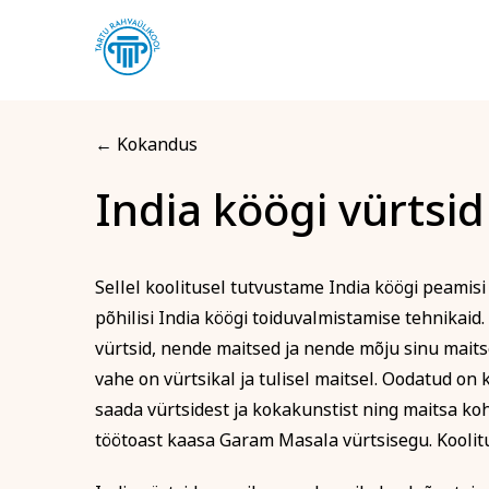
← Kokandus
India köögi vürtsid
Registreerin kool
India köög
Sellel koolitusel tutvustame India köögi peamis
Arvuti ja töö
Keel
põhilisi India köögi toiduvalmistamise tehnikaid.
Eesnimi
vürtsid, nende maitsed ja nende mõju sinu mait
vahe on vürtsikal ja tulisel maitsel. Oodatud on
saada vürtsidest ja kokakunstist ning maitsa koh
Telefon
töötoast kaasa Garam Masala vürtsisegu. Koolitus