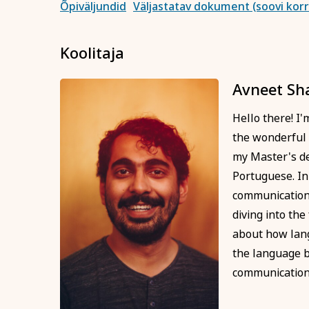
Õpiväljundid
Väljastatav dokument (soovi korr
Märkused / kinkek
Koolitaja
Avneet S
Kinnitan, et o
esitatud andme
Hello there! I
Soovin saada r
the wonderful 
my Master's de
Portuguese. In 
communication,
diving into the
about how lang
the language b
communication.