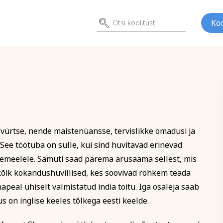
Koo
itusele
i vürtsid
i vürtse, nende maistenüansse, tervislikke omadusi ja
ed
Kunst
Psühho
 See töötuba on sulle, kui sind huvitavad erinevad
ene
Perenimi
semeelele. Samuti saad parema arusaama sellest, mis
 kõik kokandushuvillised, kes soovivad rohkem teada
apeal ühiselt valmistatud india toitu. Iga osaleja saab
E-posti aadress
 on inglise keeles tõlkega eesti keelde.