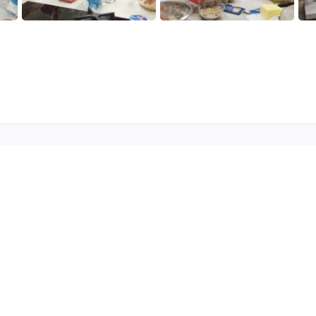
Menüü
Meist
A
Galerii
K
Kontakt
K
Blogi
P
Uudised
T