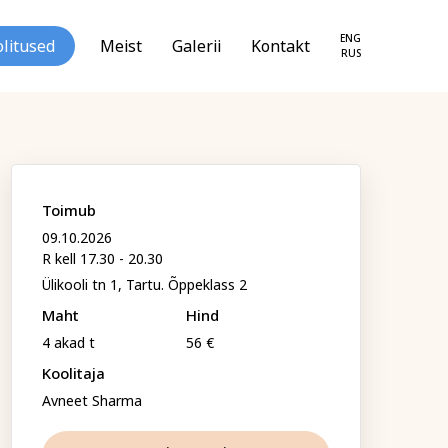
ENG
litused
Meist
Galerii
Kontakt
RUS
Toimub
09.10.2026
R kell 17.30 - 20.30
loogia ja
Tekstiil ja käsitöö
Ülikooli tn 1, Tartu. Õppeklass 2
seareng
Maht
Hind
4 akad t
56 €
Koolitaja
Avneet Sharma