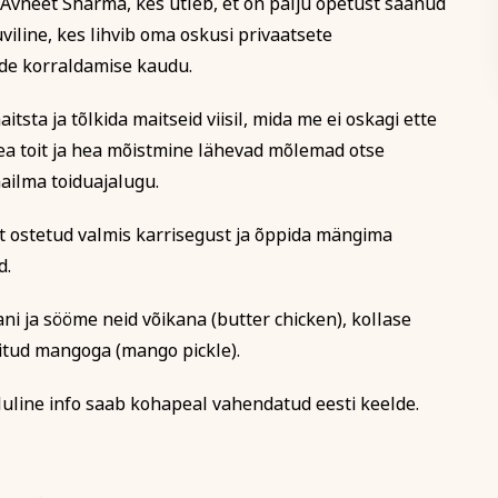
 Avneet Sharma, kes ütleb, et on palju õpetust saanud
line, kes lihvib oma oskusi privaatsete
Tutvu õppetöö korralduse
 köök
Aiandus ja lilleseade
Kultuur 
ide korraldamise kaudu.
Koolitusel osalemiseks tule
itsta ja tõlkida maitseid viisil, mida me ei oskagi ette
arvel märgitud tähtajaks, m
ukood, et vältida segadust
registreerumise kinnitusega 
 Hea toit ja hea mõistmine lähevad mõlemad otse
kaks nädalat enne koolituse 
ailma toiduajalugu.
koolitussekretäriga ja kooli
on võimalik tasuda osade ka
t ostetud valmis karrisegust ja õppida mängima
Koolitusest loobumise korral
Rahvaülikooli töötajat viivit
d.
Loobumisest mitte teavitami
k
vähem kui kaks tööpäeva enn
i ja sööme neid võikana (butter chicken), kollase
utus
kui koolitus on juba alanud,
ritud mangoga (mango pickle).
avalitsus vm)
ja väljastatud arve kuulub ta
Koolituse ärajäämisel teavit
sellest viivitamatult. Õppeta
oluline info saab kohapeal vahendatud eesti keelde.
soovi korral kantakse üle mõ
koolitusele.
Tutvu õppetöö korraldusega läh