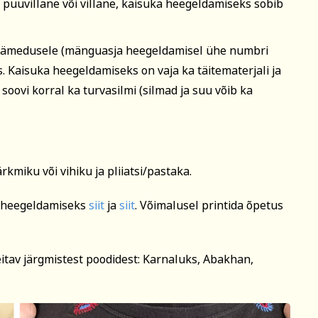
as puuvillane või villane, kaisuka heegeldamiseks sobib
di jämedusele (mänguasja heegeldamisel ühe numbri
as. Kaisuka heegeldamiseks on vaja ka täitematerjali ja
ovi korral ka turvasilmi (silmad ja suu võib ka
miku või vihiku ja pliiatsi/pastaka.
a heegeldamiseks
siit
ja
siit
. Võimalusel printida õpetus
leitav järgmistest poodidest: Karnaluks, Abakhan,