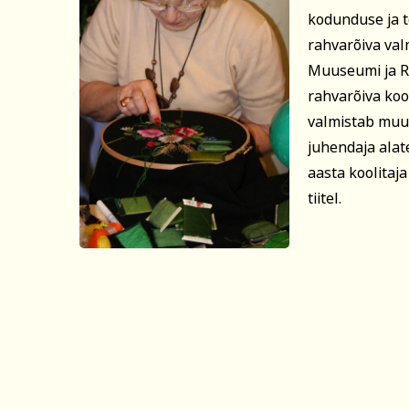
kodunduse ja t
rahvarõiva val
Muuseumi ja R
rahvarõiva koo
valmistab muus
juhendaja alat
aasta koolitaja
tiitel.