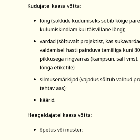
Kudujatel kaasa võtta:
Märkused / kinkek
lõng (sokkide kudumiseks sobib kõige paremi
kulumiskindlam kui täisvillane lõng);
Kinnitan, et o
vardad (sõltuvalt projektist, kas sukavarda
esitatud andme
valdamisel hästi painduva tamiiliga kuni 8
pikkusega ringvarras (kampsun, sall vms),
Soovin saada r
lõnga etiketile);
silmusemärkijad (vajadus sõltub valitud pro
tehtav aas);
käärid.
Heegeldajatel kaasa võtta:
õpetus või muster;