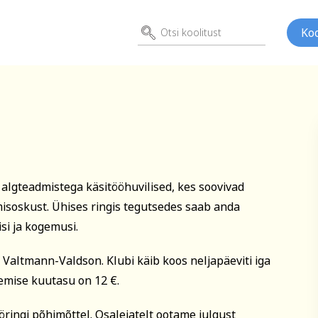
Koo
itusele
ubi
 algteadmistega käsitööhuvilised, kes soovivad
ed
Kunst
Psühho
isoskust. Ühises ringis tegutsedes saab anda
ene
Perenimi
si ja kogemusi.
 Valtmann-Valdson. Klubi käib koos neljapäeviti iga
lemise kuutasu on 12 €.
E-posti aadress
ööringi põhimõttel. Osalejatelt ootame julgust