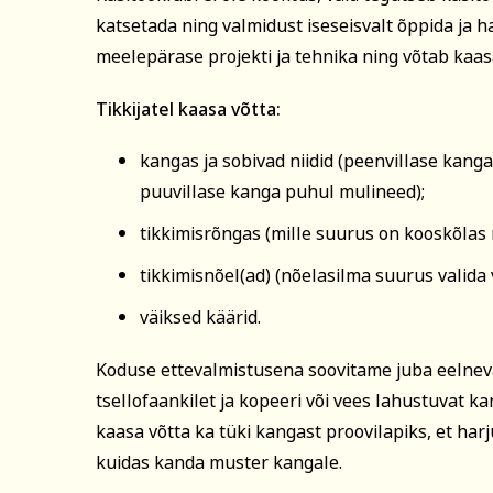
katsetada ning valmidust iseseisvalt õppida ja ha
Isikukood
meelepärase projekti ja tehnika ning võtab kaas
Tervis ja ilu
Kodu ja
Tikkijatel kaasa võtta:
Sisesta osaleja isik
nimekaimudega.
kangas ja sobivad niidid (peenvillase kanga
puuvillase kanga puhul mulineed);
Tasumine
tikkimisrõngas (mille suurus on kooskõlas
Tasun ise
tikkimisnõel(ad) (nõelasilma suurus valida v
Tasub teine isi
väiksed käärid.
Tasub muu as
(Nt ettevõte, om
Koduse ettevalmistusena soovitame juba eelneva
tsellofaankilet ja kopeeri või vees lahustuvat 
kaasa võtta ka tüki kangast proovilapiks, et harj
kuidas kanda muster kangale.