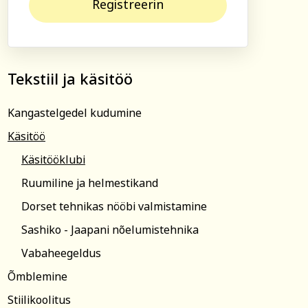
Registreerin
ga!
ja ühiskond
Veebi- ja videoõpe
b õppetasu tasuda
is saadetakse koos
Tekstiil ja käsitöö
(reeglina on tähtaeg
algust). Kokkuleppel
Kangastelgedel kudumine
tuslepingu sõlmimisega
upa.
Käsitöö
 palume sellest Tartu
Käsitööklubi
amatult teavitada.
sel või loobumisel
Ruumiline ja helmestikand
e koolituse algust või
 õppetasu ei tagastata
Dorset tehnikas nööbi valmistamine
sumisele.
Sashiko - Jaapani nõelumistehnika
atakse registreerunuid
su tagastatakse või
Vabaheegeldus
nele teisele
Õmblemine
Stiilikoolitus
emalt siin