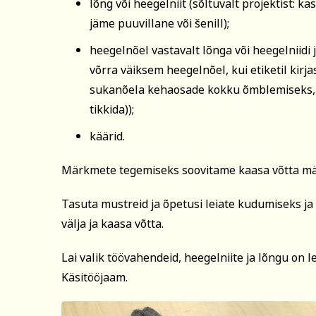
lõng või heegelniit (sõltuvalt projektist: k
jäme puuvillane või šenill);
heegelnõel vastavalt lõnga või heegelnii
võrra väiksem heegelnõel, kui etiketil kirj
sukanõela kehaosade kokku õmblemiseks, so
tikkida));
käärid.
Märkmete tegemiseks soovitame kaasa võtta märk
Tasuta mustreid ja õpetusi leiate kudumiseks j
välja ja kaasa võtta.
Lai valik töövahendeid, heegelniite ja lõngu on 
Käsitööjaam.