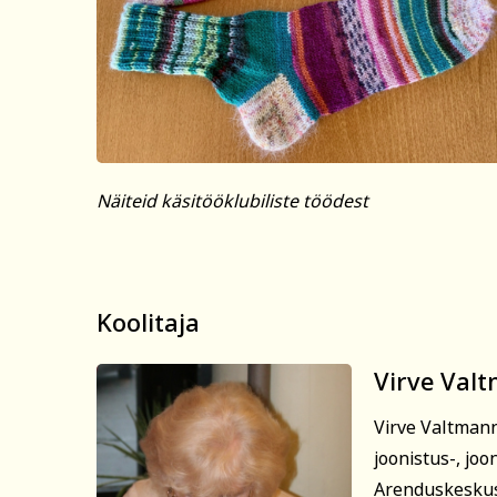
Näiteid käsitööklubiliste töödest
Koolitaja
Virve Val
Virve Valtmann
joonistus-, joo
Arenduskeskuse