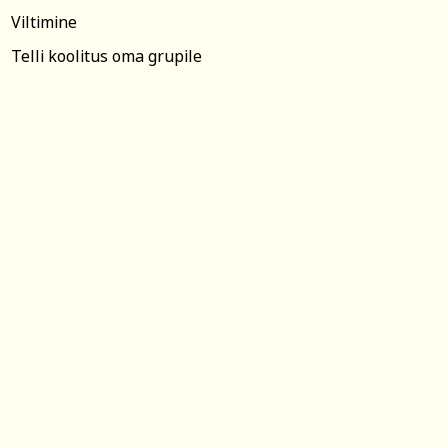
Viltimine
Telli koolitus oma grupile
iitikaga ja nõustun