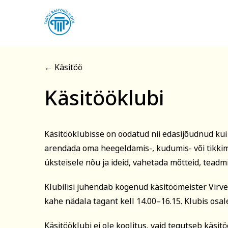
← Käsitöö
Käsitööklubi
Registreerin kool
Käsitöökl
Käsitööklubisse on oodatud nii edasijõudnud kui
Arvuti ja töö
Keel
arendada oma heegeldamis-, kudumis- või tikkim
Eesnimi
üksteisele nõu ja ideid, vahetada mõtteid, teadmi
Klubilisi juhendab kogenud käsitöömeister Virve
kahe nädala tagant kell 14.00–16.15. Klubis osa
Telefon
Käsitööklubi ei ole koolitus, vaid tegutseb käsit