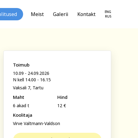
ENG
litused
Meist
Galerii
Kontakt
RUS
Toimub
10.09 - 24.09.2026
N kell 14.00 - 16.15
loogia ja
Tekstiil ja käsitöö
Vaksali 7, Tartu
seareng
Maht
Hind
6 akad t
12 €
Koolitaja
Virve Valtmann-Valdson