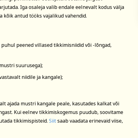
rjutada. Iga osaleja valib endale eelnevalt kodus välja
Tutvu õppetöö korralduse
a kõik antud tööks vajalikud vahendid.
 köök
Aiandus ja lilleseade
Kultuur 
Koolitusel osalemiseks tule
arvel märgitud tähtajaks, m
ukood, et vältida segadust
registreerumise kinnitusega 
 puhul peened villased tikkimisniidid või -lõngad,
kaks nädalat enne koolituse 
koolitussekretäriga ja kooli
on võimalik tasuda osade ka
 mustri suurusega);
Koolitusest loobumise korral
Rahvaülikooli töötajat viivit
astavalt niidile ja kangale);
Loobumisest mitte teavitami
k
vähem kui kaks tööpäeva enn
utus
kui koolitus on juba alanud,
avalitsus vm)
ja väljastatud arve kuulub ta
lt ajada mustri kangale peale, kasutades kalkat või
Koolituse ärajäämisel teavit
sellest viivitamatult. Õppeta
kangast. Kui eelnev tikkimiskogemus puudub, soovitame
soovi korral kantakse üle mõ
utada tikkimispisteid.
Siit
saab vaadata erinevaid viise,
koolitusele.
Tutvu õppetöö korraldusega läh