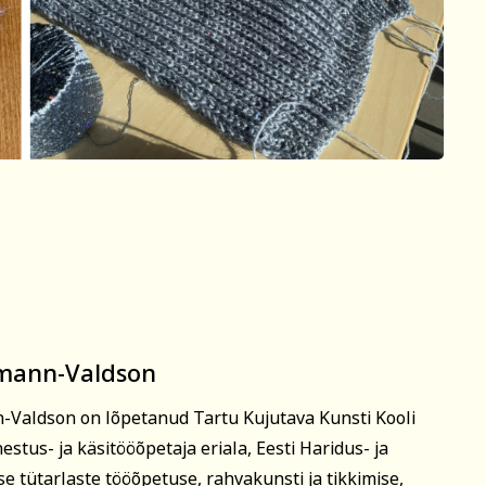
tmann-Valdson
-Valdson on lõpetanud Tartu Kujutava Kunsti Kooli
nestus- ja käsitööõpetaja eriala, Eesti Haridus- ja
 tütarlaste tööõpetuse, rahvakunsti ja tikkimise,