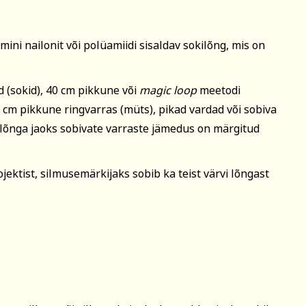
Tutvu privaatsuspoliitikaga siin
aardi nr
ni nailonit või polüamiidi sisaldav sokilõng, mis on
len tutvunud ja nõustun õppetöö korraldusega, privaatsuspol
d (sokid), 40 cm pikkune või
magic loop
meetodi
te kasutamisega koolituse läbiviimise eesmärgil.
0 cm pikkune ringvarras (müts), pikad vardad või sobiva
 lõnga jaoks sobivate varraste jämedus on märgitud
ahvaülikooli uudiskirja
jektist, silmusemärkijaks sobib ka teist värvi lõngast
Registreerin