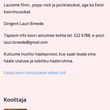
Kodu ja köök
Aiandus ja lilleseade
Tasumine
Laulame filmi-, popp-rock ja jazzklassikat, aga ka Eesti
koorimuusikat.
Tasun ise
Tasub teine isik
Dirigent Lauri Breede.
Tasub muu asutus
(Nt ettevõte, omavalitsus vm)
Täpsem info koori astumise kohta tel. 522 6788, e-post:
lauri.breede@gmail.com
Tutvu õppetöö korraldusega!
Kultuur ja ühiskond
Veebi- ja videoõpe
Kutsume huvilisi hääleproovi, kus saab teada oma
Koolitusel osalemiseks tuleb õppetasu tasuda arvel
hääle ulatuse ja sobiliku häälerühma.
märgitud tähtajaks, mis saadetakse koos
registreerumise kinnitusega (reeglina on tähtaeg kaks
nädalat enne koolituse algust). Kokkuleppel
Vaata koori tutvustavat videot siit!
koolitussekretäriga ja koolituslepingu sõlmimisega on
võimalik tasuda osade kaupa.
Koolitusest loobumise korral palume sellest Tartu
Rahvaülikooli töötajat viivitamatult teavitada.
Loobumisest mitte teavitamisel või loobumisel vähem
Koolitaja
kui kaks tööpäeva enne koolituse algust või kui koolitus
on juba alanud, õppetasu ei tagastata ja väljastatud