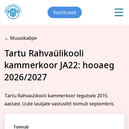
Koolitused
← Muusikaõpe
Meist
Tartu Rahvaülikooli
Registreerin koolitusele
kammerkoor JA22: hooaeg
Galerii
Tartu Rahvaülikooli
Arvuti ja töö
Keeled
2026/2027
Kontakt
kammerkoor JA22: hooaeg
2026/2027
Blogi
Tartu Rahvaülikooli kammerkoor tegutseb 2015.
aastast. Uute lauljate vastuvõtt toimub septembris.
Projektid
Eesnimi
Toimub
Grupitellimused