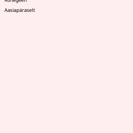
Rohegeen
Aasiapäraselt