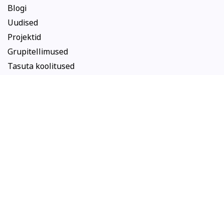
Blogi
Uudised
Projektid
Grupitellimused
Tasuta koolitused
Koolitused
Arvuti ja töö
Keeled
Kunst
Psühholoogia ja eneseareng
Tekstiil ja käsitöö