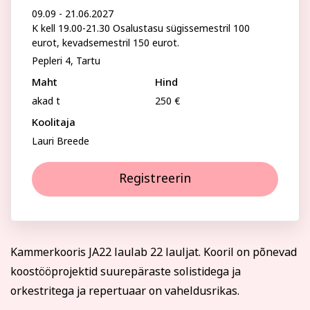
Psühholoogia ja
09.09 - 21.06.2027
Kunst
eneseareng
K kell 19.00-21.30 Osalustasu sügissemestril 100
Perenimi
ENG
RUS
eurot, kevadsemestril 150 eurot.
Pepleri 4, Tartu
Facebook
Instagram
Maht
Hind
Telefon
akad t
250 €
Koolitaja
Lauri Breede
E-posti aadress
Tekstiil ja käsitöö
Tervis ja ilu
Registreerin
Isikukood
Kammerkooris JA22 laulab 22 lauljat. Kooril on põnevad
Sisesta osaleja isikukood, et vältida segadust
koostööprojektid suurepäraste solistidega ja
nimekaimudega.
orkestritega ja repertuaar on vaheldusrikas.