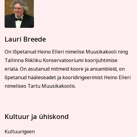
arve kuulub tasumisele.
Koolituse ärajäämisel teavitatakse registreerunuid
sellest viivitamatult. Õppetasu tagastatakse või soovi
korral kantakse üle mõnele teisele koolitusele.
Tutvu õppetöö korraldusega lähemalt siin
Lauri Breede
Tutvu privaatsuspoliitikaga siin
Märkused / kinkekaardi nr
On lõpetanud Heino Elleri nimelise Muusikakooli ning
Tallinna Riikliku Konservatooriumi koorijuhtimise
eriala. On asutanud mitmeid koore ja ansambleid, on
õpetanud hääleseadet ja kooridirigeerimist Heino Elleri
Kinnitan, et olen tutvunud ja nõustun õppetöö
korraldusega, privaatsuspoliitikaga ja nõustun
nimelises Tartu Muusikakoolis.
esitatud andmete kasutamisega koolituse
läbiviimise eesmärgil.
Soovin saada rahvaülikooli uudiskirja
Kultuur ja ühiskond
Registreerin
Kultuurigeen