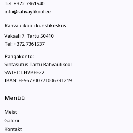
Tel: +372 7361540
info@rahvaylikool.ee
Rahvaülikooli kunstikeskus
Vaksali 7, Tartu 50410
Tel: +372 7361537
Pangakonto:
Sihtasutus Tartu Rahvaülikool
SWIFT: LHVBEE22
IBAN: EE567700771006331219
Menüü
Meist
Galerii
Kontakt