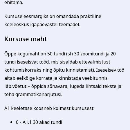
Kodu ja köök
Aiandus ja lilleseade
ehitama.
Tasub muu asutus
(Nt ettevõte, omavalitsus vm)
Kursuse eesmärgiks on omandada praktiline
keeleoskus igapäevastel teemadel.
Tutvu õppetöö korraldusega!
Kursuse maht
Koolitusel osalemiseks tuleb õppetasu tasuda arvel
märgitud tähtajaks, mis saadetakse koos
registreerumise kinnitusega (reeglina on tähtaeg kaks
Õppe kogumaht on 50 tundi (sh 30 zoomitundi ja 20
nädalat enne koolituse algust). Kokkuleppel
tundi iseseisvat tööd, mis sisaldab ettevalmistust
Kultuur ja ühiskond
Veebi- ja videoõpe
koolitussekretäriga ja koolituslepingu sõlmimisega on
kohtumiskorraks ning õpitu kinnistamist). Iseseisev töö
võimalik tasuda osade kaupa.
Koolitusest loobumise korral palume sellest Tartu
aitab eelkõige korrata ja kinnistada veebitunnis
Rahvaülikooli töötajat viivitamatult teavitada.
läbivõetut – õppida sõnavara, lugeda lihtsaid tekste ja
Loobumisest mitte teavitamisel või loobumisel vähem
teha grammatikaharjutusi.
kui kaks tööpäeva enne koolituse algust või kui koolitus
on juba alanud, õppetasu ei tagastata ja väljastatud
A1 keeletase koosneb kolmest kursusest:
arve kuulub tasumisele.
Koolituse ärajäämisel teavitatakse registreerunuid
sellest viivitamatult. Õppetasu tagastatakse või soovi
0 - A1.1 30 akad tundi
korral kantakse üle mõnele teisele koolitusele.