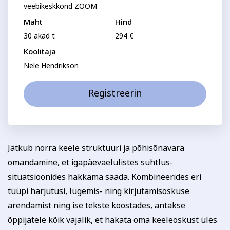
Psühholoogia ja
veebikeskkond ZOOM
Kunst
eneseareng
Maht
Hind
Telefon
ENG
RUS
30 akad t
294 €
Koolitaja
Facebook
Instagram
Nele Hendrikson
E-posti aadress
Registreerin
Isikukood
Tekstiil ja käsitöö
Tervis ja ilu
Jätkub norra keele struktuuri ja põhisõnavara
Sisesta osaleja isikukood, et vältida segadust
omandamine, et igapäevaelulistes suhtlus-
nimekaimudega.
situatsioonides hakkama saada. Kombineerides eri
Tasumine
tüüpi harjutusi, lugemis- ning kirjutamisoskuse
arendamist ning ise tekste koostades, antakse
Tasun ise
õppijatele kõik vajalik, et hakata oma keeleoskust üles
Tasub teine isik