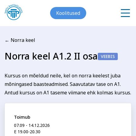
Koolitused
← Norra keel
Meist
Norra keel A1.2 II osa
VEEBIS
Registreerin koolitusele
Galerii
Norra keel A1.2 II osa
Kursus on mõeldud neile, kel on norra keelest juba
Arvuti ja töö
Keeled
Kontakt
mõningased baasteadmised. Saavutatav tase on A1.
Antud kursus on A1 taseme viimane ehk kolmas kursus.
Eesnimi
Blogi
Toimub
Projektid
Perenimi
07.09 - 14.12.2026
E 19.00-20.30
Grupitellimused