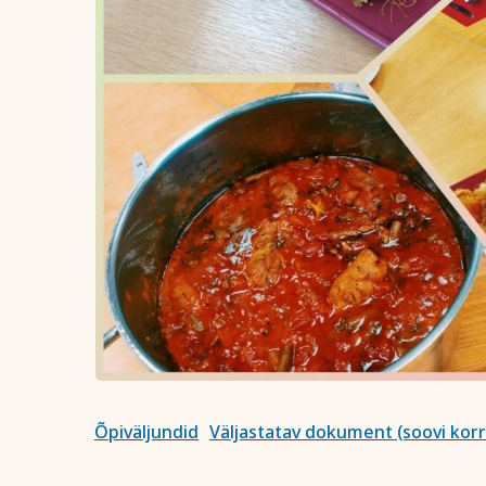
Õpiväljundid
Väljastatav dokument (soovi korr