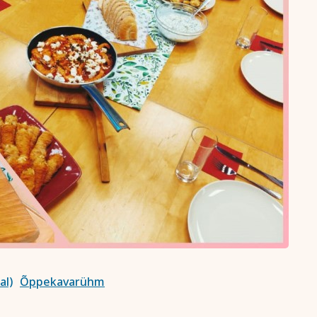
al)
Õppekavarühm