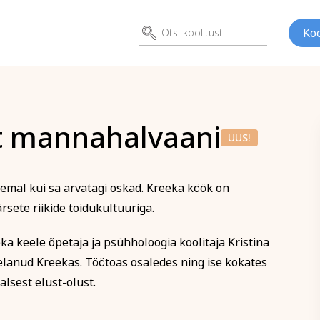
Koo
st mannahalvaani
itusele
UUS!
ök: pitast mannahalvaani
mal kui sa arvatagi oskad. Kreeka köök on
ed
Kunst
Psühho
ete riikide toidukultuuriga.
ene
Perenimi
eka keele õpetaja ja psühholoogia koolitaja Kristina
lanud Kreekas. Töötoas osaledes ning ise kokates
alsest elust-olust.
E-posti aadress