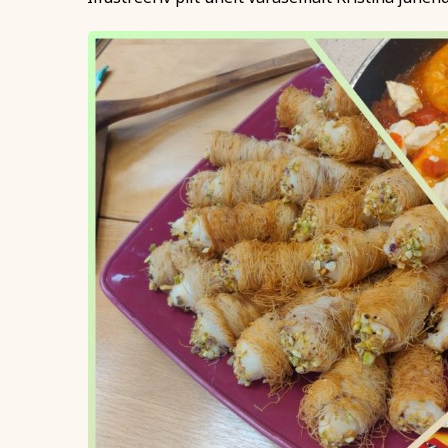
Märkused / kinkek
Kinnitan, et o
esitatud andme
Soovin saada r