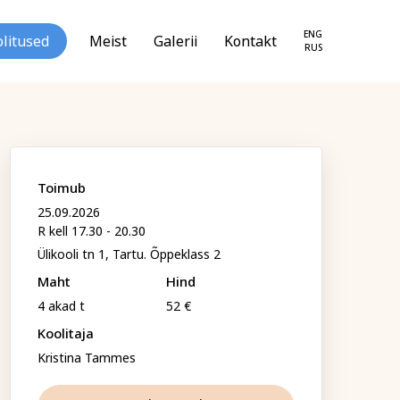
ENG
litused
Meist
Galerii
Kontakt
RUS
Toimub
25.09.2026
R kell 17.30 - 20.30
loogia ja
Tekstiil ja käsitöö
Ülikooli tn 1, Tartu. Õppeklass 2
seareng
Maht
Hind
4 akad t
52 €
Koolitaja
Kristina Tammes