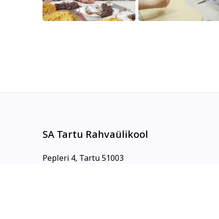
SA Tartu Rahvaülikool
Pepleri 4, Tartu 51003
Tel: +372 7361540
info@rahvaylikool.ee
Rahvaülikooli kunstikeskus