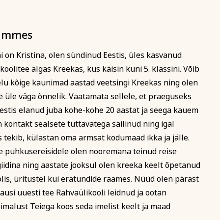
Tammes
i on Kristina, olen sündinud Eestis, üles kasvanud
oolitee algas Kreekas, kus käisin kuni 5. klassini. Võib
elu kõige kaunimad aastad veetsingi Kreekas ning olen
 üle väga õnnelik. Vaatamata sellele, et praeguseks
estis elanud juba kohe-kohe 20 aastat ja seega kauem
 kontakt sealsete tuttavatega säilinud ning igal
s tekib, külastan oma armsat kodumaad ikka ja jälle.
ele puhkusereisidele olen nooremana teinud reise
iidina ning aastate jooksul olen kreeka keelt õpetanud
olis, üritustel kui eratundide raames. Nüüd olen pärast
usi uuesti tee Rahvaülikooli leidnud ja ootan
malust Teiega koos seda imelist keelt ja maad