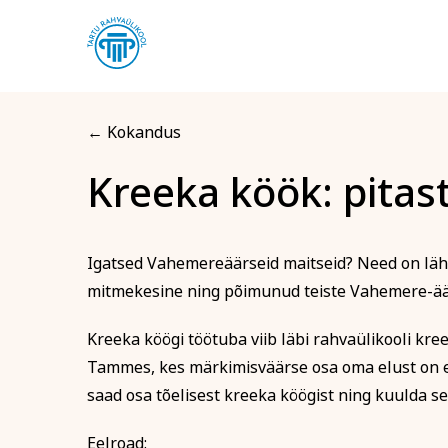
← Kokandus
Kreeka köök: pita
Registreerin kool
Kreeka kö
Igatsed Vahemereäärseid maitseid? Need on lähe
Arvuti ja töö
Keel
mitmekesine ning põimunud teiste Vahemere-äärs
Eesnimi
Kreeka köögi töötuba viib läbi rahvaülikooli kre
Tammes, kes märkimisväärse osa oma elust on e
saad osa tõelisest kreeka köögist ning kuulda se
Telefon
Eelroad: