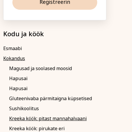
Registreerin
ga!
ja ühiskond
Veebi- ja videoõpe
b õppetasu tasuda
is saadetakse koos
Kodu ja köök
(reeglina on tähtaeg
algust). Kokkuleppel
Esmaabi
tuslepingu sõlmimisega
upa.
Kokandus
 palume sellest Tartu
Magusad ja soolased moosid
amatult teavitada.
sel või loobumisel
Hapusai
e koolituse algust või
 õppetasu ei tagastata
Hapusai
sumisele.
Gluteenivaba pärmitaigna küpsetised
atakse registreerunuid
su tagastatakse või
Sushikoolitus
nele teisele
Kreeka köök: pitast mannahalvaani
Kreeka köök: pirukate eri
emalt siin