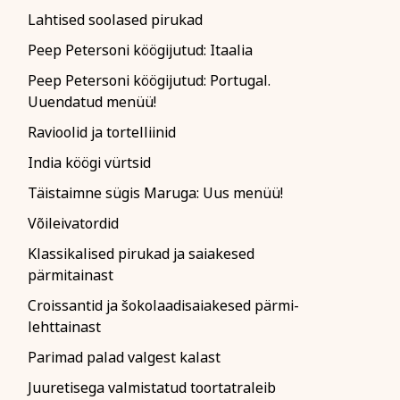
Lahtised soolased pirukad
Peep Petersoni köögijutud: Itaalia
Peep Petersoni köögijutud: Portugal.
Uuendatud menüü!
iitikaga ja nõustun
Ravioolid ja tortelliinid
India köögi vürtsid
Täistaimne sügis Maruga: Uus menüü!
Võileivatordid
Klassikalised pirukad ja saiakesed
pärmitainast
Croissantid ja šokolaadisaiakesed pärmi-
lehttainast
Parimad palad valgest kalast
Juuretisega valmistatud toortatraleib