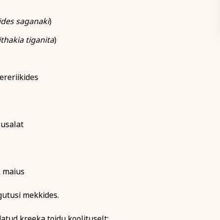
ides saganaki
)
Tutvu õppetöö korralduse
 köök
Aiandus ja lilleseade
Kultuur 
thakia tiganita
)
Koolitusel osalemiseks tule
arvel märgitud tähtajaks, m
ukood, et vältida segadust
registreerumise kinnitusega 
kaks nädalat enne koolituse 
ereriikides
koolitussekretäriga ja kooli
on võimalik tasuda osade ka
Koolitusest loobumise korral
Rahvaülikooli töötajat viivit
lusalat
Loobumisest mitte teavitami
k
vähem kui kaks tööpäeva enn
utus
kui koolitus on juba alanud,
avalitsus vm)
ja väljastatud arve kuulub ta
Koolituse ärajäämisel teavit
k maius
sellest viivitamatult. Õppeta
soovi korral kantakse üle mõ
gutusi mekkides.
koolitusele.
Tutvu õppetöö korraldusega läh
datud kreeka toidu koolituselt: