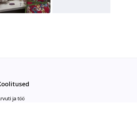
Koolitused
rvuti ja töö
eeled
unst
sühholoogia ja eneseareng
ekstiil ja käsitöö