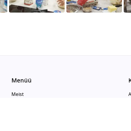
Menüü
Meist
A
Galerii
K
Kontakt
K
Blogi
P
Uudised
T