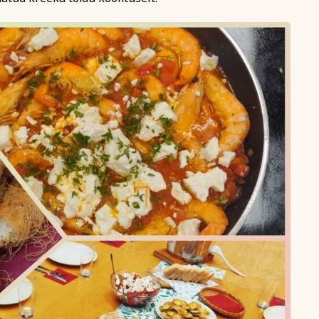
Tutvu privaatsuspoliitikaga siin
aardi nr
len tutvunud ja nõustun õppetöö korraldusega, privaatsuspol
te kasutamisega koolituse läbiviimise eesmärgil.
ahvaülikooli uudiskirja
Registreerin