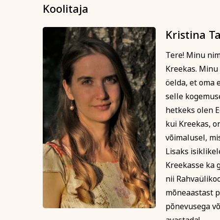
Koolitaja
Kristina 
Tere! Minu nim
Kreekas. Minu k
öelda, et oma 
selle kogemuse
hetkeks olen E
kui Kreekas, on
võimalusel, mi
Lisaks isiklik
Kreekasse ka g
nii Rahvaüliko
mõneaastast pa
põnevusega või