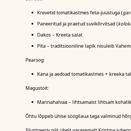
Krevetid tomatikastmes feta-juustuga (
gar
Isikukood
Tervis ja ilu
Kodu ja
Paneeritud ja praetud suvikõrvitsad (
koloki
Sisesta osaleja isik
Dakos – Kreeta salat
nimekaimudega.
Pita – traditsiooniline lapik nisuleib Vahem
Tasumine
Pearoog:
Tasun ise
Kana ja aedoad tomatikastmes + kreeka ta
Tasub teine isi
Tasub muu as
Magustoit:
(Nt ettevõte, om
Mannahalvaa – lihtsamaist lihtsam kohali
Õhtu lõppeb ühise söögilaua taga valminud hõr
Illustreeriv pilt ühelt varasemalt Kristina juhen