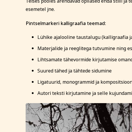
Teises pooles arendavad õpilased enda stiili ja 
esemetel jne.
Isikukood
Tervis ja ilu
Kodu ja
Pintselmarkeri kalligraafia teemad:
Sisesta osaleja isik
Lühike ajalooline taustalugu (kalligraafia j
nimekaimudega.
Materjalide ja reeglitega tutvumine ning 
Tasumine
Lihtsamate tähevormide kirjutamise omand
Tasun ise
Suured tähed ja tähtede sidumine
Tasub teine isi
Ligatuurid, monogrammid ja kompositsioo
Tasub muu as
Autori teksti kirjutamine ja selle kujunda
(Nt ettevõte, om