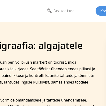
Koo
igraafia: algajatele
itusele
keri kalligraafia: algajatele
ush pen või brush marker) on tööriist, mida
ed
Kunst
Psühho
tes käsikirjades. See tööriist ühendab endas pliiatsi ja
ene
Perenimi
a paindlikkuse ja kontrolli kaunite tähtede ja tõmmete
ti, lähtudes inglise kursiivist, samas andes töödele
E-posti aadress
evormide omandamisele ja tähtede ühendamisele.