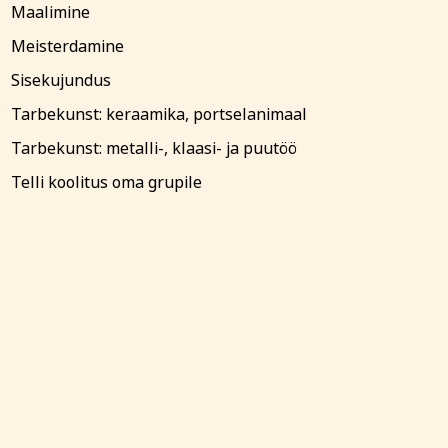
Maalimine
Meisterdamine
Sisekujundus
Tarbekunst: keraamika, portselanimaal
iitikaga ja nõustun
Tarbekunst: metalli-, klaasi- ja puutöö
Telli koolitus oma grupile