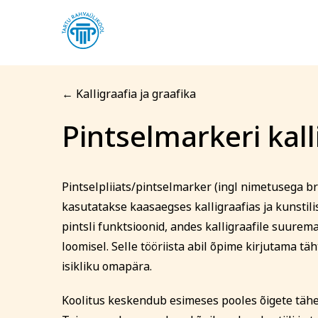
← Kalligraafia ja graafika
Pintselmarkeri kall
Registreerin kool
Pintselmar
Pintselpliiats/pintselmarker (ingl nimetusega br
Arvuti ja töö
Keel
kasutatakse kaasaegses kalligraafias ja kunstilis
Eesnimi
pintsli funktsioonid, andes kalligraafile suurem
loomisel. Selle tööriista abil õpime kirjutama täh
isikliku omapära.
Telefon
Koolitus keskendub esimeses pooles õigete täh