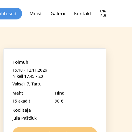
ENG
litused
Meist
Galerii
Kontakt
RUS
Toimub
15.10 - 12.11.2026
N kell 17.45 - 20
loogia ja
Tekstiil ja käsitöö
Vaksali 7, Tartu
seareng
Maht
Hind
15 akad t
98 €
Koolitaja
Julia Paštšuk