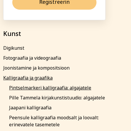
Registreerin
ga!
ja ühiskond
Veebi- ja videoõpe
b õppetasu tasuda
is saadetakse koos
Kunst
(reeglina on tähtaeg
algust). Kokkuleppel
Digikunst
tuslepingu sõlmimisega
upa.
Fotograafia ja videograafia
 palume sellest Tartu
Joonistamine ja kompositsioon
amatult teavitada.
sel või loobumisel
Kalligraafia ja graafika
e koolituse algust või
 õppetasu ei tagastata
Pintselmarkeri kalligraafia: algajatele
sumisele.
Pille Tammela kirjakunstistuudio: algajatele
atakse registreerunuid
su tagastatakse või
Jaapani kalligraafia
nele teisele
Peensule kalligraafia moodsalt ja loovalt:
erinevatele tasemetele
emalt siin