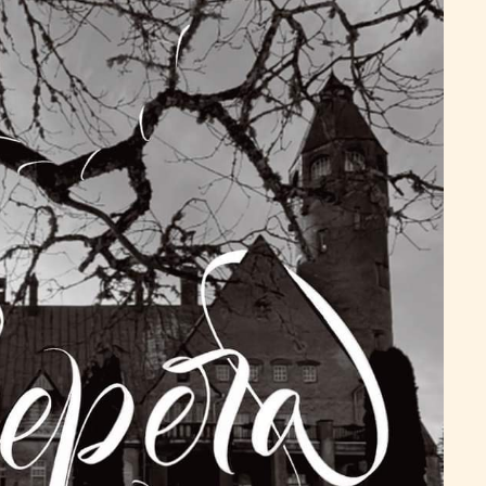
Tutvu privaatsuspoliitikaga siin
aardi nr
len tutvunud ja nõustun õppetöö korraldusega, privaatsuspol
te kasutamisega koolituse läbiviimise eesmärgil.
ahvaülikooli uudiskirja
Registreerin