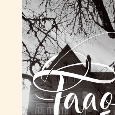
Märkused / kinkek
Kinnitan, et o
esitatud andme
Soovin saada r