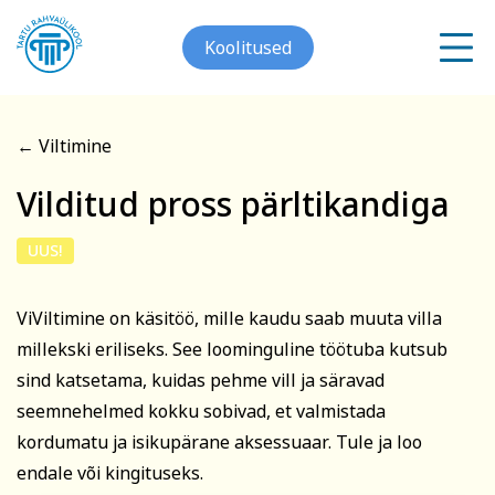
Koolitused
← Viltimine
Meist
Vilditud pross pärltikandiga
Registreerin koolitusele
Galerii
UUS!
Vilditud pross
Arvuti ja töö
Keeled
Kontakt
pärltikandiga
ViViltimine on käsitöö, mille kaudu saab muuta villa
millekski eriliseks. See loominguline töötuba kutsub
Blogi
sind katsetama, kuidas pehme vill ja säravad
Eesnimi
seemnehelmed kokku sobivad, et valmistada
Projektid
kordumatu ja isikupärane aksessuaar. Tule ja loo
endale või kingituseks.
Grupitellimused