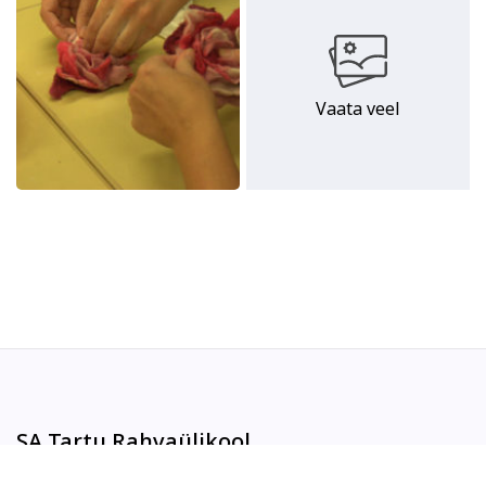
Vaata veel
SA Tartu Rahvaülikool