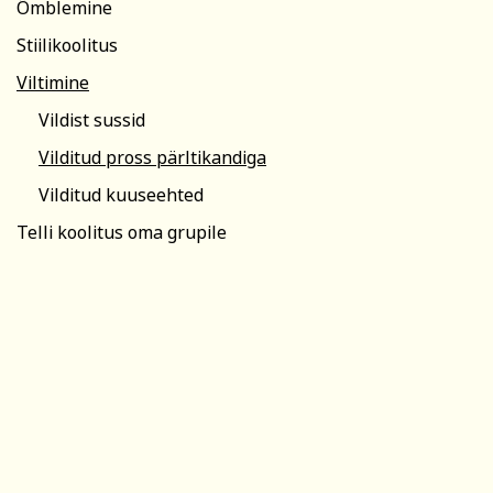
Õmblemine
Stiilikoolitus
Viltimine
Vildist sussid
Vilditud pross pärltikandiga
Vilditud kuuseehted
Telli koolitus oma grupile