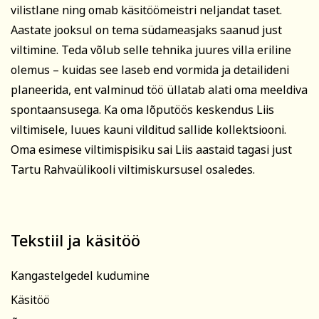
vilistlane ning omab käsitöömeistri neljandat taset.
Aastate jooksul on tema südameasjaks saanud just
viltimine. Teda võlub selle tehnika juures villa eriline
olemus – kuidas see laseb end vormida ja detailideni
planeerida, ent valminud töö üllatab alati oma meeldiva
spontaansusega. Ka oma lõputöös keskendus Liis
viltimisele, luues kauni vilditud sallide kollektsiooni.
Oma esimese viltimispisiku sai Liis aastaid tagasi just
Tartu Rahvaülikooli viltimiskursusel osaledes.
Tekstiil ja käsitöö
Kangastelgedel kudumine
Käsitöö