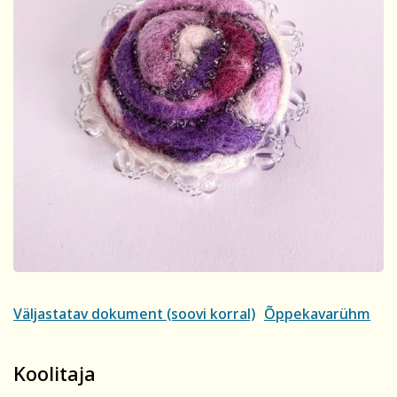
sellest viivitamatult. Õppetasu tagastatakse või soovi
korral kantakse üle mõnele teisele koolitusele.
Tutvu õppetöö korraldusega lähemalt siin
Tutvu privaatsuspoliitikaga siin
Märkused / kinkekaardi nr
Kinnitan, et olen tutvunud ja nõustun õppetöö
korraldusega, privaatsuspoliitikaga ja nõustun
esitatud andmete kasutamisega koolituse
läbiviimise eesmärgil.
Soovin saada rahvaülikooli uudiskirja
Väljastatav dokument (soovi korral)
Õppekavarühm
Registreerin
Koolitaja