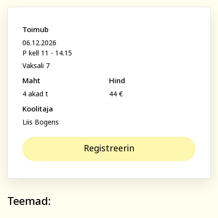
Perenimi
Psühholoogia ja
Kunst
eneseareng
ENG
RUS
Toimub
06.12.2026
Telefon
Facebook
Instagram
P kell 11 - 14.15
Vaksali 7
Maht
Hind
E-posti aadress
4 akad t
44 €
Koolitaja
Tekstiil ja käsitöö
Tervis ja ilu
Liis Bogens
Isikukood
Registreerin
Sisesta osaleja isikukood, et vältida segadust
nimekaimudega.
Teemad:
Tasumine