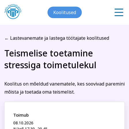
Koolitused
← Lastevanemate ja lastega töötajate koolitused
Meist
Teismelise toetamine
Registreerin koolitusele
stressiga toimetulekul
Galerii
Teismelise toetamine
Arvuti ja töö
Keeled
Kontakt
stressiga toimetulekul
Koolitus on mõeldud vanematele, kes soovivad paremini
mõista ja toetada oma teismelist.
Blogi
Eesnimi
Projektid
Toimub
08.10.2026
Grupitellimused
N kell 17.30 -20.45