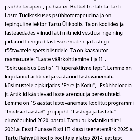
psühhoterapeut, pediaater. Hetkel töötab ta Tartu
Laste Tugikeskuses psühhoterapeudina ja on
lepinguline lektor Tartu Ülikoolis. Ta on koolides ja
lasteaedades viinud läbi mitmeid vestlusringe ning
pidanud loenguid lastevanematele ja lastega
töötavatele spetsialistidele. Ta on kaasautor
raamatutele: "Laste väärkohtlemine I ja II",
"Seksuaalsus Eestis", "Hüperaktiivne laps". Lemme on
kirjutanud artikleid ja vastanud lastevanemate
küsimustele ajakirjades "Pere ja Kodu", "Psühholoogia"
jt. Artiklid käsitlevad laste arengut ja peresuhteid.
Lemme on 15 aastat lastevanemate koolitusprogrammi
“Imelised aastad” grupijuht. "Lastega ja lastele"
elutööauhind 2020. aastal. Tartu aukodaniku tiitel
2021.a. Eesti Punase Risti III klassi teenetemärk 2025.a.
Tartu Rahvaülikoolis koolitaja alates 2014. aastast.