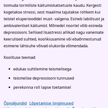
Kodu ja köök
Aiandus ja lilleseade
Tasun ise
toimuda tormiliste käitumiskatsetuste kaudu. Kergesti
Tasub teine isik
kogetakse stressi, sest maailma tajutakse rohkem kui
Tasub muu asutus
teistel eluperioodidel must- valgena. Esineb labiilsust ja
(Nt ettevõte, omavalitsus vm)
ambivalentset käitumist. Mõnedel noortel võib esineda
depressiooni. Sellised lisastressi allikad nagu vanemate
Tutvu õppetöö korraldusega!
keerulised suhted, koolikiusamine või ebaõnnestunud
Koolitusel osalemiseks tuleb õppetasu tasuda arvel
esimene lähisuhe võivad olukorda võimendada.
märgitud tähtajaks, mis saadetakse koos
Kultuur ja ühiskond
Veebi- ja videoõpe
registreerumise kinnitusega (reeglina on tähtaeg kaks
Koolituse teemad:
nädalat enne koolituse algust). Kokkuleppel
koolitussekretäriga ja koolituslepingu sõlmimisega on
edukas suhtlemine teismelisega
võimalik tasuda osade kaupa.
Koolitusest loobumise korral palume sellest Tartu
teismelise depressiooni tunnused
Rahvaülikooli töötajat viivitamatult teavitada.
Loobumisest mitte teavitamisel või loobumisel vähem
perekonna roll lapse toetamisel
kui kaks tööpäeva enne koolituse algust või kui koolitus
on juba alanud, õppetasu ei tagastata ja väljastatud
arve kuulub tasumisele.
Õpiväljundid
Lõpetamise tingimused
Koolituse ärajäämisel teavitatakse registreerunuid