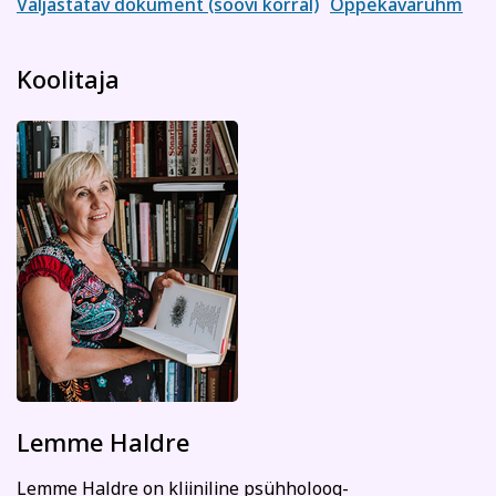
Väljastatav dokument (soovi korral)
Õppekavarühm
sellest viivitamatult. Õppetasu tagastatakse või soovi
korral kantakse üle mõnele teisele koolitusele.
Koolitaja
Tutvu õppetöö korraldusega lähemalt siin
Tutvu privaatsuspoliitikaga siin
Märkused / kinkekaardi nr
Kinnitan, et olen tutvunud ja nõustun õppetöö
korraldusega, privaatsuspoliitikaga ja nõustun
esitatud andmete kasutamisega koolituse
läbiviimise eesmärgil.
Soovin saada rahvaülikooli uudiskirja
Registreerin
Lemme Haldre
Lemme Haldre on kliiniline psühholoog-