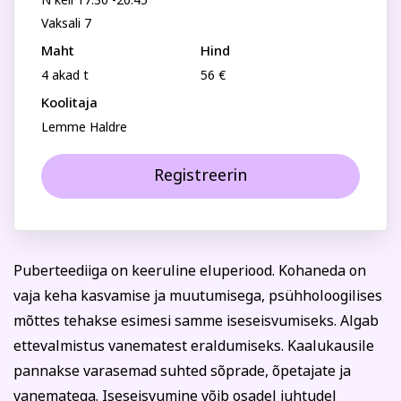
Perenimi
Psühholoogia ja
Kunst
Vaksali 7
eneseareng
Maht
Hind
ENG
RUS
4 akad t
56 €
Telefon
Facebook
Instagram
Koolitaja
Lemme Haldre
E-posti aadress
Registreerin
Tekstiil ja käsitöö
Tervis ja ilu
Isikukood
Puberteediiga on keeruline eluperiood. Kohaneda on
vaja keha kasvamise ja muutumisega, psühholoogilises
Sisesta osaleja isikukood, et vältida segadust
mõttes tehakse esimesi samme iseseisvumiseks. Algab
nimekaimudega.
ettevalmistus vanematest eraldumiseks. Kaalukausile
Tasumine
pannakse varasemad suhted sõprade, õpetajate ja
vanematega. Iseseisvumine võib osadel juhtudel