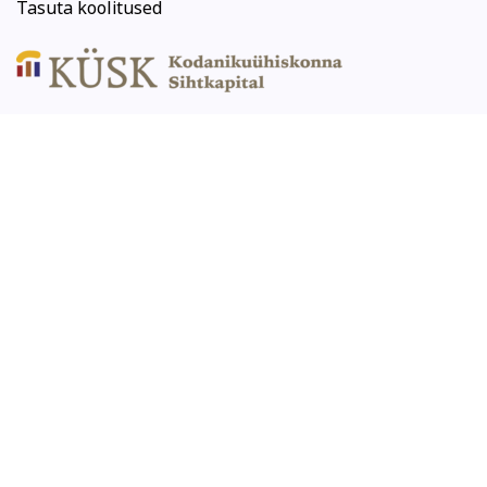
Tasuta koolitused
Koolitused
Arvuti ja töö
Keeled
Kunst
Psühholoogia ja eneseareng
Tekstiil ja käsitöö
Tervis ja ilu
Kodu ja köök
Aiandus ja lilleseade
Kultuur ja ühiskond