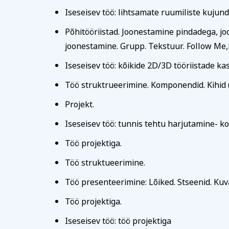
Iseseisev töö: lihtsamate ruumiliste kujun
Märkused / kinkek
Põhitööriistad. Joonestamine pindadega, jo
joonestamine. Grupp. Tekstuur. Follow Me,F
Iseseisev töö: kõikide 2D/3D tööriistade k
Kinnitan, et o
esitatud andme
Töö struktrueerimine. Komponendid. Kihid (
Soovin saada r
Projekt.
Iseseisev töö: tunnis tehtu harjutamine- k
Töö projektiga.
Töö struktueerimine.
Töö presenteerimine: Lõiked. Stseenid. Kuva
Töö projektiga.
Iseseisev töö: töö projektiga