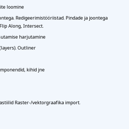
Tutvu privaatsuspoliitikaga siin
dite loomine
aardi nr
ontega. Redigeerimistööriistad. Pindade ja joontega
lip Along, Intersect.
asutamise harjutamine
len tutvunud ja nõustun õppetöö korraldusega, privaatsuspol
te kasutamisega koolituse läbiviimise eesmärgil.
layers). Outliner
ahvaülikooli uudiskirja
omponendid, kihid jne
Registreerin
stiilid Raster-/vektorgraafika import.