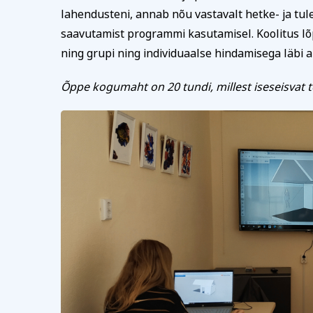
lahendusteni, annab nõu vastavalt hetke- ja tule
saavutamist programmi kasutamisel. Koolitus lõpe
ning grupi ning individuaalse hindamisega läbi ar
Õppe kogumaht on 20 tundi, millest iseseisvat t