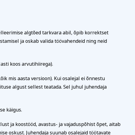
eerimise algtõed tarkvara abil, õpib korrektset
tamisel ja oskab valida töövahendeid ning neid
asti koos arvutihiirega).
ik mis aasta versioon). Kui osalejal ei õnnestu
ituse algust sellest teatada. Sel juhul juhendaja
se käigus.
lust ja koostööd, avastus- ja vajaduspõhist õpet, aitab
ise oskust. Juhendaja suunab osalejaid töötavate