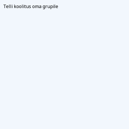
Telli koolitus oma grupile
iitikaga ja nõustun