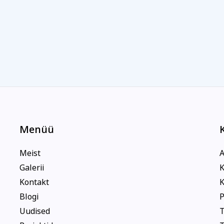
Menüü
Meist
A
Galerii
K
Kontakt
K
Blogi
P
Uudised
T