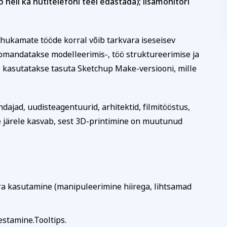
heli ka nutitelefoni teel edastada); lisamonitori
Tutvu õppetöö korralduse
 köök
Aiandus ja lilleseade
Kultuur 
hukamate tööde korral võib tarkvara iseseisev
Koolitusel osalemiseks tule
omandatakse modelleerimis-, töö struktureerimise ja
arvel märgitud tähtajaks, m
ukood, et vältida segadust
registreerumise kinnitusega 
l kasutatakse tasuta Sketchup Make-versiooni, mille
kaks nädalat enne koolituse 
koolitussekretäriga ja kooli
on võimalik tasuda osade ka
ajad, uudisteagentuurid, arhitektid, filmitööstus,
Koolitusest loobumise korral
Rahvaülikooli töötajat viivit
e järele kasvab, sest 3D-printimine on muutunud
Loobumisest mitte teavitami
k
vähem kui kaks tööpäeva enn
utus
kui koolitus on juba alanud,
avalitsus vm)
ja väljastatud arve kuulub ta
Koolituse ärajäämisel teavit
sellest viivitamatult. Õppeta
ara kasutamine (manipuleerimine hiirega, lihtsamad
soovi korral kantakse üle mõ
koolitusele.
estamine.Tooltips.
Tutvu õppetöö korraldusega läh