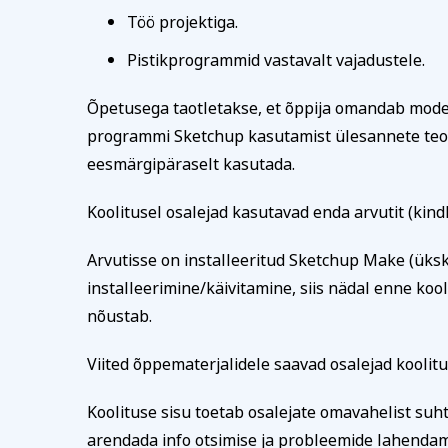
Töö projektiga.
Pistikprogrammid vastavalt vajadustele.
Õpetusega taotletakse, et õppija omandab modell
programmi Sketchup kasutamist ülesannete teos
eesmärgipäraselt kasutada.
Koolitusel osalejad kasutavad enda arvutit (kindl
Arvutisse on installeeritud Sketchup Make (ükskõ
installeerimine/käivitamine, siis nädal enne kool
nõustab.
Viited õppematerjalidele saavad osalejad koolitu
Koolituse sisu toetab osalejate omavahelist suht
arendada info otsimise ja probleemide lahendam