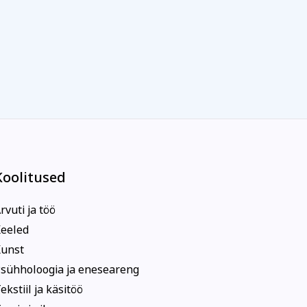
Koolitused
rvuti ja töö
eeled
unst
sühholoogia ja eneseareng
ekstiil ja käsitöö