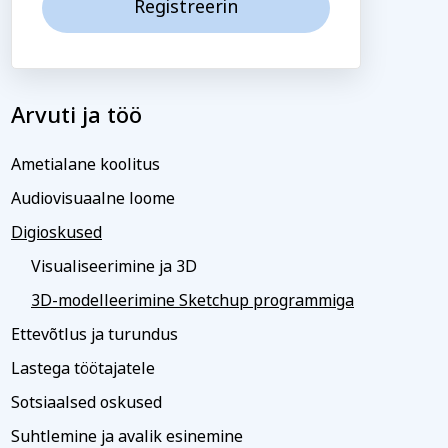
Registreerin
ga!
ja ühiskond
Veebi- ja videoõpe
b õppetasu tasuda
is saadetakse koos
Arvuti ja töö
(reeglina on tähtaeg
algust). Kokkuleppel
Ametialane koolitus
tuslepingu sõlmimisega
upa.
Audiovisuaalne loome
 palume sellest Tartu
Digioskused
amatult teavitada.
sel või loobumisel
Visualiseerimine ja 3D
e koolituse algust või
 õppetasu ei tagastata
3D-modelleerimine Sketchup programmiga
sumisele.
Ettevõtlus ja turundus
atakse registreerunuid
su tagastatakse või
Lastega töötajatele
nele teisele
Sotsiaalsed oskused
Suhtlemine ja avalik esinemine
emalt siin