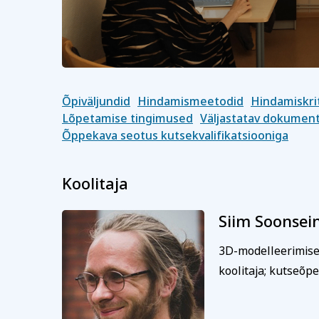
Õpiväljundid
Hindamismeetodid
Hindamiskri
Lõpetamise tingimused
Väljastatav dokument 
Õppekava seotus kutsekvalifikatsiooniga
Koolitaja
Siim Soonsei
3D-modelleerimis
koolitaja; kutseõp