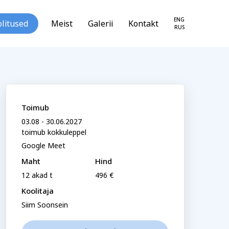
ENG
litused
Meist
Galerii
Kontakt
RUS
Toimub
ga
03.08 - 30.06.2027
toimub kokkuleppel
loogia ja
Tekstiil ja käsitöö
Google Meet
seareng
Maht
Hind
12 akad t
496 €
Koolitaja
Siim Soonsein