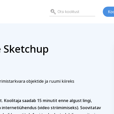
Koo
 Sketchup
itusele
leerimine Sketchup programmi
ed
Kunst
Psühho
ene
Perenimi
imistarkvara objektide ja ruumi kiireks
Koolitaja saadab 15 minutit enne algust lingi,
E-posti aadress
ea internetiühendus (video striimimiseks). Soovitatav