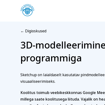
← Digioskused
3D-modelleerimine
Registreerin kool
programmiga
3D-model
Arvuti ja töö
Keel
Eesnimi
Sketchup on laialdaselt kasutatav pindmodelleer
visuaaliseerimiseks.
Koolitus toimub veebikeskkonnas Google Meet. 
Telefon
millega saate koolitusega liituda. Vajalik on h