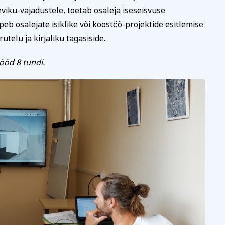
viku-vajadustele, toetab osaleja iseseisvuse
b osalejate isiklike või koostöö-projektide esitlemise
utelu ja kirjaliku tagasiside.
ööd 8 tundi.