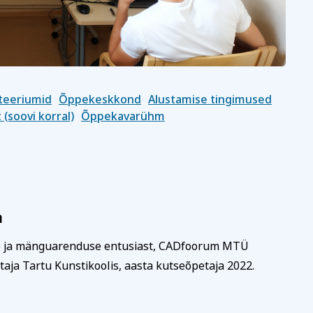
teeriumid
Õppekeskkond
Alustamise tingimused
(soovi korral)
Õppekavarühm
n
e ja mänguarenduse entusiast, CADfoorum MTÜ
etaja Tartu Kunstikoolis, aasta kutseõpetaja 2022.