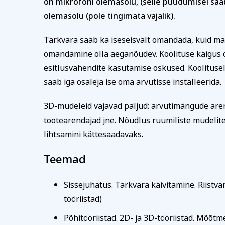
on mikrofoni olemasolu, (selle puudumisel saab 
olemasolu (pole tingimata vajalik).
Isikukood
Tervis ja ilu
Kodu ja
Tarkvara saab ka iseseisvalt omandada, kuid ma
omandamine olla aeganõudev. Koolituse käigus 
Sisesta osaleja isik
esitlusvahendite kasutamise oskused. Koolituse
nimekaimudega.
saab iga osaleja ise oma arvutisse installeerida.
Tasumine
3D-mudeleid vajavad paljud: arvutimängude arend
Tasun ise
tootearendajad jne. Nõudlus ruumiliste mudelit
Tasub teine isi
lihtsamini kättesaadavaks.
Tasub muu as
Teemad
(Nt ettevõte, om
Sissejuhatus. Tarkvara käivitamine. Riistv
tööriistad)
Põhitööriistad. 2D- ja 3D-tööriistad. Mõõtm