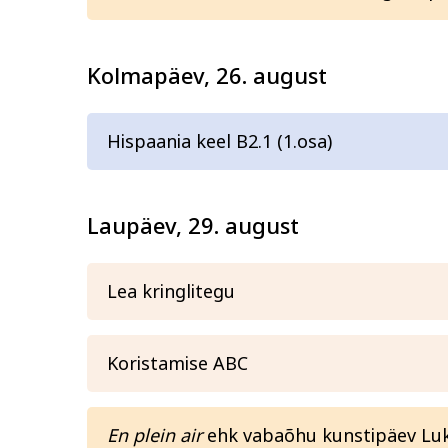
Kolmapäev, 26. august
Hispaania keel B2.1 (1.osa)
Laupäev, 29. august
Lea kringlitegu
Koristamise ABC
En plein air
ehk vabaõhu kunstipäev Luk