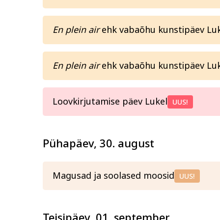
En plein air
ehk vabaõhu kunstipäev Lukel
En plein air
ehk vabaõhu kunstipäev Luke
Loovkirjutamise päev Lukel
UUS!
Pühapäev, 30. august
Magusad ja soolased moosid
UUS!
Teisipäev, 01. september