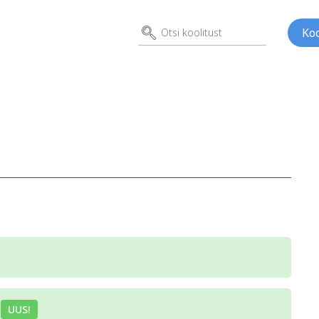
Koo
d
ed
Kunst
Psühho
ene
a
UUS!