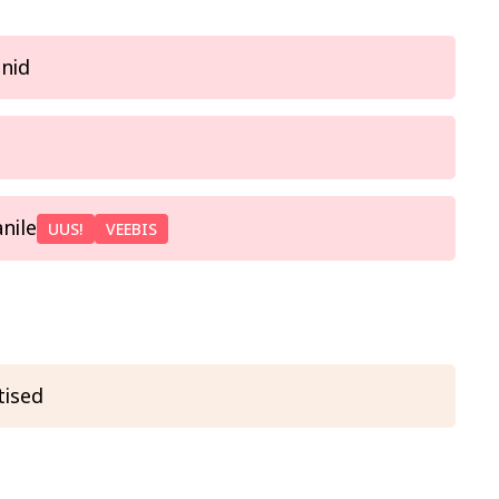
nnid
nile
UUS!
VEEBIS
tised