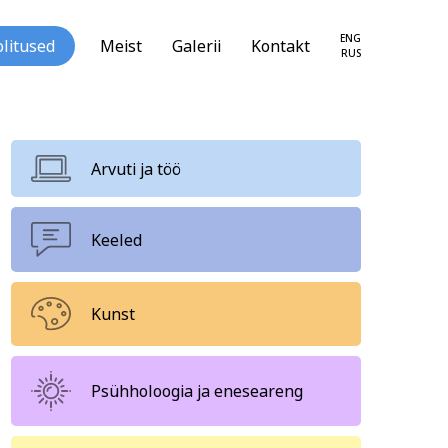
ENG
litused
Meist
Galerii
Kontakt
RUS
Arvuti ja töö
Keeled
loogia ja
Tekstiil ja käsitöö
seareng
Kunst
Psühholoogia ja eneseareng