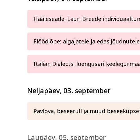
Hääleseade: Lauri Breede individuaaltu
Flöödiõpe: algajatele ja edasijõudnutele
Italian Dialects: loengusari keelegurmaa
Neljapäev, 03. september
Pavlova, beseerull ja muud beseeküpse
Laupäev, 05. september