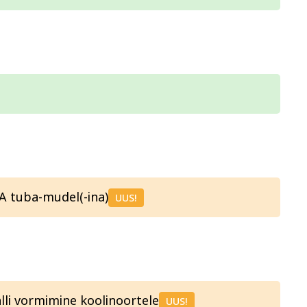
 köök
Aiandus ja lilleseade
Kultuur 
A tuba-mudel(-ina)
UUS!
li vormimine koolinoortele
UUS!