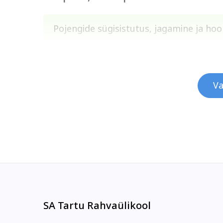
Pojengide sügisistutus, jagamine ja ho
Va
SA Tartu Rahvaülikool