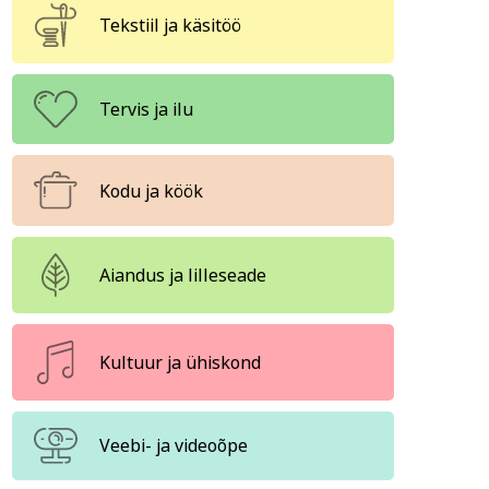
Tekstiil ja käsitöö
ja ühiskond
Veebi- ja videoõpe
Tervis ja ilu
Kodu ja köök
Aiandus ja lilleseade
Kultuur ja ühiskond
Veebi- ja videoõpe