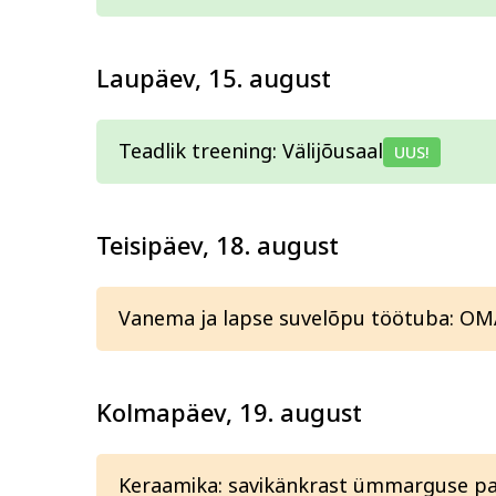
Tervis ja ilu
Kodu ja
Laupäev, 15. august
Teadlik treening: Välijõusaal
UUS!
Teisipäev, 18. august
Vanema ja lapse suvelõpu töötuba: OM
Kolmapäev, 19. august
Keraamika: savikänkrast ümmarguse pal