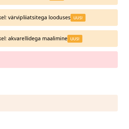
: värvipliiatsitega looduses
UUS!
l: akvarellidega maalimine
UUS!