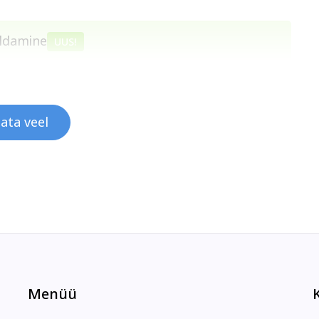
oldamine
UUS!
ata veel
Menüü