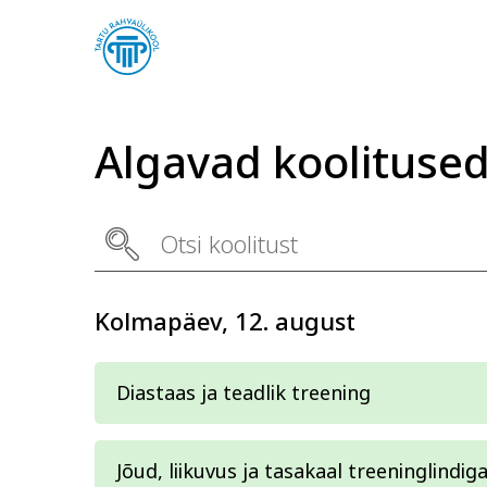
Algavad koolituse
Arvuti ja töö
Keel
Kolmapäev, 12. august
Diastaas ja teadlik treening
Jõud, liikuvus ja tasakaal treeninglindig