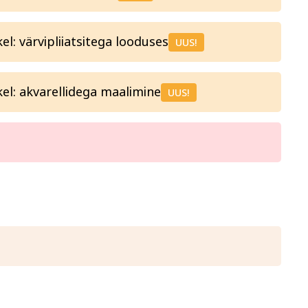
: värvipliiatsitega looduses
UUS!
l: akvarellidega maalimine
UUS!