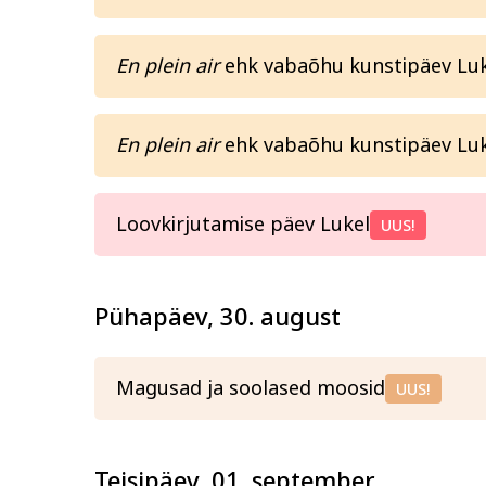
En plein air
ehk vabaõhu kunstipäev Lukel
En plein air
ehk vabaõhu kunstipäev Luke
Loovkirjutamise päev Lukel
UUS!
Pühapäev, 30. august
Magusad ja soolased moosid
UUS!
Teisipäev, 01. september