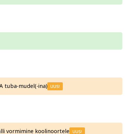
 köök
Aiandus ja lilleseade
Kultuur 
A tuba-mudel(-ina)
UUS!
li vormimine koolinoortele
UUS!