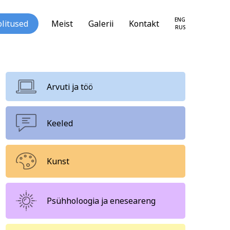
ENG
litused
Meist
Galerii
Kontakt
RUS
Arvuti ja töö
Keeled
loogia ja
Tekstiil ja käsitöö
seareng
Kunst
Psühholoogia ja eneseareng