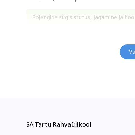
Pojengide sügisistutus, jagamine ja ho
Va
SA Tartu Rahvaülikool