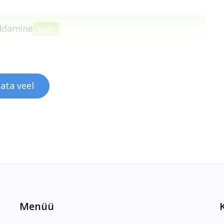
oldamine
UUS!
ata veel
Menüü