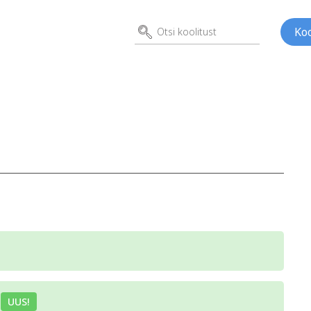
Koo
d
ed
Kunst
Psühho
ene
a
UUS!