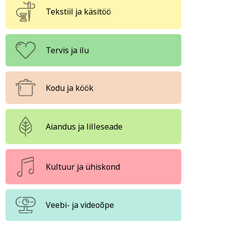
Tekstiil ja käsitöö
ja ühiskond
Veebi- ja videoõpe
Tervis ja ilu
Kodu ja köök
Aiandus ja lilleseade
Kultuur ja ühiskond
Veebi- ja videoõpe