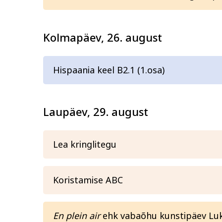
Kolmapäev, 26. august
Hispaania keel B2.1 (1.osa)
Laupäev, 29. august
Lea kringlitegu
Koristamise ABC
En plein air
ehk vabaõhu kunstipäev Luk