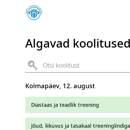
Algavad koolituse
Arvuti ja töö
Keel
Kolmapäev, 12. august
Diastaas ja teadlik treening
Jõud, liikuvus ja tasakaal treeninglindig