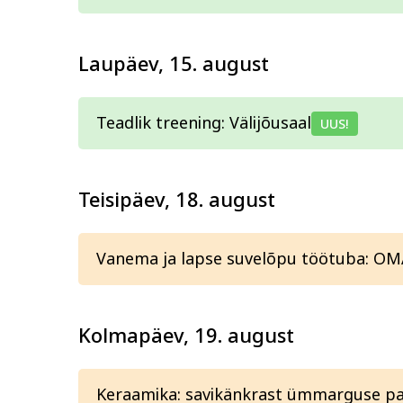
Tervis ja ilu
Kodu ja
Laupäev, 15. august
Teadlik treening: Välijõusaal
UUS!
Teisipäev, 18. august
Vanema ja lapse suvelõpu töötuba: OM
Kolmapäev, 19. august
Keraamika: savikänkrast ümmarguse pal