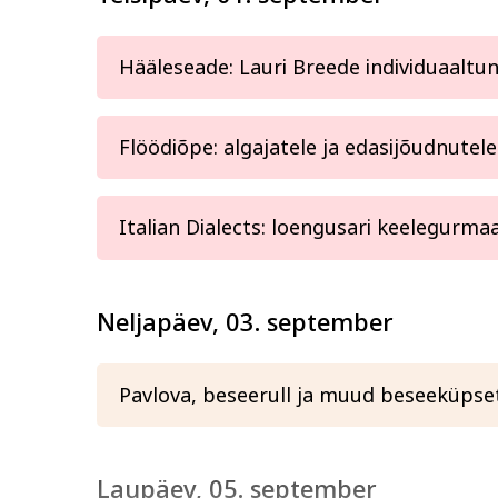
Hääleseade: Lauri Breede individuaaltu
Flöödiõpe: algajatele ja edasijõudnutele
Italian Dialects: loengusari keelegurmaa
Neljapäev, 03. september
Pavlova, beseerull ja muud beseeküpse
Laupäev, 05. september