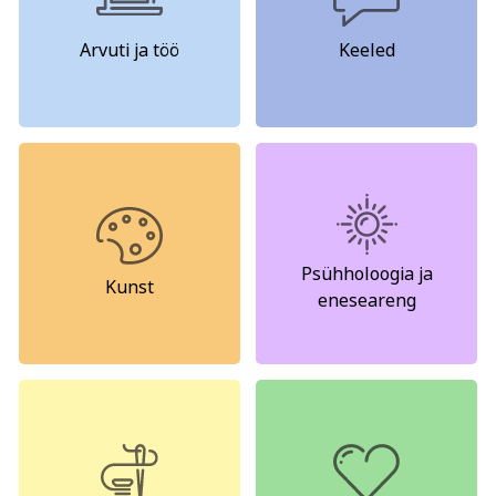
Psühholoogia ja
Kunst
eneseareng
Arvuti ja töö
Keeled
ENG
RUS
Facebook
Instagram
Tekstiil ja käsitöö
Tervis ja ilu
Psühholoogia ja
Kunst
eneseareng