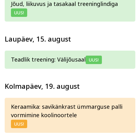
Jõud, liikuvus ja tasakaal treeninglindiga
UUS!
Laupäev, 15. august
Teadlik treening: Välijõusaal
UUS!
Kolmapäev, 19. august
Keraamika: savikänkrast ümmarguse palli
vormimine koolinoortele
UUS!