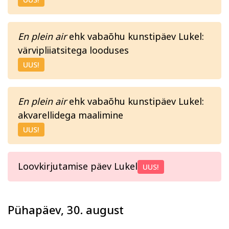
En plein air
ehk vabaõhu kunstipäev Lukel:
värvipliiatsitega looduses
UUS!
En plein air
ehk vabaõhu kunstipäev Lukel:
akvarellidega maalimine
UUS!
Loovkirjutamise päev Lukel
UUS!
Pühapäev, 30. august