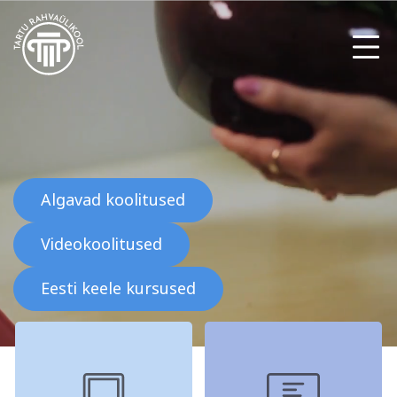
Meist
Galerii
Algavad koolitused
Arvuti ja töö
Keeled
Videokoolitused
Kontakt
Eesti keele kursused
Blogi
Projektid
Grupitellimused