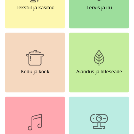
Kodu ja köök
Aiandus ja lilleseade
Tekstiil ja käsitöö
Tervis ja ilu
Kultuur ja ühiskond
Veebi- ja videoõpe
Kodu ja köök
Aiandus ja lilleseade