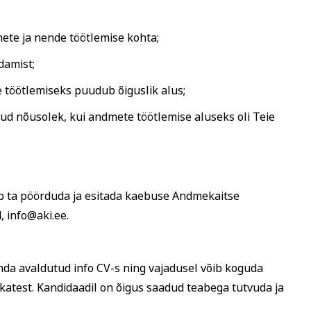
ete ja nende töötlemise kohta;
damist;
 töötlemiseks puudub õiguslik alus;
ud nõusolek, kui andmete töötlemise aluseks oli Teie
õib ta pöörduda ja esitada kaebuse Andmekaitse
, info@aki.ee.
nda avaldutud info CV-s ning vajadusel võib koguda
ikatest. Kandidaadil on õigus saadud teabega tutvuda ja