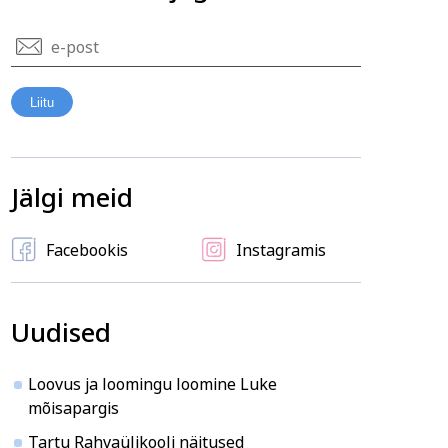
ja ühiskond
Veebi- ja videoõpe
Liitu
Jälgi meid
Facebookis
Instagramis
Uudised
Loovus ja loomingu loomine Luke
mõisapargis
Tartu Rahvaülikooli näitused