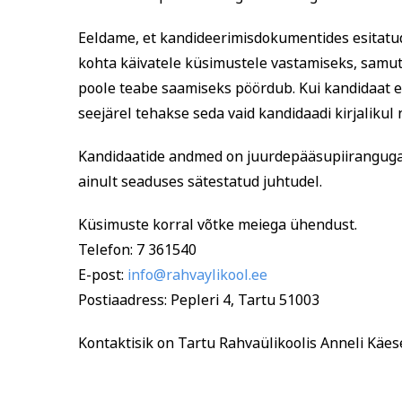
Eeldame, et kandideerimisdokumentides esitatu
kohta käivatele küsimustele vastamiseks, samut
poole teabe saamiseks pöördub. Kui kandidaat ei
seejärel tehakse seda vaid kandidaadi kirjalikul
Kandidaatide andmed on juurdepääsupiiranguga 
ainult seaduses sätestatud juhtudel.
Küsimuste korral võtke meiega ühendust.
Telefon: 7 361540
E-post:
info@rahvaylikool.ee
Postiaadress: Pepleri 4, Tartu 51003
Kontaktisik on Tartu Rahvaülikoolis Anneli Käese