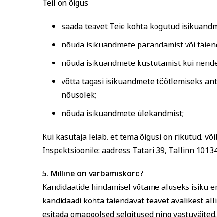
Teil on õigus
saada teavet Teie kohta kogutud isikuandm
nõuda isikuandmete parandamist või täien
nõuda isikuandmete kustutamist kui nende
võtta tagasi isikuandmete töötlemiseks ant
nõusolek;
nõuda isikuandmete ülekandmist;
Kui kasutaja leiab, et tema õigusi on rikutud, v
Inspektsioonile: aadress Tatari 39, Tallinn 10134
5.
Milline on värbamiskord?
Kandidaatide hindamisel võtame aluseks isiku e
kandidaadi kohta täiendavat teavet avalikest all
esitada omapoolsed selgitused ning vastuväited.