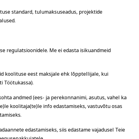
ituse standard, tulumaksuseadus, projektide
alused.
se regulatsioonidele. Me ei edasta isikuandmeid
d koolituse eest maksjale ehk lõpptellijale, kui
sti Töötukassa).
 kohta andmed (ees- ja perekonnanimi, asutus, vahel ka
te)le koolitaja(te)le info edastamiseks, vastuvõtu osas
tamiseks.
eadaannete edastamiseks, siis edastame vajadusel Teie
teenusepakkujatele.