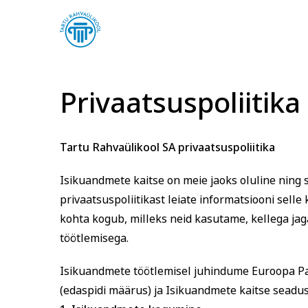
Privaatsuspoliitika
Tartu Rahvaülikool SA privaatsuspoliitika
Isikuandmete kaitse on meie jaoks oluline ning 
Arvuti ja töö
Keel
privaatsuspoliitikast leiate informatsiooni selle
kohta kogub, milleks neid kasutame, kellega jag
töötlemisega.
Isikuandmete töötlemisel juhindume Euroopa P
(edaspidi määrus) ja Isikuandmete kaitse seadus