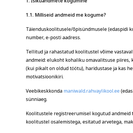
1. Isikuandmete kogumine
1.1. Milliseid andmeid me kogume?
Tervis ja ilu
Kodu ja
Täienduskoolitusele/õpisündmusele (edaspidi kool
number, e-posti aadress.
Tellitud ja rahastatud koolitustel võime vastaval
andmeid: elukoht kohaliku omavalitsuse piires, k
(kui pikalt on oldud töötu), haridustase ja kas h
motivatsioonikiri.
Veebikeskkonda
maniwald.rahvaylikool.ee
(edas
sünniaeg.
Koolitustele registreerumisel kogutud andmeid 
koolitustel osalemistega, esitatud arvetega, ma