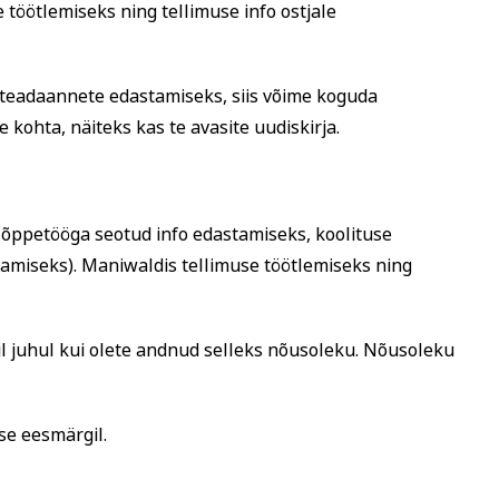
töötlemiseks ning tellimuse info ostjale
 teadaannete edastamiseks, siis võime koguda
e kohta, näiteks kas te avasite uudiskirja.
a õppetööga seotud info edastamiseks, koolituse
tamiseks). Maniwaldis tellimuse töötlemiseks ning
 juhul kui olete andnud selleks nõusoleku. Nõusoleku
se eesmärgil.