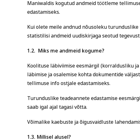
Maniwaldis kogutud andmeid töötleme tellimuse 
edastamiseks.
Kui olete meile andnud nõusoleku turunduslike
statistilisi andmeid uudiskirjaga seotud tegevust
1.2.
Miks me andmeid kogume?
Koolituse läbiviimise eesmärgil (korraldusliku j
läbimise ja osalemise kohta dokumentide väljas
tellimuse info ostjale edastamiseks.
Turunduslike teadeannete edastamise eesmärgil
saab igal ajal tagasi võtta.
Võimalike kaebuste ja õigusvaidluste lahendami
1.3.
Millisel alusel?