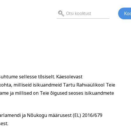
Koo
suhtume sellesse tõsiselt. Käesolevast
ed
Kunst
Psühho
 kohta, milliseid isikuandmeid Tartu Rahvaülikool Teie
ene
ame ja millised on Teie õigused seoses isikuandmete
arlamendi ja Nõukogu määrusest (EL) 2016/679
est.