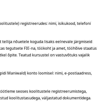
 köök
Aiandus ja lilleseade
Kultuur 
itustele) registreerudes: nimi, isikukood, telefoni
t tellija nõuetele koguda lisaks eelnevale järgmiseid
as tegutsete FIE-na, töökoht ja amet, tööhõive staatus
etkel õpite. Teatud kursustel on vastuvõtuks vajalik
pidi Maniwald) konto loomisel: nimi, e-postiaadress,
töötleme seoses koolitustele registreerumistega,
kstud koolitustasudega, väljastatud dokumentidega.