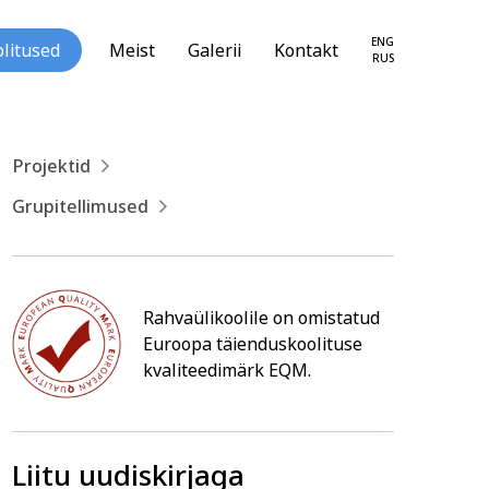
ENG
litused
Meist
Galerii
Kontakt
RUS
Projektid
Grupitellimused
loogia ja
Tekstiil ja käsitöö
Rahvaülikoolile on omistatud
seareng
Euroopa täienduskoolituse
kvaliteedimärk EQM.
Liitu uudiskirjaga