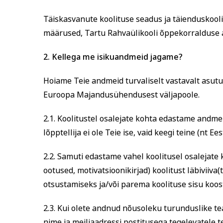
Täiskasvanute koolituse seadus ja täienduskool
määrused, Tartu Rahvaülikooli õppekorralduse 
2.
Kellega me isikuandmeid jagame?
Hoiame Teie andmeid turvaliselt vastavalt asutu
Euroopa Majandusühendusest väljapoole.
2.1. Koolitustel osalejate kohta edastame andmei
lõpptellija ei ole Teie ise, vaid keegi teine (nt Ee
2.2. Samuti edastame vahel koolitusel osalejate
ootused, motivatsioonikirjad) koolitust läbiviiva(
otsustamiseks ja/või parema koolituse sisu koos
2.3. Kui olete andnud nõusoleku turunduslike t
nime ja meiliaadressi postitusega tegelevatele 