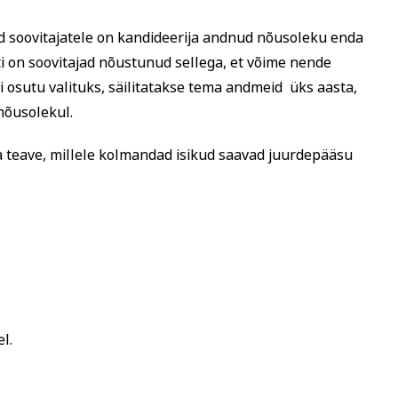
d soovitajatele on kandideerija andnud nõusoleku enda
i on soovitajad nõustunud sellega, et võime nende
 osutu valituks, säilitatakse tema andmeid üks aasta,
 nõusolekul.
teave, millele kolmandad isikud saavad juurdepääsu
l.