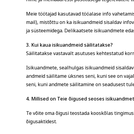
Meie töötajad kasutavad tööalase info vahetami
mail), mistõttu on ka isikuandmeid sisaldav info
ja süsteemidega. Delikaatsete isikuandmete ed
3.
Kui
kaua isikuandmeid säilitatakse?
Säilitatakse vastavalt asutuses kehtestatud korr
Isikuandmete, sealhulgas isikuandmeid sisaldav
andmeid säilitame üksnes seni, kuni see on vaja
seni, kuni andmete säilitamine on seadusest tul
4.
Millised on Teie õigused seoses isikuandme
Te võite oma õigusi teostada kooskõlas tingimus
õigusaktidest.