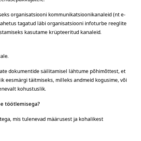
seks organisatsiooni kommunikatsioonikanaleid (nt e-
vahetus tagatud läbi organisatsiooni infoturbe reeglite
astamiseks kasutame krüpteeritud kanaleid.
ale.
ate dokumentide säilitamisel lähtume põhimõttest, et
lik eesmärgi täitmiseks, milleks andmeid kogusime, või
enevalt kohustuslik.
te töötlemisega?
tega, mis tulenevad määrusest ja kohalikest