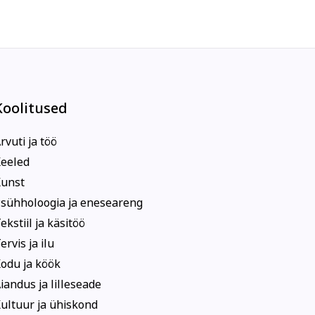
Koolitused
rvuti ja töö
eeled
unst
sühholoogia ja eneseareng
ekstiil ja käsitöö
ervis ja ilu
odu ja köök
iandus ja lilleseade
ultuur ja ühiskond